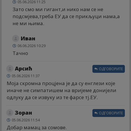
05.06.2026 11:25
Зато смо ми гигант,и нико нам се не
подсмјева,треба ЕУ да се прикљуци нама,а
не ми њима.
Иван
06.06.2026 10:29
Тачно
Арсић
ОДГОВОРИТЕ
05.06.2026 11:37
Моја скромна процјена је да су енглези које
иначе не симпатишем на вријеме донијели
одлуку да се извуку из те фарсе тј.ЕУ.
Зоран
ОДГОВОРИТЕ
05.06.2026 11:54
Добар мамац за сомове.