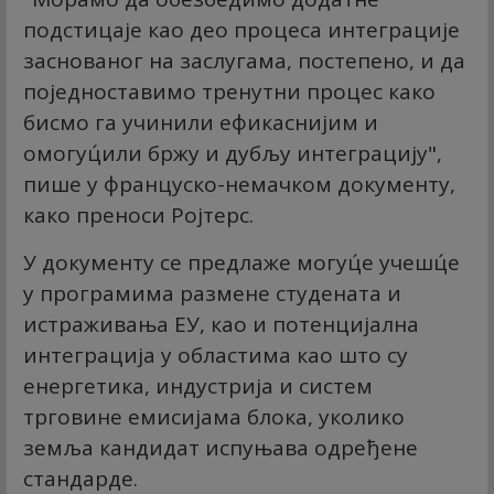
подстицаје као део процеса интеграције
заснованог на заслугама, постепено, и да
поједноставимо тренутни процес како
бисмо га учинили ефикаснијим и
омогуц́или бржу и дубљу интеграцију",
пише у француско-немачком документу,
како преноси Ројтерс.
У документу се предлаже могуц́е учешц́е
у програмима размене студената и
истраживања ЕУ, као и потенцијална
интеграција у областима као што су
енергетика, индустрија и систем
трговине емисијама блока, уколико
земља кандидат испуњава одређене
стандарде.