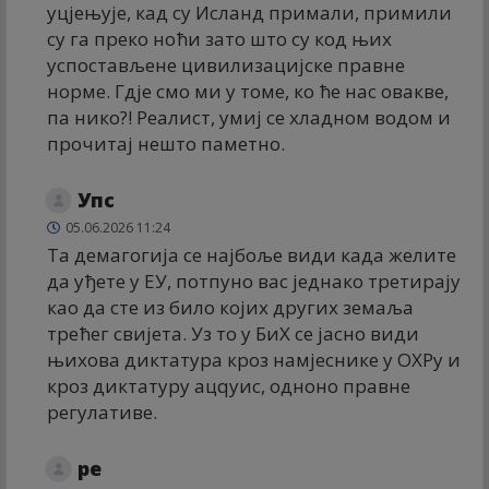
уцјењује, кад су Исланд примали, примили
су га преко ноћи зато што су код њих
успостављене цивилизацијске правне
норме. Гдје смо ми у томе, ко ће нас овакве,
па нико?! Реалист, умиј се хладном водом и
прочитај нешто паметно.
Упс
05.06.2026 11:24
Та демагогија се најбоље види када желите
да уђете у ЕУ, потпуно вас једнако третирају
као да сте из било којих других земаља
трећег свијета. Уз то у БиХ се јасно види
њихова диктатура кроз намјеснике у ОХРу и
кроз диктатуру ацqуис, одноно правне
регулативе.
ре