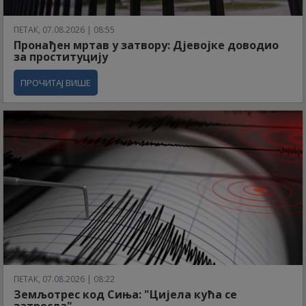
ПЕТАК, 07.08.2026 | 08:55
Пронађен мртав у затвору: Дјевојке доводио
за проституцију
ПРОЧИТАЈ ВИШЕ
ПЕТАК, 07.08.2026 | 08:22
Земљотрес код Сиња: "Цијела кућа се