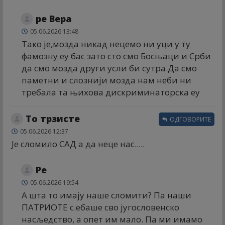
ре Вера
05.06.2026 13:48
Тако је,мозда никад нецемо ни уци у ту
фамозну еу бас зато сто смо Босњаци и Срби
да смо мозда други усли би сутра.Да смо
паметни и слознији мозда нам неби ни
требала та њихова дискриминаторска еу
То трзисте
ОДГОВОРИТЕ
05.06.2026 12:37
Је сломило САД а да неце нас.....
Ре
05.06.2026 19:54
А шта то имају наше сломити? Па наши
ПАТРИОТЕ с.ебаше сво југословенско
насљедство, а опет им мало. Па ми имамо