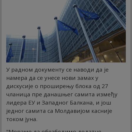
У радном документу се наводи да је
намера да се унесе нови замах у
дискусије о проширењу блока од 27
чланица пре данашњег самита између
лидера ЕУ и Западног Балкана, и још
једног самита са Молдавијом касније
током јуна.
"Морамо да обезбедимо додатне