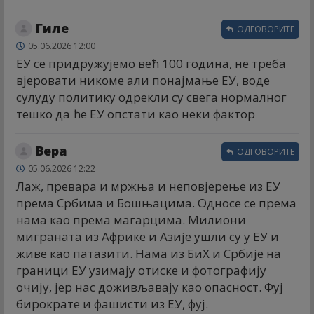
Гиле
ОДГОВОРИТЕ
05.06.2026 12:00
ЕУ се придружујемо већ 100 година, не треба
вјеровати никоме али понајмање ЕУ, воде
сулуду политику одрекли су свега нормалног
тешко да ће ЕУ опстати као неки фактор
Вера
ОДГОВОРИТЕ
05.06.2026 12:22
Лаж, превара и мржња и неповјерење из ЕУ
према Србима и Бошњацима. Односе се према
нама као према магарцима. Милиони
миграната из Африке и Азије ушли су у ЕУ и
живе као патазити. Нама из БиХ и Србије на
граници ЕУ узимају отиске и фотографију
очију, јер нас доживљавају као опасност. Фуј
бирократе и фашисти из ЕУ, фуј.