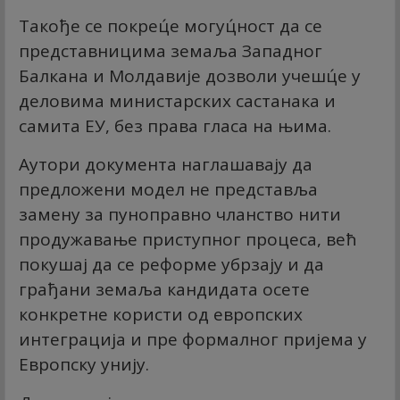
Такође се покрец́е могуц́ност да се
представницима земаља Западног
Балкана и Молдавије дозволи учешц́е у
деловима министарских састанака и
самита ЕУ, без права гласа на њима.
Аутори документа наглашавају да
предложени модел не представља
замену за пуноправно чланство нити
продужавање приступног процеса, већ
покушај да се реформе убрзају и да
грађани земаља кандидата осете
конкретне користи од европских
интеграција и пре формалног пријема у
Европску унију.