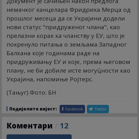
Документ је сачињен након предлога
немачког канцелара Фридриха Мерца од
прошлог месеца да се Украјини додели
нови статус "придруженог члана", као
прелазни корак ка чланству у ЕУ, што је
покренуло питања о земљама Западног
Балкана које годинама раде на
придруживању ЕУ и које, према његовом
плану, не би добиле исте могуц́ности као
Украјина, напомиње Ројтерс.
(Тањуг) Фото: БН
Подијелите вијест:
Facebook
Twitter
Коментари
/
12