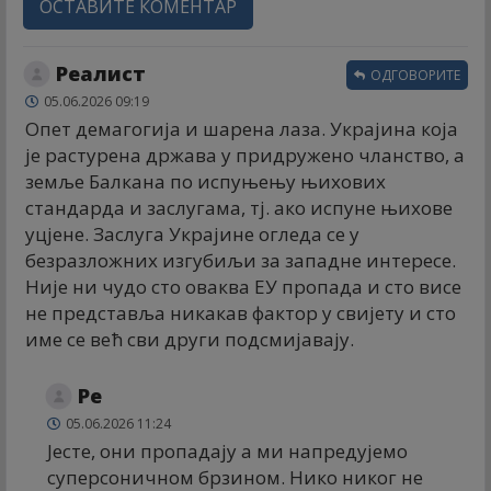
ОСТАВИТЕ КОМЕНТАР
Реалист
ОДГОВОРИТЕ
05.06.2026 09:19
Опет демагогија и шарена лаза. Украјина која
је растурена држава у придружено чланство, а
земље Балкана по испуњењу њихових
стандарда и заслугама, тј. ако испуне њихове
уцјене. Заслуга Украјине огледа се у
безразложних изгубиљи за западне интересе.
Није ни чудо сто оваква ЕУ пропада и сто висе
не представља никакав фактор у свијету и сто
име се већ сви други подсмијавају.
Ре
05.06.2026 11:24
Јесте, они пропадају а ми напредујемо
суперсоничном брзином. Нико никог не