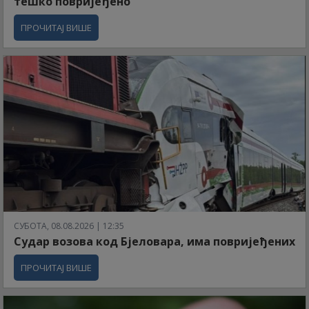
тешко повријеђено
ПРОЧИТАЈ ВИШЕ
СУБОТА, 08.08.2026 | 12:35
Судар возова код Бјеловара, има повријеђених
ПРОЧИТАЈ ВИШЕ