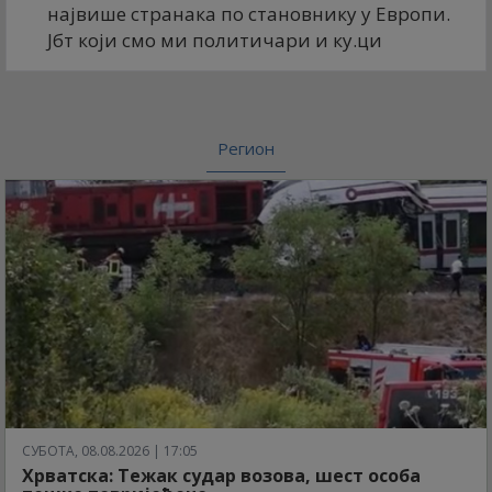
највише странака по становнику у Европи.
Јбт који смо ми политичари и ку.ци
Регион
СУБОТА, 08.08.2026 | 17:05
Хрватска: Тежак судар возова, шест особа