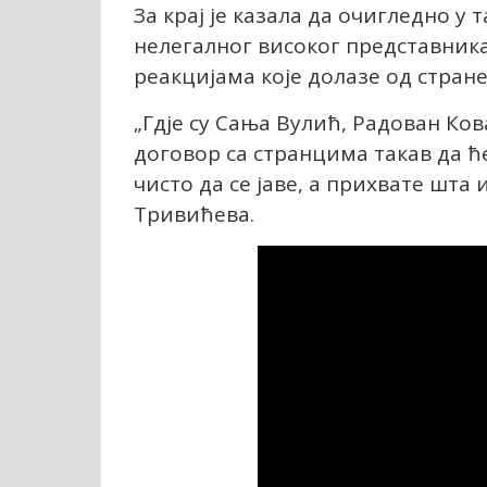
За крај је казала да очигледно у 
нелегалног високог представника
реакцијама које долазе од стране
„Гдје су Сања Вулић, Радован Ко
договор са странцима такав да ће
чисто да се јаве, а прихвате шта 
Тривићева.