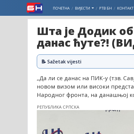
ПОЧЕТНА
ВИЈЕСТИ
РТВ БН
КОНТАКТ
Шта је Додик об
данас ћуте?! (В
📝 Sažetak vijesti
„Да ли се данас на ПИК-у (тзв. С
новом визом или високи представ
Народног фронта, на данашњој к
РЕПУБЛИКА СРПСКА