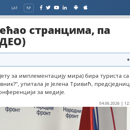
LAT
ЋР
ећао странцима, па
ИДЕО)
+
авјету за имплементацију мира) бира туриста са
ник?“, упитала је Јелена Тривић, предсједниц
онференцији за медије.
04.06.2026 | 12