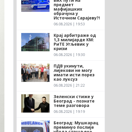
БиХ ћути на
предмет
мафијашких
обрачуна у
Источном Сарајеву?!
06.08.2026 | 19:53
Крај арбитраже од
1,3 милијарде КМ:
РиТЕ Угљевик у
кризи
06.08.2026 | 19:30
ПДВ укинути,
лијекови не могу
имати исти порез
као луксуз
06.08.2026 | 21:22
Зеленски стиже у
Београд - познате
теме разговора
06.08.2026 | 19:19
Београд: Мушкарац
преминуо послије
убода стршљена