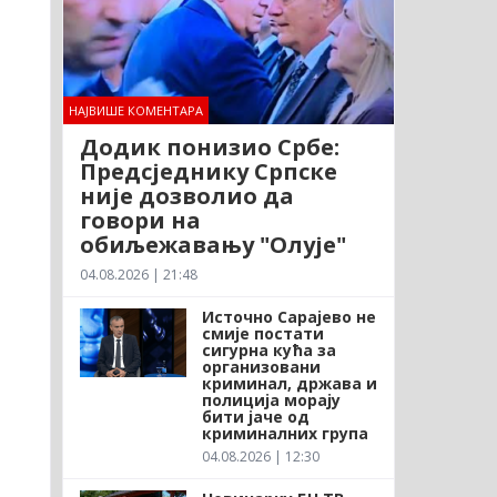
НАЈВИШЕ КОМЕНТАРА
Додик понизио Србе:
Предсједнику Српске
није дозволио да
говори на
обиљежавању "Олује"
04.08.2026 | 21:48
Источно Сарајево не
смије постати
сигурна кућа за
организовани
криминал, држава и
полиција морају
бити јаче од
криминалних група
04.08.2026 | 12:30