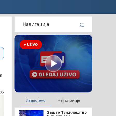
Навигација
● UŽIVO
а
:05
Издвојено
Најчитаније
Зашто Тужилаштво