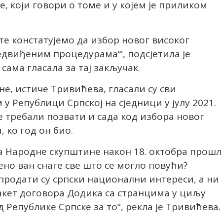
ине, који говори о томе и у којем је приликом
те констатујемо да избор новог високог
редвиђеним процедурама’“, подсјетила је
сама гласала за тај закључак.
не, истиче Тривићева, гласали су сви
у Републици Српској на сједници у јулу 2021.
е требали позвати и сада код избора новог
 ко год он био.
а Народне скупштине након 18. октобра прош
ено ван снаге све што се могло повући?
продати су српски национални интереси, а ни
пакет договора Додика са странцима у циљу
д Републике Српске за то“, рекла је Тривићева.