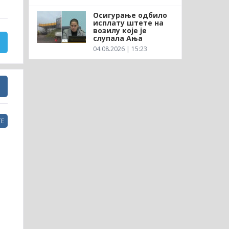
Осигурање одбило
исплату штете на
возилу које је
слупала Ања
04.08.2026 | 15:23
Е