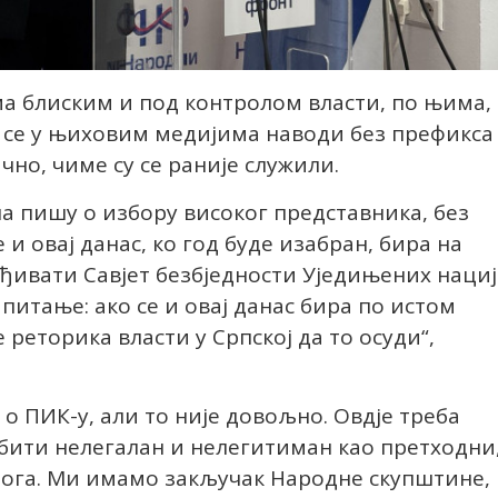
ма блиским и под контролом власти, по њима,
и се у њиховим медијима наводи без префикса
чно, чиме су се раније служили.
на пишу о избору високог представника, без
и овај данас, ко год буде изабран, бира на
ђивати Савјет безбједности Уједињених нациј
питање: ако се и овај данас бира по истом
 реторика власти у Српској да то осуди“,
у о ПИК-у, али то није довољно. Овдје треба
р бити нелегалан и нелегитиман као претходни
а тога. Ми имамо закључак Народне скупштине,