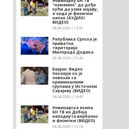
Новинарку БН ТВ
"намамио" да дође
кући да узме изјаву,
а онда је физички
напао (АУДИО/
ВИДЕО)
06.08.2026 | 13:32
Република Српска је
приватна
територија
Милорада Додика
05.08.2026 | 15:49
Берјан: Видео
показује ко је
повезан са
криминалним
групама у Источном
Сарајеву (ВИДЕО)
04.08.2026 | 14:40
Новинарска екипа
БН ТВ из Добоја
нападнута вербално
и физички (ВИДЕО)
04.08.2026 | 13:18