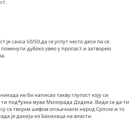
ст.
т је санса 50/50,да се успут несто деси па се
е поменути дубоко увео у пропаст и затворио
на.
никада не би написао такву глупост коју си
и ти под*узна мува Милорада Додика. Види се да ти
су са твојим шефом опљачкали народ Српске и то
ада је дахија из Бакинаца на власти.