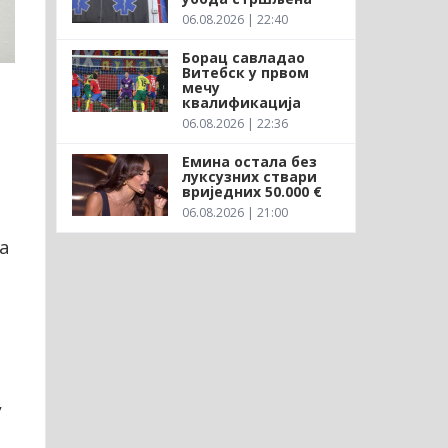
06.08.2026 | 22:40
Борац савладао
Витебск у првом
мечу
квалификација
06.08.2026 | 22:36
Емина остала без
луксузних ствари
вриједних 50.000 €
06.08.2026 | 21:00
а
,