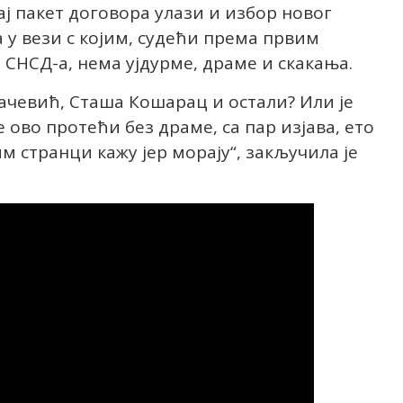
тај пакет договора улази и избор новог
 у вези с којим, судећи према првим
 СНСД-а, нема ујдурме, драме и скакања.
вачевић, Сташа Кошарац и остали? Или је
 ово протећи без драме, са пар изјава, ето
им странци кажу јер морају“, закључила је