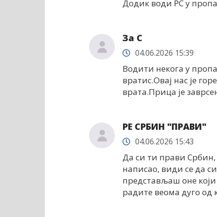
Додик води РС у пропа
За С
04.06.2026 15:39
Водити некога у пропас
вратис.Овај нас је гор
врата.Прица је заврсе
РЕ СРБИН "ПРАВИ"
04.06.2026 15:43
Да си ти прави Србин, 
написао, види се да с
представљаш оне који 
радите веома дуго од к