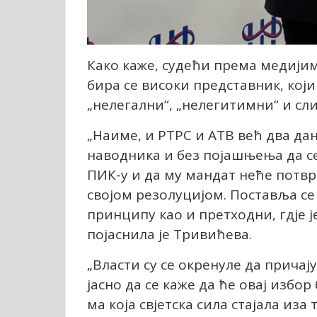
Како каже, судећи према медији
бира се високи представник, кој
„нелегални“, „нелегитимни“ и сли
„Наиме, и РТРС и АТВ већ два да
наводника и без појашњења да се 
ПИК-у и да му мандат неће потвр
својом резолуцијом. Поставља се 
принципу као и претходни, гдје је
појаснила је Тривићева.
„Власти су се окренуле да причај
јасно да се каже да ће овај избо
ма која свјетска сила стајала из