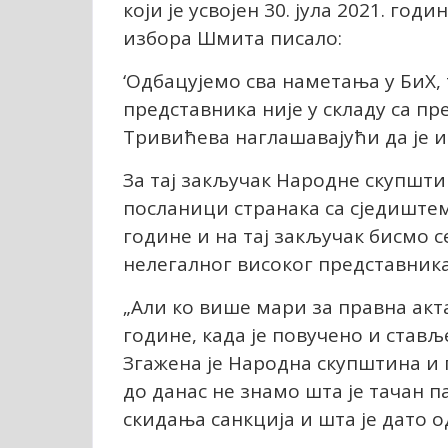
који је усвојен 30. јула 2021. год
избора Шмита писало:
‘Одбацујемо сва наметања у БиХ, 
представника није у складу са п
Тривићева наглашавајући да је и 
За тај закључак Народне скупшти
посланици странака са сједиштем 
године и на тај закључак бисмо с
нелегалног високог представника,
„Али ко више мари за правна акт
године, када је повучено и стављ
Згажена је Народна скупштина и 
до данас не знамо шта је тачан 
скидања санкција и шта је дато о