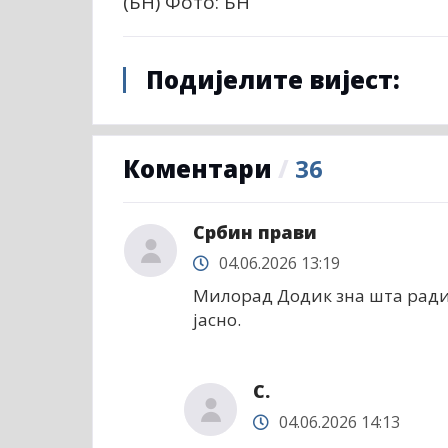
(БН) Фото: БН
Подијелите вијест:
Коментари
/
36
Србин прави
04.06.2026 13:19
Милорад Додик зна шта ради.
јасно.
С.
04.06.2026 14:13