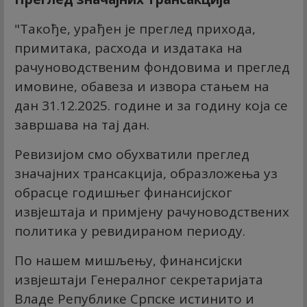
"Такође, урађен је преглед прихода,
примитака, расхода и издатака на
рачуноводственим фондовима и преглед
имовине, обавеза и извора стањем на
дан 31.12.2025. године и за годину која се
завршава на тај дан.
Ревизијом смо обухватили преглед
значајних трансакција, образложења уз
обрасце годишњег финансијског
извјештаја и примјену рачуноводствених
политика у ревидираном периоду.
По нашем мишљењу, финансијски
извјештаји Генералног секретаријата
Владе Републике Српске истинито и