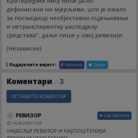
Критеријуми нису били јасно
дефинисани ни мјерљиви, што је имало
за посљедицу необјективно оцјењивање
и нетранспарентну расподјелу
средстава", даље пише у овој ревизији.
(Независне)
Подијелите вијест:
Facebook
Twitter
Коментари
/
3
ОСТАВИТЕ КОМЕНТАР
РЕВИЗОР
ОДГОВОРИТЕ
04.06.2026 13:26
НАЈБОЉИ РЕВИЗОР И НАЈПОШТЕНИЈИ