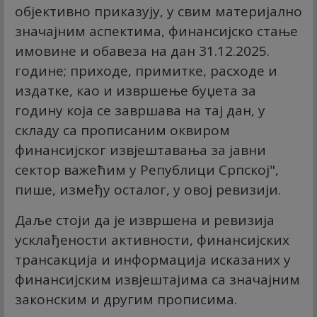
објективно приказују, у свим материјално
значајним аспектима, финансијско стање
имовине и обавеза на дан 31.12.2025.
године; приходе, примитке, расходе и
издатке, као и извршење буџета за
годину која се завршава на тај дан, у
складу са прописаним оквиром
финансијског извјештавања за јавни
сектор важећим у Републици Српској",
пише, између осталог, у овој ревизији.
Даље стоји да је извршена и ревизија
усклађености активности, финансијских
трансакција и информација исказаних у
финансијским извјештајима са значајним
законским и другим прописима.