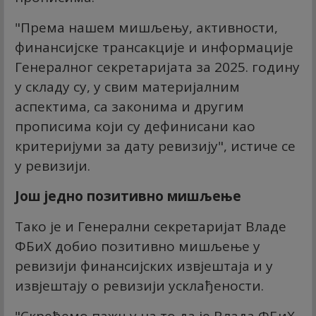
"Према нашем мишљењу, активности,
финансијске трансакције и информације
Генералног секретаријата за 2025. годину
у складу су, у свим материјалним
аспектима, са законима и другим
прописима који су дефинисани као
критеријуми за дату ревизију", истиче се
у ревизији.
Још једно позитивно мишљење
Тако је и Генерални секретаријат Владе
ФБиХ добио позитивно мишљење у
ревизији финансијских извјештаја и у
извјештају о ревизији усклађености.