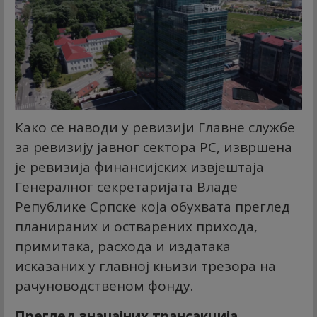
Како се наводи у ревизији Главне службе
за ревизију јавног сектора РС, извршена
је ревизија финансијских извјештаја
Генералног секретаријата Владе
Републике Српске која обухвата преглед
планираних и остварених прихода,
примитака, расхода и издатака
исказаних у главној књизи трезора на
рачуноводственом фонду.
Преглед значајних трансакција