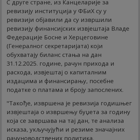
С друге стране, из Канцеларије за
ревизију институција у ФБиХ су у
ревизији објавили да су извршили
ревизију финансијских извјештаја Владе
Федерације Босне и Херцеговине
(Генералног секретаријата) који
обухватају биланс стања на дан
31.12.2025. године, рачун прихода и
расхода, извјештај о капиталним
издацима и финансирању, посебне
податке о платама и броју запослених.
"Такође, извршена је ревизија годишњег
извјештаја о извршењу буџета за годину
која се завршава на тај дан, те анализа
исказа, укључујући и резиме значајних
рачуноводствених политика.