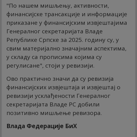
"По нашем мишљењу, активности,
финансијске трансакције и информације
приказане у финансијским извјештајима
Генералног секретаријата Владе
Републике Српске за 2025. годину су, у
свим материјално значајним аспектима,
у складу са прописима којима су
регулисане", стоји у ревизији.
Ово практично значи да су ревизија
финансијских извјештаја и извјештај о
ревизији усклађености Генералног
секретаријата Владе РС добили
позитивно мишљење ревизора.
Влада Федерације БиХ