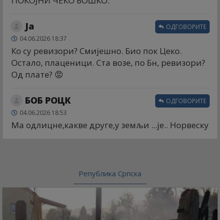
ПОКОЈНИ ЧЕКО БОШКО.
Ја
ОДГОВОРИТЕ
04.06.2026 18:37
Ко су ревизори? Смијешно. Био пок Цеко.
Остало, плаценици. Ста возе, по Бн, ревизори?
Од плате? 😡
БОБ РОЦК
ОДГОВОРИТЕ
04.06.2026 18:53
Ма одлицне,какве друге,у земљи ...је.. Норвеску
Република Српска