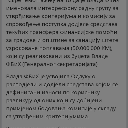
"Скрећемо пажњу на то да је Влада ФБиХ
именовала интерресорну радну групу за
утврђивање критеријума и комисију за
спровођење поступка додјеле средстава
текућих трансфера финансијске помоћи
за градове и општине за санацију штете
узроковане поплавама (50.000.000 КМ),
који су реализовани из буџета Владе
ФБиХ (Генералног секретаријата).
Влада ФБиХ је усвојила Одлуку о
расподјели и додјели средстава којом се
дефинисани износи по кориснику
разликују од оних који су добијени
примјеном бодовања комисије у складу
са утврђеним критеријумима.