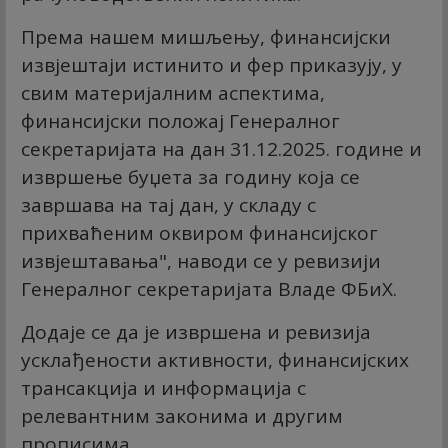
Према нашем мишљењу, финансијски
извјештаји истинито и фер приказују, у
свим материјалним аспектима,
финансијски положај Генералног
секретаријата на дан 31.12.2025. године и
извршење буџета за годину која се
завршава на тај дан, у складу с
прихваћеним оквиром финансијског
извјештавања", наводи се у ревизији
Генералног секретаријата Владе ФБиХ.
Додаје се да је извршена и ревизија
усклађености активности, финансијских
трансакција и информација с
релевантним законима и другим
прописима.