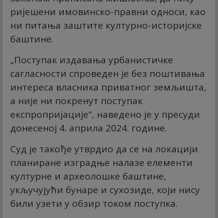
ријешени имовинско-правни односи, као
ни питања заштите културно-историјске
баштине.
„Поступак издавања урбанистичке
сагласности спроведен је без поштивања
интереса власника приватног земљишта,
а није ни покренут поступак
експропријације“, наведено је у пресуди
донесеној 4. априла 2024. године.
Суд је такође утврдио да се на локацији
планиране изградње налазе елементи
културне и археолошке баштине,
укључујући бунаре и сухозиде, који нису
били узети у обзир током поступка.