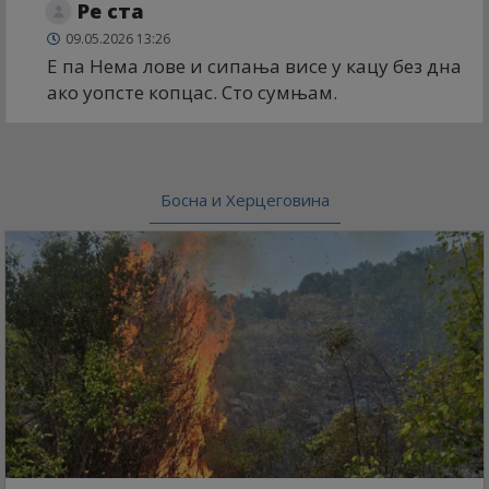
Ре ста
09.05.2026 13:26
Е па Нема лове и сипања висе у кацу без дна
ако уопсте копцас. Сто сумњам.
Босна и Херцеговина