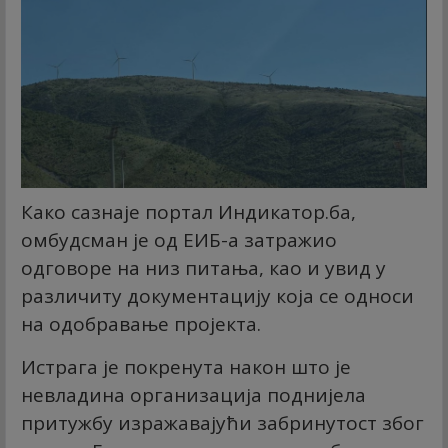
Како сазнаје портал Индикатор.ба,
омбудсман је од ЕИБ-а затражио
одговоре на низ питања, као и увид у
различиту документацију која се односи
на одобравање пројекта.
Истрага је покренута након што је
невладина организација поднијела
притужбу изражавајући забринутост због