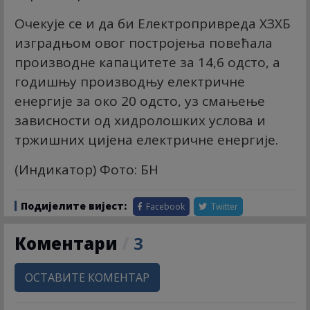
Очекује се и да би Електропривреда ХЗХБ
изградњом овог постројења повећала
производне капацитете за 14,6 одсто, а
годишњу производњу електричне
енергије за око 20 одсто, уз смањење
зависности од хидролошких услова и
тржишних цијена електричне енергије.
(Индикатор) Фото: БН
Подијелите вијест:
Facebook
Twitter
Коментари
/
3
ОСТАВИТЕ КОМЕНТАР