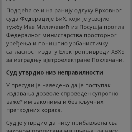
Подсјећа се и на ранију одлуку Врховног
суда Федерације БиХ, који је усвојио
тужбу Иве Миличевић из Посушја против
Федералног министарства просторног
уређења и поништио урбанистичку
сагласност издату Електропривреди ХЗХБ
за изградњу вјетроелектране Поклечани.
Суд утврдио низ неправилности
У пресуди је наведено да је поступак
издавања дозволе спроведен супротно
важећим законима и без кључних
претходних корака.
Суд је утврдио да нису прибављена сва
законом прописана мишљења, да нису