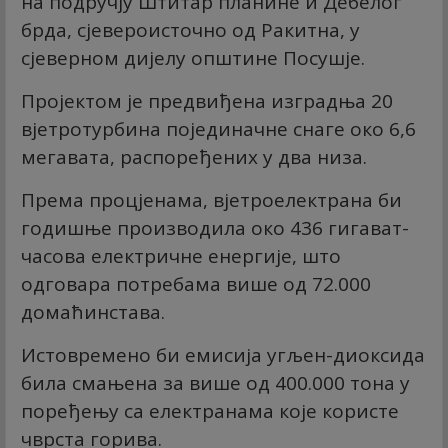
на подручју Штитар планине и Дебелог
брда, сјевероисточно од Ракитна, у
сјеверном дијелу општине Посушје.
Пројектом је предвиђена изградња 20
вјетротурбина појединачне снаге око 6,6
мегавата, распоређених у два низа.
Према процјенама, вјетроелектрана би
годишње производила око 436 гигават-
часова електричне енергије, што
одговара потребама више од 72.000
домаћинстава.
Истовремено би емисија угљен-диоксида
била смањена за више од 400.000 тона у
поређењу са електранама које користе
чврста горива.