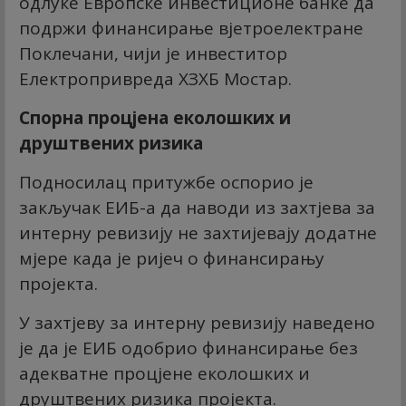
одлуке Европске инвестиционе банке да
подржи финансирање вјетроелектране
Поклечани, чији је инвеститор
Електропривреда ХЗХБ Мостар.
Спорна процјена еколошких и
друштвених ризика
Подносилац притужбе оспорио је
закључак ЕИБ-а да наводи из захтјева за
интерну ревизију не захтијевају додатне
мјере када је ријеч о финансирању
пројекта.
У захтјеву за интерну ревизију наведено
је да је ЕИБ одобрио финансирање без
адекватне процјене еколошких и
друштвених ризика пројекта.