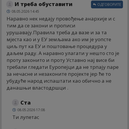
И треба обуставити
ОДГОВОРИТЕ
08.05.2026 14:45
Наравно нек недају провођење анархије и с
тим да се закони и прописи
урушавају.Правила треба да вазе и за та
мјеста као и у ЕУ земљама ако им је уопсте
циљ пут ка ЕУ и поштовање процедура у
даљем раду. А наравно улагати у нешто сто је
проту законито и проту Уставно нај висе би
требали гледати Еуропејци да не трпају паре
за нечасне и незаконите пројекте јер ће то
убудуће народ испаштати као обично а не
данашњи властодршци .
Ста
08.05.2026 17:08
Ти лупетас