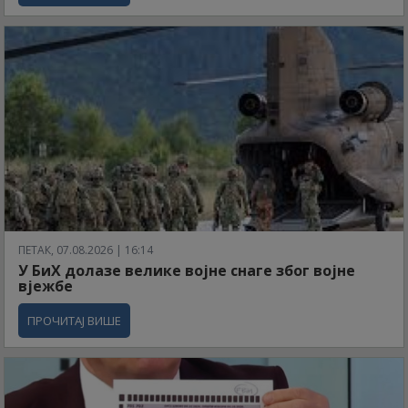
ПЕТАК, 07.08.2026 | 16:14
У БиХ долазе велике војне снаге због војне
вјежбе
ПРОЧИТАЈ ВИШЕ