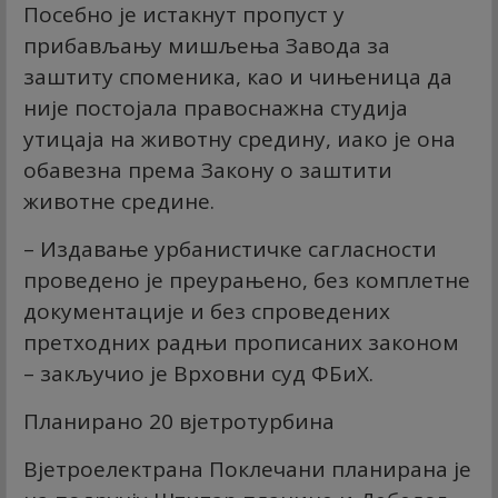
Посебно је истакнут пропуст у
прибављању мишљења Завода за
заштиту споменика, као и чињеница да
није постојала правоснажна студија
утицаја на животну средину, иако је она
обавезна према Закону о заштити
животне средине.
– Издавање урбанистичке сагласности
проведено је преурањено, без комплетне
документације и без спроведених
претходних радњи прописаних законом
– закључио је Врховни суд ФБиХ.
Планирано 20 вјетротурбина
Вјетроелектрана Поклечани планирана је