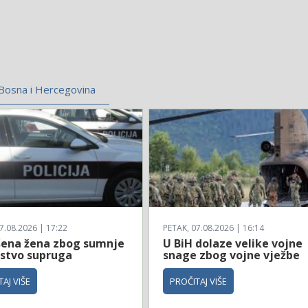
Bosna i Hercegovina
7.08.2026 | 17:22
PETAK, 07.08.2026 | 16:14
ena žena zbog sumnje
U BiH dolaze velike vojne
istvo supruga
snage zbog vojne vježbe
AJ VIŠE
PROČITAJ VIŠE