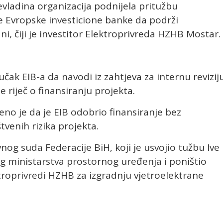
evladina organizacija podnijela pritužbu
e Evropske investicione banke da podrži
ni, čiji je investitor Elektroprivreda HZHB Mostar.
učak EIB-a da navodi iz zahtjeva za internu revizij
 riječ o finansiranju projekta.
eno je da je EIB odobrio finansiranje bez
venih rizika projekta.
nog suda Federacije BiH, koji je usvojio tužbu Ive
og ministarstva prostornog uređenja i poništio
troprivredi HZHB za izgradnju vjetroelektrane