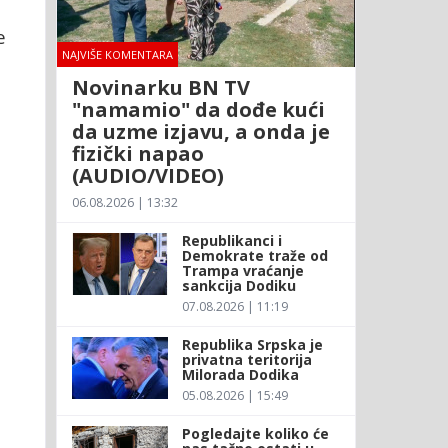
e
NAJVIŠE KOMENTARA
Novinarku BN TV
"namamio" da dođe kući
da uzme izjavu, a onda je
fizički napao
(AUDIO/VIDEO)
06.08.2026 | 13:32
Republikanci i
Demokrate traže od
Trampa vraćanje
sankcija Dodiku
07.08.2026 | 11:19
Republika Srpska je
privatna teritorija
Milorada Dodika
05.08.2026 | 15:49
Pogledajte koliko će