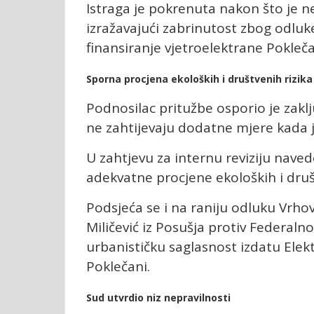
Istraga je pokrenuta nakon što je n
izražavajući zabrinutost zbog odluk
finansiranje vjetroelektrane Pokleča
Sporna procjena ekoloških i društvenih rizika
Podnosilac pritužbe osporio je zaklj
ne zahtijevaju dodatne mjere kada je
U zahtjevu za internu reviziju naved
adekvatne procjene ekoloških i društ
Podsjeća se i na raniju odluku Vrhov
Miličević iz Posušja protiv Federaln
urbanističku saglasnost izdatu Elek
Poklečani.
Sud utvrdio niz nepravilnosti