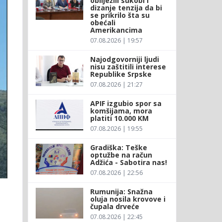
obilježili sukobi i
dizanje tenzija da bi
se prikrilo šta su
obećali
Amerikancima
07.08.2026 | 19:57
Najodgovorniji ljudi
nisu zaštitili interese
Republike Srpske
07.08.2026 | 21:27
APIF izgubio spor sa
komšijama, mora
platiti 10.000 KM
07.08.2026 | 19:55
Gradiška: Teške
optužbe na račun
Adžića - Sabotira nas!
07.08.2026 | 22:56
Rumunija: Snažna
oluja nosila krovove i
čupala drveće
07.08.2026 | 22:45