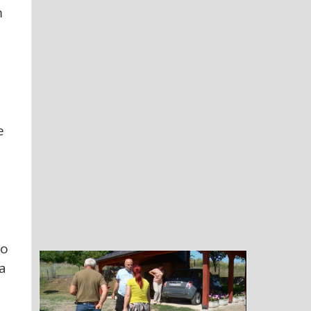
m
e
ao
na