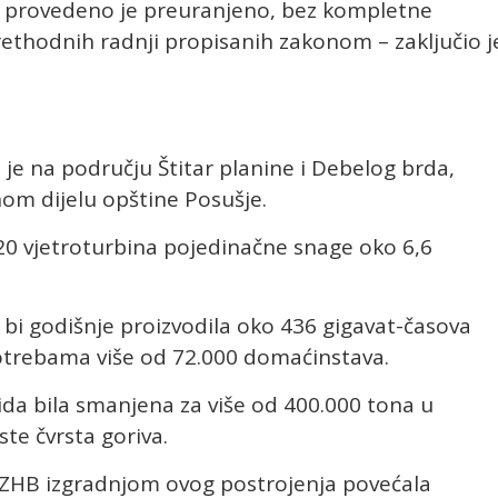
ti provedeno je preuranjeno, bez kompletne
ethodnih radnji propisanih zakonom – zaključio j
 je na području Štitar planine i Debelog brda,
nom dijelu opštine Posušje.
20 vjetroturbina pojedinačne snage oko 6,6
bi godišnje proizvodila oko 436 gigavat-časova
potrebama više od 72.000 domaćinstava.
ida bila smanjena za više od 400.000 tona u
te čvrsta goriva.
 HZHB izgradnjom ovog postrojenja povećala