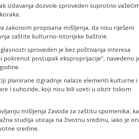
pak izdavanja dozvole sproveden suprotno važeći
koraka.
va zakonom propisana mišljenja, da nisu riješeni
nja zaštite kulturno-istorijske baštine.
glasnosti sproveden je bez poštivanja interesa
 ni pokrenut postupak eksproprijacije“, navedeno j
 godine.
iji planirane izgradnje nalaze elementi kulturne i
re i suhozide, koji nisu bili uzeti u obzir tokom
vljanju mišljenja Zavoda za zaštitu spomenika, k
nažna studija uticaja na životnu sredinu, iako je o
votne sredine.