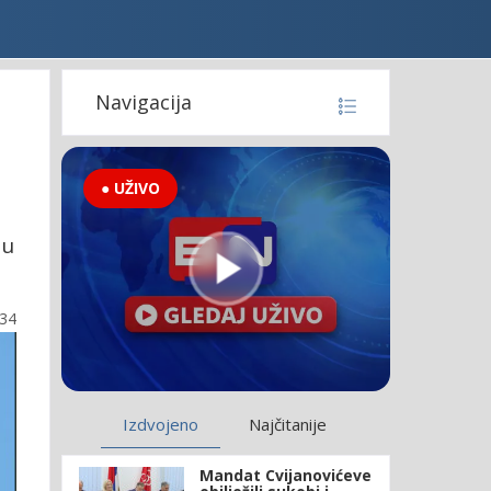
Navigacija
● UŽIVO
 u
:34
Izdvojeno
Najčitanije
Mandat Cvijanovićeve