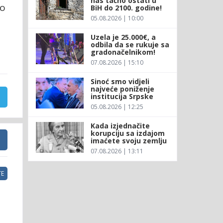
nas tačno ostati u
ko
BiH do 2100. godine!
05.08.2026 | 10:00
Uzela je 25.000€, a
odbila da se rukuje sa
gradonačelnikom!
07.08.2026 | 15:10
Sinoć smo vidjeli
najveće poniženje
institucija Srpske
05.08.2026 | 12:25
Kada izjednačite
korupciju sa izdajom
imaćete svoju zemlju
07.08.2026 | 13:11
E