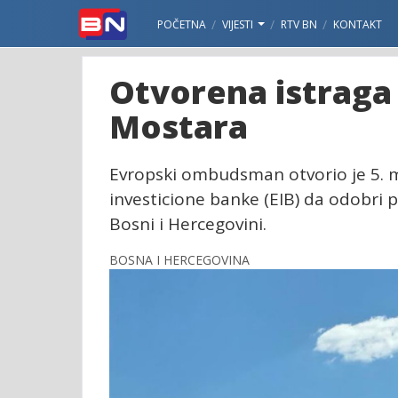
POČETNA
VIJESTI
RTV BN
KONTAKT
Otvorena istraga 
Mostara
Evropski ombudsman otvorio je 5. m
investicione banke (EIB) da odobri p
Bosni i Hercegovini.
BOSNA I HERCEGOVINA