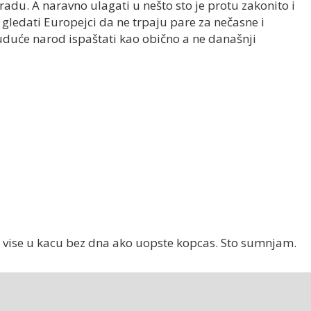
adu. A naravno ulagati u nešto sto je protu zakonito i
i gledati Europejci da ne trpaju pare za nečasne i
buduće narod ispaštati kao obično a ne današnji
a vise u kacu bez dna ako uopste kopcas. Sto sumnjam.