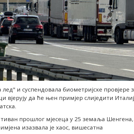
а лед" и суспендовала биометријске провјере 
и вјерују да ће њен примјер слиједити Итали
атска.
ативан прошлог мјесеца у 25 земаља Шенгена,
имјена изазвала је хаос, вишесатна