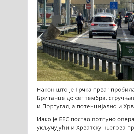
Након што је Грчка прва "пробил
Британце до септембра, стручњац
и Португал, а потенцијално и Хрв
Иако је ЕЕС постао потпуно опер
укључујући и Хрватску, његова пр