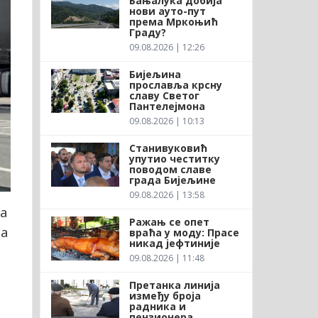
Бањалука добија
нови ауто-пут
према Мркоњић
Граду?
09.08.2026 | 12:26
Бијељина
прославља крсну
славу Светог
Пантелејмона
09.08.2026 | 10:13
Станивуковић
упутио честитку
поводом славе
града Бијељине
09.08.2026 | 13:58
за
Ражањ се опет
ја
враћа у моду: Прасе
никад јефтиније
09.08.2026 | 11:48
Претанка линија
између броја
радника и
пензионера