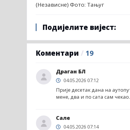
(Независне) Фото: Тањуг
Подијелите вијест:
Коментари
/
19
Драган БЛ
04.05.2026 07:12
Прије десетак дана на аутопут
мене, два и по сата сам чекао..
Сале
04.05.2026 07:14