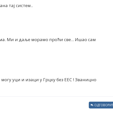
ана тај систем..
а. Ми и даље морамо проћи све... Ишао сам
 могу уци и изаци у Грцку без ЕЕС ! Званицно
ОДГОВОРИТ