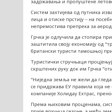
задржавања и пропуштене летов
Систем захтијева од путника изв
лица и отиске прстију – на посеб
непремостива препрека за аерод
Грчка је одлучила да стопира пр
заштитила своју економију од "т
британски туристи тамошњој при
Туристички стручњаци процјењују
скрштених руку док им Грчка "от
"Ниједна земља не жели да гледа 
се придржава ЕУ правила која не
компаније Холидаy Еxтрас, прено
Према њиховим процјенама, сист
прије врхунца сезоне, а међу зе