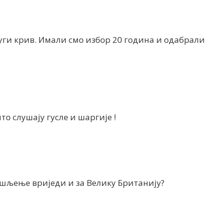
други крив. Имали смо избор 20 година и одабрали
о слушају гусле и шаргије !
ишљење вриједи и за Велику Британију?