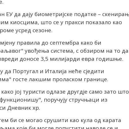
е.
ан ЕУ да дају биометријске податке – скенира
ним киосцима, што се у пракси показало као
роме усред сезоне.
имјену правила до септембра како би
раљавог" увођења система, с обзиром на то да
вреди доносе 3,5 милијарди евра годишње.
 да Португал и Италија неће сједити
има" госте лакшим проласком границе.
како јој туристи одлазе другдје само зато што
 функционишу", поручују стручњаци из
си Дневник хр.
ем би се могао срушити као кула од карата
мљама које би могле попустити наводе се и