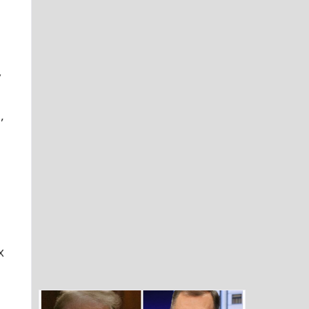
у
,
а
е
х