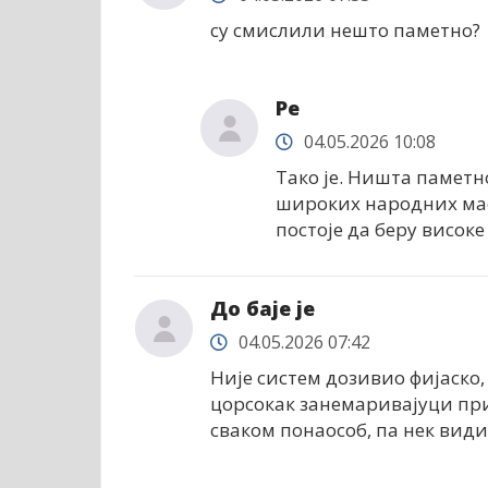
су смислили нешто паметно?
Ре
04.05.2026 10:08
Тако је. Ништа паметн
широких народних маса
постоје да беру висок
До баје је
04.05.2026 07:42
Није систем дозивио фијаско,
цорсокак занемаривајуци при
сваком понаособ, па нек види