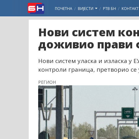
ПОЧЕТНА
ВИЈЕСТИ
РТВ БН
КОНТАКТ
Нови систем кон
доживио прави 
Нови систем уласка и изласка у ЕУ
контроли граница, претворио се 
РЕГИОН