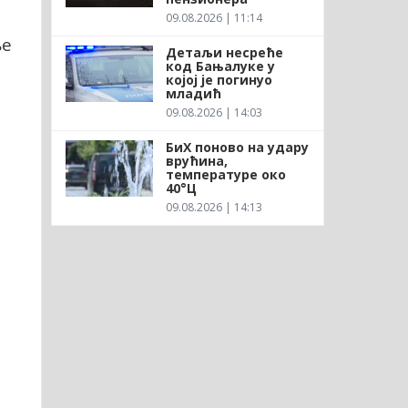
09.08.2026 | 11:14
ње
Детаљи несреће
код Бањалуке у
којој је погинуо
младић
09.08.2026 | 14:03
БиХ поново на удару
врућина,
температуре око
40°Ц
09.08.2026 | 14:13