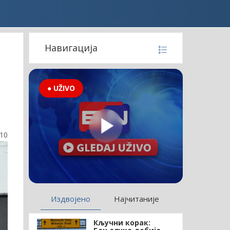
Навигација
● UŽIVO
:10
Издвојено
Најчитаније
Кључни корак: