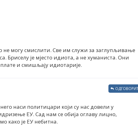
о не могу смислити. Све им служи за заглупљивање
. Бриселу је мјесто идиота, а не хуманиста. Они
е плате и смишљају идиотарије.
ОДГОВОРИТ
 него наси политицари који су нас довели у
дризење ЕУ. Сад нам се обија оглаву лицно,
мо како је ЕУ небитна.