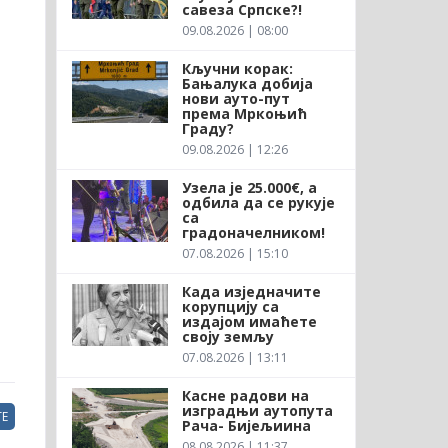
савеза Српске?!
09.08.2026 | 08:00
Кључни корак:
Бањалука добија
нови ауто-пут
према Мркоњић
Граду?
09.08.2026 | 12:26
Узела је 25.000€, а
одбила да се рукује
са
градоначелником!
07.08.2026 | 15:10
Када изједначите
корупцију са
издајом имаћете
своју земљу
07.08.2026 | 13:11
Касне радови на
изградњи аутопута
Е
Рача- Бијељиина
08.08.2026 | 11:37