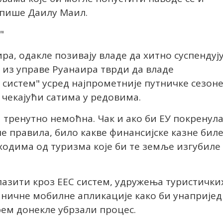
 пише Даилy Маил.
"
ра, одакле позивају владе да хитно суспендуј
 из управе Рyанаира тврди да владе
 систем" усред најпрометније путничке сезоне
 чекајући сатима у редовима.
ја тренутно немоћна. Чак и ако би ЕУ покренул
е правила, било какве финансијске казне бил
ходима од туризма које би те земље изгубиле
лазити кроз ЕЕС систем, удружења туристички
аничне мобилне апликације како би унапријед
рем донекле убрзали процес.