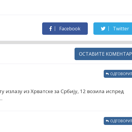
Facebook
Twitter
ОСТАВИТЕ КОМЕНТАР
ОДГОВОРИТ
у излазу из Хрватске за Србију, 12 возила испред
.
ОДГОВОРИТ