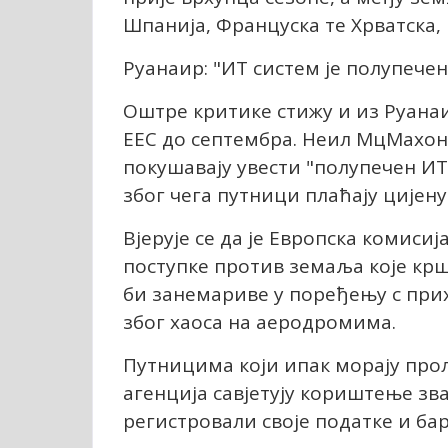
Шпанија, Француска те Хрватска,
Рyанаир: "ИТ систем је полупечен
Оштре критике стижу и из Рyанаи
ЕЕС до септембра. Неил МцМахон
покушавају увести "полупечен ИТ
због чега путници плаћају цијену
Вјерује се да је Европска комиси
поступке против земаља које крш
би занемариве у поређењу с при
због хаоса на аеродромима.
Путницима који ипак морају про
агенција савјетују кориштење зв
регистровали своје податке и ба