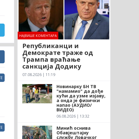
НАЈВИШЕ КОМЕНТАРА
Републиканци и
Демократе траже од
Трампа враћање
санкција Додику
07.08.2026 | 11:19
Е
Новинарку БН ТВ
"намамио" да дође
кући да узме изјаву,
а онда је физички
напао (АУДИО/
ВИДЕО)
06.08.2026 | 13:32
Е
Минић оснива
Обавјештајну
службу Ловачког