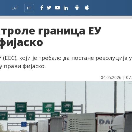
LAT
ЋР
троле граница ЕУ
фијаско
 (ЕЕС), који је требало да постане револуција у
у прави фијаско.
04.05.2026 | 07