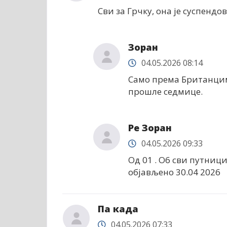
Сви за Грчку, она је суспендов
Зоран
04.05.2026 08:14
Само према Британцим
прошле седмице.
Ре Зоран
04.05.2026 09:33
Од 01 . О6 сви путници
објављено 30.04 2026
Па када
04.05.2026 07:33