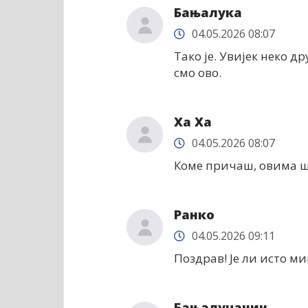
Бањалука
04.05.2026 08:07
Тако је. Увијек неко 
смо ово.
Ха Ха
04.05.2026 08:07
Коме причаш, овима шт
Ранко
04.05.2026 09:11
Поздрав! Је ли исто м
Бањалучанин