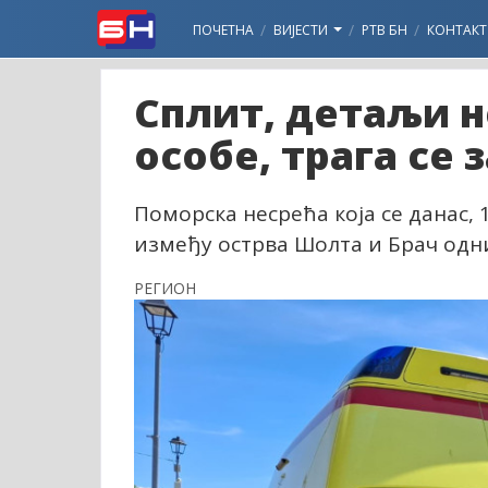
ПОЧЕТНА
ВИЈЕСТИ
РТВ БН
КОНТАКТ
Сплит, детаљи н
особе, трага се 
Поморска несрећа која се данас, 1
између острва Шолта и Брач одни
РЕГИОН