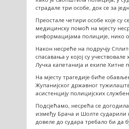
страдале три особе, док се за јед
Преостале четири особе које су с
медицинску помоћ на мјесту нес
информацијама полиције, нико о
Након несреће на подручју Сплит
спасавања у којој су учествовале
Лучка капетанија и екипе Хитне 
На мјесту трагедије биће обавље
Жупанијског државног тужилаштва
асистенцију полицијских службен
Подсјећамо, несрећа се догодила
између Брача и Шолте сударили к
довеле до судара требало би да б