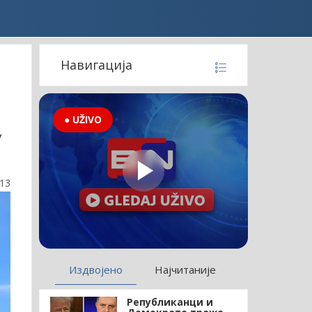
Навигација
● UŽIVO
у
:13
Издвојено
Најчитаније
Републиканци и