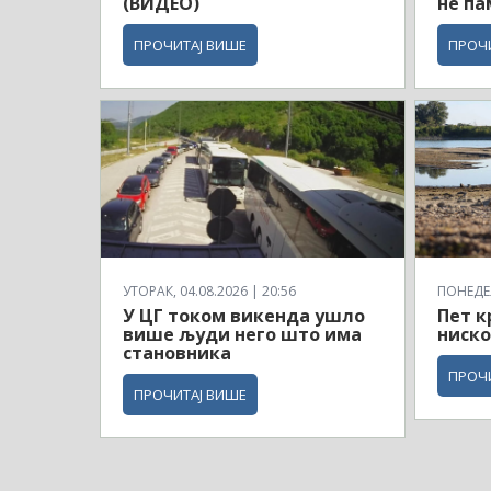
(ВИДЕО)
не па
ПРОЧИТАЈ ВИШЕ
ПРОЧ
УТОРАК, 04.08.2026 | 20:56
ПОНЕДЕЉ
У ЦГ током викенда ушло
Пет к
више људи него што има
ниско
становника
ПРОЧ
ПРОЧИТАЈ ВИШЕ