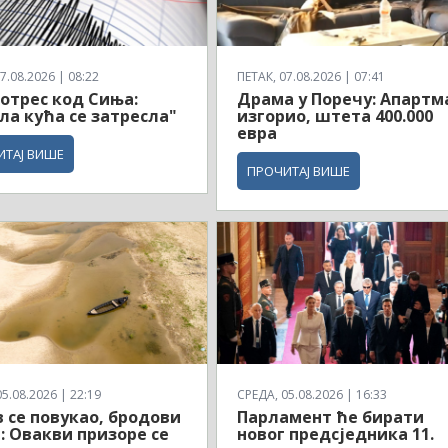
7.08.2026 | 08:22
ПЕТАК, 07.08.2026 | 07:41
трес код Сиња:
Драма у Поречу: Апартм
ла кућа се затресла"
изгорио, штета 400.000
евра
ИТАЈ ВИШЕ
ПРОЧИТАЈ ВИШЕ
5.08.2026 | 22:19
СРЕДА, 05.08.2026 | 16:33
 се повукао, бродови
Парламент ће бирати
: Овакви призоре се
новог предсједника 11.