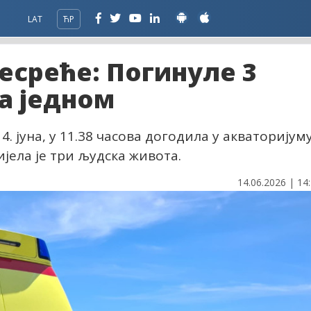
LAT
ЋР
есреће: Погинуле 3
за једном
4. јуна, у 11.38 часова догодила у акваторијум
јела је три људска живота.
14.06.2026 | 14