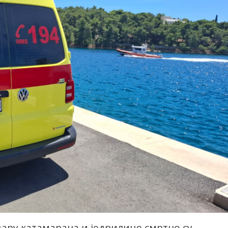
удару катамарана и једрилице смртно су