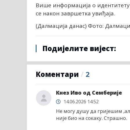
Више информација о идентитету 
се након завршетка увиђаја.
(Далмација данас) Фото: Далмаци
Подијелите вијест:
Коментари
/
2
Кнез Иво од Семберије
14.06.2026 14:52
Не могу душу да гријешим ,ал
није био на сокаку. Страшно.