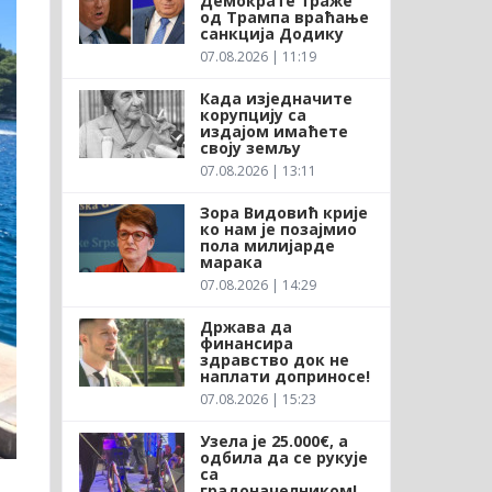
Демократе траже
од Трампа враћање
санкција Додику
07.08.2026 | 11:19
Када изједначите
корупцију са
издајом имаћете
своју земљу
07.08.2026 | 13:11
Зора Видовић крије
ко нам је позајмио
пола милијарде
марака
07.08.2026 | 14:29
Држава да
финансира
здравство док не
наплати доприносе!
07.08.2026 | 15:23
Узела је 25.000€, а
одбила да се рукује
са
градоначелником!