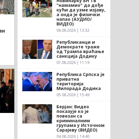
Новинарку БН ТВ
"намамио" да дође
кући да узме изјаву,
а онда је физички
напао (АУДИО/
ВИДЕО)
ан
06.08.2026 | 13:32
Републиканци и
Демократе траже
од Трампа враћање
санкција Додику
07.08.2026 | 11:19
Република Српска је
приватна
територија
Милорада Додика
05.08.2026 | 15:49
Берјан: Видео
показује ко је
повезан са
криминалним
групама у Источном
Сарајеву (ВИДЕО)
04.08.2026 | 14:40