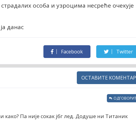
страдалих особа и узроцима несреће очекује
ја данас
Facebook
Twitter
ОСТАВИТЕ КОМЕНТАР
ОДГОВОРИТ
и како? Па није сокак јбг лед. Додуше ни Титаник