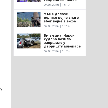
07.08.2026 | 15:10
У БиХ долазе
велике војне снаге
због војне вјежбе
07.08.2026 | 16:14
Бијељина: Након
судара возило
завршило у
дворишту мљекаре
07.08.2026 | 15:28
му