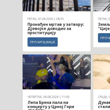
ПЕТАК, 07.08.2026 | 08:55
ПЕТАК, 0
Пронађен мртав у затвору:
Земљо
Дјевојке доводио за
"Ције
проституцију
ПРОЧ
ПРОЧИТАЈ ВИШЕ
ЧЕТВРТАК, 06.08.2026 | 11:00
СРЕДА, 0
Лепа Брена пала на
Дунав
концерту у Црној Гори
стали