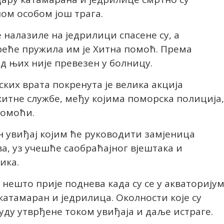
ном особом још трага.
е налазиле на једрилици спасене су, а
реће пружила им је Хитна помоћ. Према
д њих није превезен у болницу.
ских врата покренута је велика акција
 хитне службе, међу којима поморска полиција,
помоћи.
н увиђај којим ће руководити замјеница
, уз учешће саобраћајног вјештака и
ика.
 нешто прије поднева када су се у акваторију
атамаран и једрилица. Околности које су
уду утврђене током увиђаја и даље истраге.