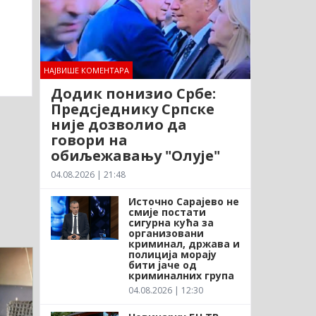
НАЈВИШЕ КОМЕНТАРА
Додик понизио Србе:
Предсједнику Српске
није дозволио да
говори на
обиљежавању "Олује"
04.08.2026 | 21:48
Источно Сарајево не
смије постати
сигурна кућа за
организовани
криминал, држава и
полиција морају
бити јаче од
криминалних група
04.08.2026 | 12:30