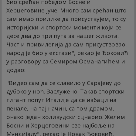
био срећан победом Босне и
Херцеговине јуче. Много сам срећан што
сам имао прилике да присуствујем, то су
историјски и спортски моменти који се
десе два до три пута за нашег живота.
Част и привилегија да сам присуствовао,
народ је био у екстази", рекао је Ђоковић
у разговору са Семиром Османагићем и
додао:
"Видео сам да се славило у Сарајеву до
дубоко у ноћ. Заслужено. Такав спортски
гигант попут Италије да се избаци на
пенале, на тај начин, са том драмом,
онако један холивудски сцнарио. Желим
Босни и Херцеговини све најбоље на
Мундијалу", рекао је Новак Ђоковић.