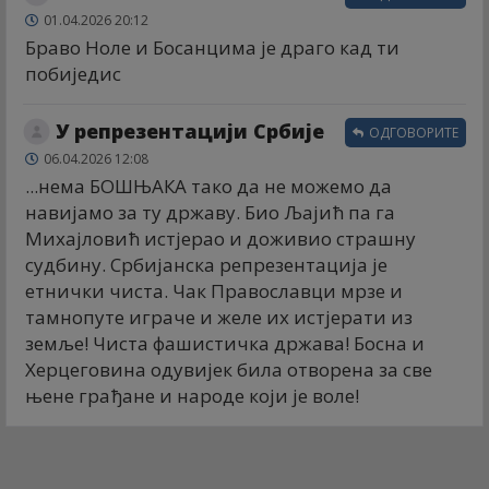
01.04.2026 20:12
Браво Ноле и Босанцима је драго кад ти
побиједис
У репрезентацији Србије
ОДГОВОРИТЕ
06.04.2026 12:08
...нема БОШЊАКА тако да не можемо да
навијамо за ту државу. Био Љајић па га
Михајловић истјерао и доживио страшну
судбину. Србијанска репрезентација је
етнички чиста. Чак Православци мрзе и
тамнопуте играче и желе их истјерати из
земље! Чиста фашистичка држава! Босна и
Херцеговина одувијек била отворена за све
њене грађане и народе који је воле!