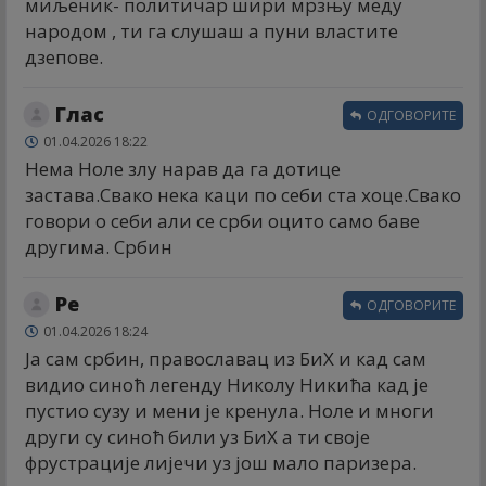
миљеник- политичар шири мрзњу меду
народом , ти га слушаш а пуни властите
дзепове.
Глас
ОДГОВОРИТЕ
01.04.2026 18:22
Нема Ноле злу нарав да га дотице
застава.Свако нека каци по себи ста хоце.Свако
говори о себи али се срби оцито само баве
другима. Србин
Ре
ОДГОВОРИТЕ
01.04.2026 18:24
Ја сам србин, православац из БиХ и кад сам
видио синоћ легенду Николу Никића кад је
пустио сузу и мени је кренула. Ноле и многи
други су синоћ били уз БиХ а ти своје
фрустрације лијечи уз још мало паризера.