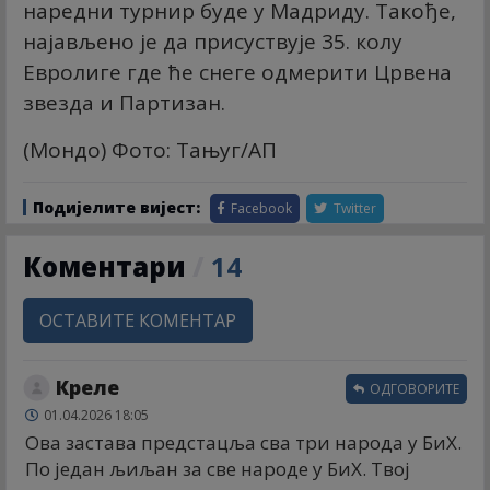
наредни турнир буде у Мадриду. Такође,
најављено је да присуствује 35. колу
Евролиге где ће снеге одмерити Црвена
звезда и Партизан.
(Мондо) Фото: Тањуг/АП
Подијелите вијест:
Facebook
Twitter
Коментари
/
14
ОСТАВИТЕ КОМЕНТАР
Креле
ОДГОВОРИТЕ
01.04.2026 18:05
Ова застава предстацља сва три народа у БиХ.
По један љиљан за све народе у БиХ. Твој