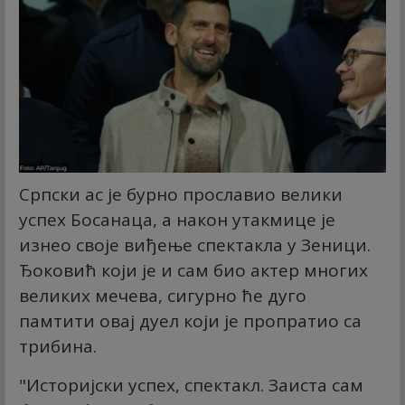
Српски ас је бурно прославио велики
успех Босанаца, а након утакмице је
изнео своје виђење спектакла у Зеници.
Ђоковић који је и сам био актер многих
великих мечева, сигурно ће дуго
памтити овај дуел који је пропратио са
трибина.
"Историјски успех, спектакл. Заиста сам