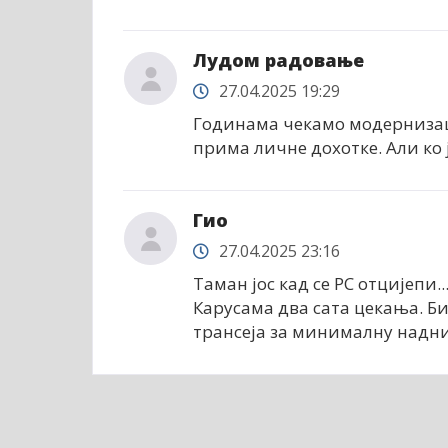
Лудом радовање
27.04.2025 19:29
Годинама чекамо модернизаци
прима личне дохотке. Али ко ј
Гио
27.04.2025 23:16
Таман јос кад се РС отцијепи..
Карусама два сата цекања. Б
трансеја за минималну надниц