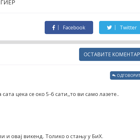
НГИЕР
Facebook
Twitter
ОСТАВИТЕ КОМЕНТАР
ОДГОВОРИТ
 сата цека се око 5-6 сати,,то ви само лазете..
 и овај викенд. Толико о стању у БиХ.