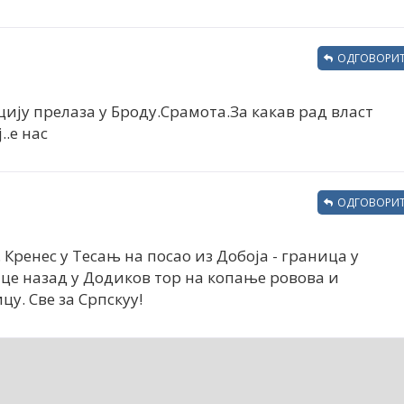
ОДГОВОРИТ
ју прелаза у Броду.Срамота.За какав рад власт
..е нас
ОДГОВОРИТ
. Кренес у Тесањ на посао из Добоја - граница у
ице назад у Додиков тор на копање ровова и
у. Све за Српскуу!