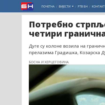
ПОЧЕТНА
ВИЈЕСТИ
РТВ БН
КОНТАКТ
Потребно стрпљ
четири гранична
Дуге су колоне возила на гранич
прелазима Градишка, Козарска Д
БОСНА И ХЕРЦЕГОВИНА