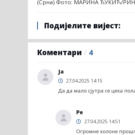
(Срна) Фото: МАРИНА ЂУКИЋ/РИ
Подијелите вијест:
Коментари
/
4
Ја
27.04.2025 14:15
Да да мало сјутра се цека пола
Ре
27.04.2025 14:51
Огромне колоне прошли