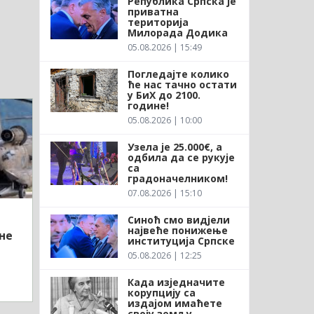
Република Српска је
приватна
територија
Милорада Додика
05.08.2026 | 15:49
Погледајте колико
ће нас тачно остати
у БиХ до 2100.
године!
05.08.2026 | 10:00
Узела је 25.000€, а
одбила да се рукује
са
градоначелником!
07.08.2026 | 15:10
Синоћ смо видјели
највеће понижење
не
институција Српске
05.08.2026 | 12:25
Када изједначите
корупцију са
издајом имаћете
своју земљу