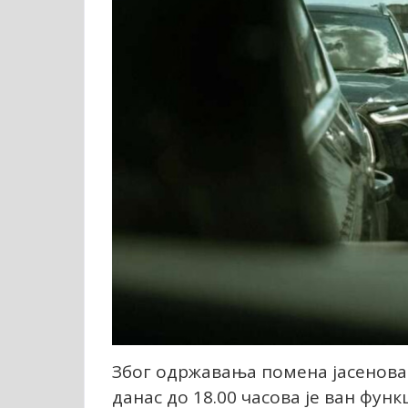
Због одржавања помена јасенов
данас до 18.00 часова је ван фу