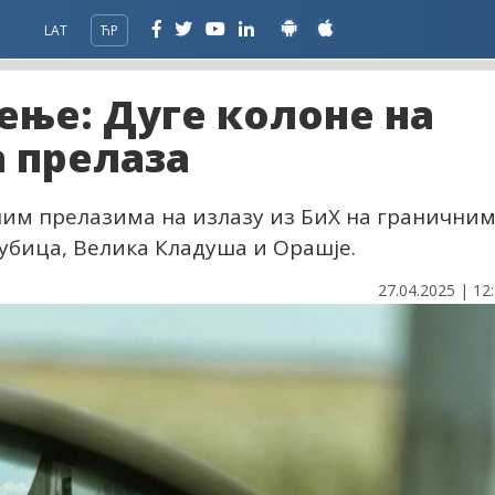
LAT
ЋР
ење: Дуге колоне на
 прелаза
ним прелазима на излазу из БиХ на гранични
убица, Велика Кладуша и Орашје.
27.04.2025 | 12