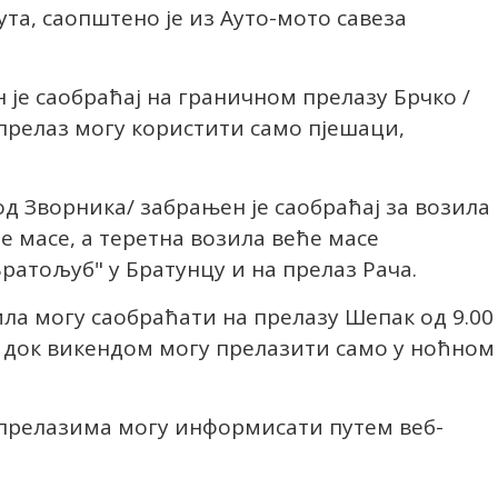
та, саопштено је из Ауто-мото савеза
је саобраћај на граничном прелазу Брчко /
 прелаз могу користити само пјешаци,
од Зворника/ забрањен је саобраћај за возила
е масе, а теретна возила веће масе
Братољуб" у Братунцу и на прелаз Рача.
ла могу саобраћати на прелазу Шепак од 9.00
ва, док викендом могу прелазити само у ноћном
 прелазима могу информисати путем веб-