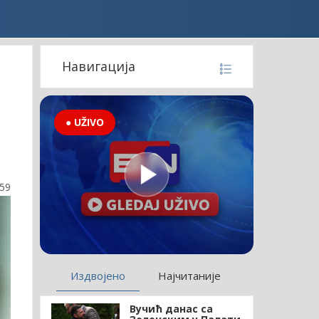
Навигација
● UŽIVO
м
:59
Издвојено
Најчитаније
Вучић данас са