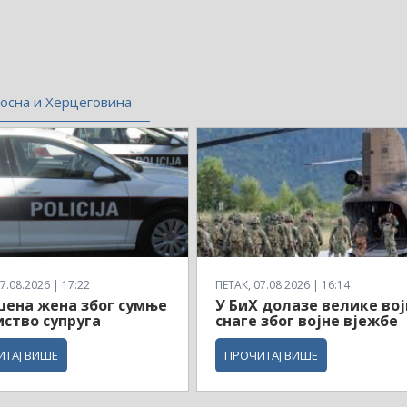
осна и Херцеговина
7.08.2026 | 17:22
ПЕТАК, 07.08.2026 | 16:14
ена жена због сумње
У БиХ долазе велике вој
иство супруга
снаге због војне вјежбе
ИТАЈ ВИШЕ
ПРОЧИТАЈ ВИШЕ