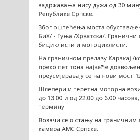
задржавања нису дужа од 30 мину
Републике Српске.
Због оштећења моста обустављен 
БиХ/ - Гуња /Хрватска/. Гранични
бициклисти и мотоциклисти.
На граничном прелазу Каракај /к
преко пет тона највеће дозвољен
преусмјеравају се на нови мост "
Шлепери и теретна моторна вози
до 13.00 и од 22.00 до 6.00 часо
термину.
Возачи се о стању на граничним
камера АМС Српске.