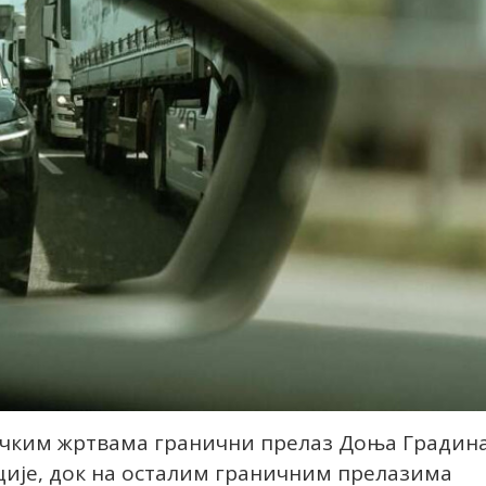
ачким жртвама гранични прелаз Доња Градин
нкције, док на осталим граничним прелазима