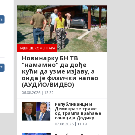
Е
НАЈВИШЕ КОМЕНТАРА
Новинарку БН ТВ
"намамио" да дође
Е
кући да узме изјаву, а
онда је физички напао
(АУДИО/ВИДЕО)
06.08.2026 | 13:32
Републиканци и
Демократе траже
од Трампа враћање
санкција Додику
07.08.2026 | 11:19