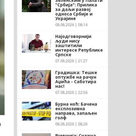
Зеленским у Палати
"Србија": Прилика
за даљи развој
односа Србије и
Украјине
08.08.2026 | 08:14
Најодговорнији
људи нису
заштитили
интересе Републике
Српске
07.08.2026 | 21:27
Градишка: Тешке
оптужбе на рачун
Аџића - Саботира
нас!
07.08.2026 | 22:56
Бурна ноћ: Бачена
експлозивна
направа, запаљен
голф
а
08.08.2026 | 08:26
Румунија: Снажна