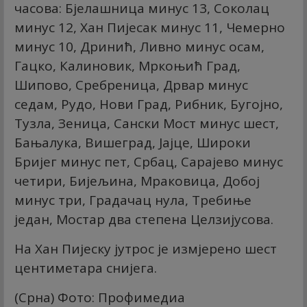
часова: Бјелашница минус 13, Соколац
минус 12, Хан Пијесак минус 11, Чемерно
минус 10, Дринић, Ливно минус осам,
Гацко, Калиновик, Мркоњић Град,
Шипово, Сребреница, Дрвар минус
седам, Рудо, Нови Град, Рибник, Бугојно,
Тузла, Зеница, Сански Мост минус шест,
Бањалука, Вишеград, Јајце, Широки
Бријег минус пет, Србац, Сарајево минус
четири, Бијељина, Мраковица, Добој
минус три, Градачац нула, Требиње
један, Мостар два степена Целзијусова.
На Хан Пијеску јутрос је измјерено шест
центиметара снијега.
(Срна) Фото: Профимедиа