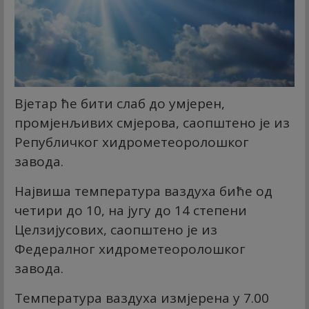
Вјетар ће бити слаб до умјерен,
промјенљивих смјерова, саопштено је из
Републичког хидрометеоролошког
завода.
Највиша температура ваздуха биће од
четири до 10, на југу до 14 степени
Целзијусових, саопштено је из
Федералног хидрометеоролошког
завода.
Температура ваздуха измјерена у 7.00