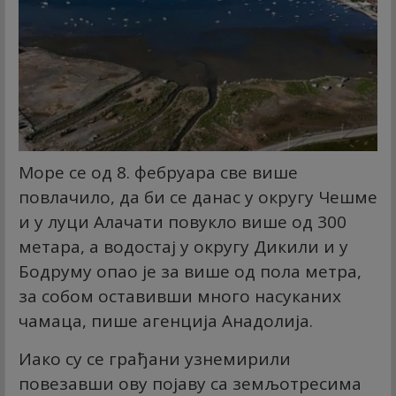
Море се од 8. фебруара све више
повлачило, да би се данас у округу Чешме
и у луци Алачати повукло више од 300
метара, а водостај у округу Дикили и у
Бодруму опао је за више од пола метра,
за собом оставивши много насуканих
чамаца, пише агенција Анадолија.
Иако су се грађани узнемирили
повезавши ову појаву са земљотресима