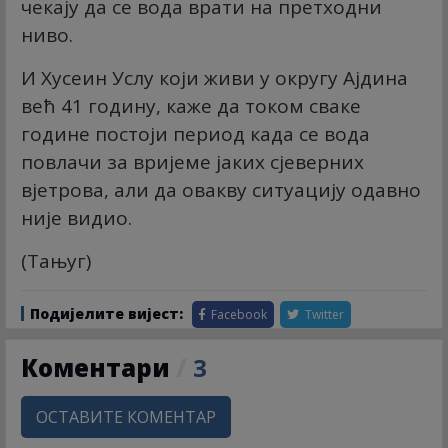
чекају да се вода врати на претходни
ниво.
И Хусеин Услу који живи у округу Ајдина
већ 41 годину, каже да током сваке
године постоји период када се вода
повлачи за вријеме јаких сјеверних
вјетрова, али да овакву ситуацију одавно
није видио.
(Тањуг)
Подијелите вијест:
Facebook
Twitter
Коментари
/
3
ОСТАВИТЕ КОМЕНТАР