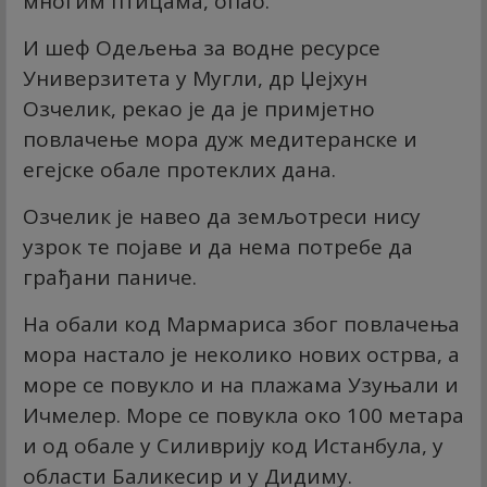
многим птицама, опао.
И шеф Одељења за водне ресурсе
Универзитета у Мугли, др Џејхун
Озчелик, рекао је да је примјетно
повлачење мора дуж медитеранске и
егејске обале протеклих дана.
Озчелик је навео да земљотреси нису
узрок те појаве и да нема потребе да
грађани паниче.
На обали код Мармариса због повлачења
мора настало је неколико нових острва, а
море се повукло и на плажама Узуњали и
Ичмелер. Море се повукла око 100 метара
и од обале у Силиврију код Истанбула, у
области Баликесир и у Дидиму.