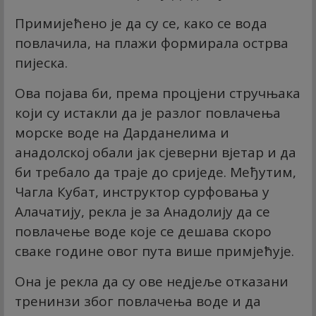
Примијећено је да су се, како се вода
повлачила, на плажи формирала острва
пијеска.
Ова појава би, према процјени стручњака
који су истакли да је разлог повлачења
морске воде на Дарданелима и
анадолској обали јак сјеверни вјетар и да
би требало да траје до сриједе. Међутим,
Чагла Кубат, инструктор сурфовања у
Алачатију, рекла је за Анадолију да се
повлачење воде које се дешава скоро
сваке године овог пута више примјећује.
Она је рекла да су ове недјеље отказани
тренинзи због повлачења воде и да