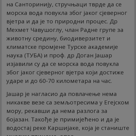
на Санторинију, стручњаци тврде да се
морска вода повукла због јаког сјеверног
вјетра и да је то природни процес. Др
Мехмет Чавушоглу, члан Радне групе за
животну средину, биодиверзитет и
климатске промјене Турске академије
наука (ТУБА) и проф. др Доган Јашар
изјавили су да се морска вода повукла
због јаког сјеверног вјетра који достиже
ударе и до 60-70 километара на час.
Јашар је нагласио да повлачење нема
никакве везе са земљотресима у Егејском
мору, рекавши да нема разлога за
бојазан. Такође је примијећено и да је
водостај реке Каршијаке, која је станиште