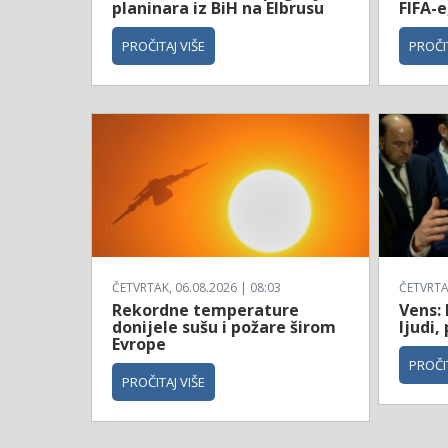
planinara iz BiH na Elbrusu
FIFA-e
PROČITAJ VIŠE
PROČIT
ČETVRTAK, 06.08.2026 | 08:03
ČETVRTAK
Rekordne temperature
Vens: 
donijele sušu i požare širom
ljudi,
Evrope
PROČIT
PROČITAJ VIŠE