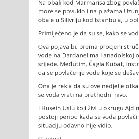
Na obali kod Marmarisa zbog povlač
more se povuklo i na plažama Uzunja
obale u Silivriju kod Istanbula, u obl
Primijećeno je da su se, kako se voda
Ova pojava bi, prema procjeni stručn
vode na Dardanelima i anadolskoj oba
srijede. Međutim, Čagla Kubat, instr
da se povlačenje vode koje se dešav
Ona je rekla da su ove nedjelje otka
se voda vrati na prethodni nivo.
I Husein Uslu koji živi u okrugu Aj
postoji period kada se voda povlači 
situaciju odavno nije vidio.
(Tanjug)