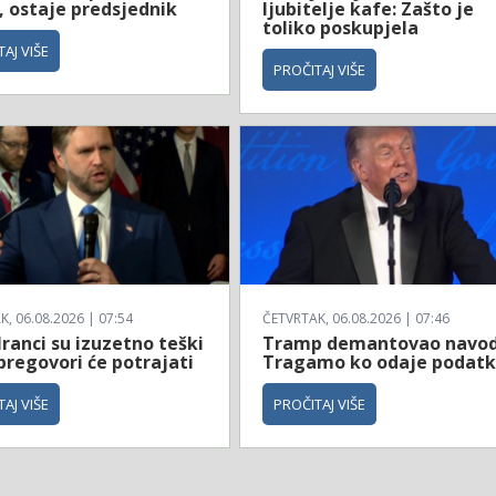
, ostaje predsjednik
ljubitelje kafe: Zašto je
toliko poskupjela
AJ VIŠE
PROČITAJ VIŠE
, 06.08.2026 | 07:54
ČETVRTAK, 06.08.2026 | 07:46
Iranci su izuzetno teški
Tramp demantovao navod
 pregovori će potrajati
Tragamo ko odaje podat
AJ VIŠE
PROČITAJ VIŠE