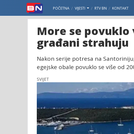
POČETNA
VIJESTI
RTV BN
KONTAKT
More se povuklo 
građani strahuju
Nakon serije potresa na Santorinij
egejske obale povuklo se više od 200
SVIJET