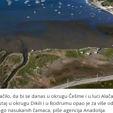
ačilo, da bi se danas u okrugu Češme i u luci Alača
taj u okrugu Dikili i u Bodrumu opao je za više o
go nasukanih čamaca, piše agencija Anadolija.