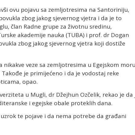
avši ovu pojavu sa zemljotresima na Santoriniju,
ovukla zbog jakog sjevernog vjetra i da je to
lu, član Radne grupe za životnu sredinu,
 Turske akademije nauka (TUBA) i prof. dr Dogan
povukla zbog jakog sjevernog vjetra koji dostiže
ma nikakve veze sa zemljotresima u Egejskom moru
 Takođe je primijećeno i da je vodostaj reke
pticama, opao.
verziteta u Mugli, dr Džejhun Ozčelik, rekao je da 
teranske i egejske obale proteklih dana.
u uzrok te pojave i da nema potrebe da građani