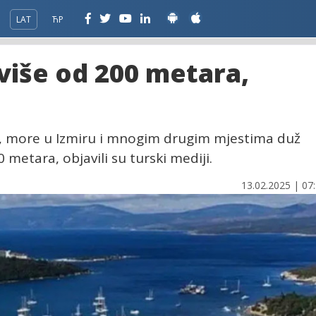
LAT
ЋР
više od 200 metara,
u, more u Izmiru i mnogim drugim mjestima duž
 metara, objavili su turski mediji.
13.02.2025 | 07