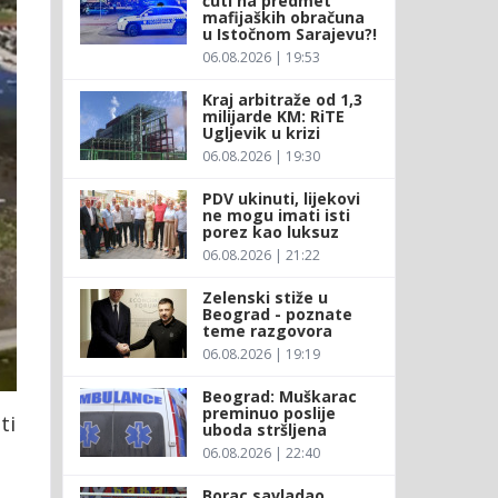
ćuti na predmet
mafijaških obračuna
u Istočnom Sarajevu?!
06.08.2026 | 19:53
Kraj arbitraže od 1,3
milijarde KM: RiTE
Ugljevik u krizi
06.08.2026 | 19:30
PDV ukinuti, lijekovi
ne mogu imati isti
porez kao luksuz
06.08.2026 | 21:22
Zelenski stiže u
Beograd - poznate
teme razgovora
06.08.2026 | 19:19
Beograd: Muškarac
preminuo poslije
ti
uboda stršljena
d
06.08.2026 | 22:40
Borac savladao