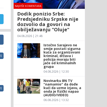
NAJVIŠE KOMENTARA
Dodik ponizio Srbe:
Predsjedniku Srpske nije
dozvolio da govori na
obilježavanju "Oluje"
04.08.2026 | 21:48
Istočno Sarajevo ne
smije postati sigurna
kuća za organizovani
kriminal, država i
E
policija moraju biti
jače od kriminalnih
grupa
04.08.2026 | 12:30
Novinarku BN TV
"namamio" da dođe
kući da uzme izjavu, a
E
onda je fizički napao
(AUDIO/VIDEO)
06.08.2026 | 13:32