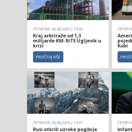
ČETVRTAK, 06.08.2026 | 19:30
ČETVRTAK
Kraj arbitraže od 1,3
Ameri
milijarde KM: RiTE Ugljevik u
pojed
krizi
Kubi
PROČITAJ VIŠE
PROČIT
ČETVRTAK, 06.08.2026 | 14:37
ČETVRTAK
Rusi otkrili uzroke pogibije
Infan