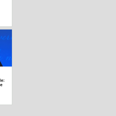
e:
ke