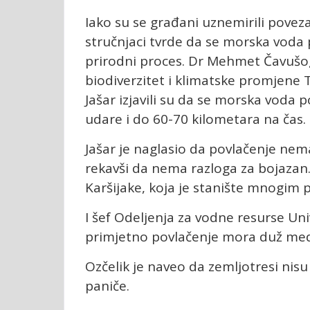
Iako su se građani uznemirili povez
stručnjaci tvrde da se morska voda p
prirodni proces. Dr Mehmet Čavušog
biodiverzitet i klimatske promjene
Jašar izjavili su da se morska voda 
udare i do 60-70 kilometara na čas.
Jašar je naglasio da povlačenje ne
rekavši da nema razloga za bojazan.
Karšijake, koja je stanište mnogim 
I šef Odeljenja za vodne resurse Uni
primjetno povlačenje mora duž medi
Ozčelik je naveo da zemljotresi nis
paniče.