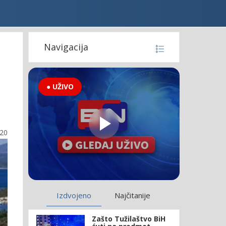
Navigacija
● UŽIVO
:20
Izdvojeno
Najčitanije
Zašto Tužilaštvo BiH