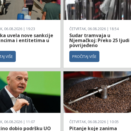
, 06.08.2026 | 19:23
ČETVRTAK, 06.08.2026 | 18:54
ka uvela nove sankcije
Sudar tramvaja u
incima i entitetima u
Njemačkoj: Preko 25 ljudi
povrijeđeno
AJ VIŠE
PROČITAJ VIŠE
, 06.08.2026 | 11:07
ČETVRTAK, 06.08.2026 | 10:05
tino dobio podršku UO
Pitanje koje zanima