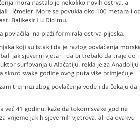
enja mora nastalo je nekoliko novih ostrva, a
li i Ičmeler. More se povukla oko 100 metara i o
asti Balikesir i u Didimu.
 povlačila, na plaži formirala ostrva pijeska.
jaka koji su istakli da je razlog povlačenja morsk
li jak sjeverni vjetar i da bi trebalo da traje do
uktor surfovanja u Alačatiju, rekla je za Anadoliju
a skoro svake godine ovog puta više primjećuje.
zani treninzi zbog povlačenja vode i da čekaju da
dina već 41 godinu, kaže da tokom svake godine
za vrijeme jakih sjevernih vjetrova, ali da ovakvu