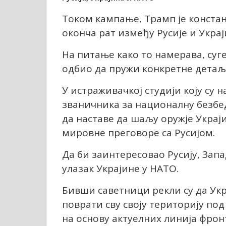
Током кампање, Трамп је констан
оконча рат између Русије и Украј
На питање како то намерава, суге
одбио да пружи конкретне детаљ
У истраживачкој студији коју су
званичника за националну безбедн
да наставе да шаљу оружје Украји
мировне преговоре са Русијом.
Да би заинтересовао Русију, За
улазак Украјине у НАТО.
Бивши саветници рекли су да Укр
поврати сву своју територију под
на основу актуелних линија фрон