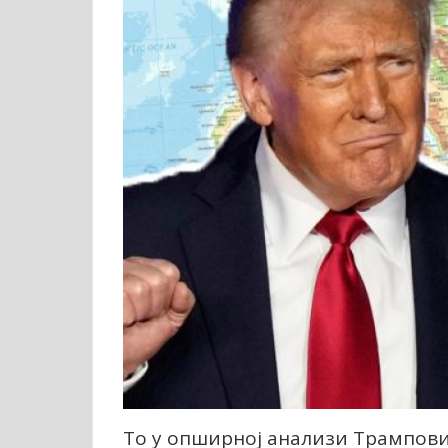
То у опширној анализи Трампови