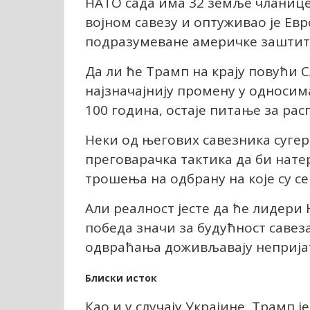
НАТО сада има 32 земље чланице
војном савезу и оптуживао је Ев
подразумеване америчке заштит
Да ли ће Трамп на крају повући 
најзначајнију промену у односим
100 година, остаје питање за рас
Неки од његових савезника сугер
преговарачка тактика да би нат
трошења на одбрану на које су се
Али реалност јесте да ће лидер
победа значи за будућност савез
одвраћања доживљавају неприја
Блиски исток
Као и у случају Украјине, Трамп ј