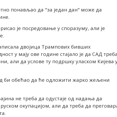
тно понављао да "за један дан" може да
ине.
рисао је посредовање у споразуму, али је
е.
 написала двојица Трампових бивших
ост у мају ове године стајало је да САД треб
ни, али да услове ту подршку уласком Кијева 
пад би обећао да ће одложити жарко жељени
ајина не треба да одустаје од надања да
 руском окупацијом, али да треба да преговар
та.