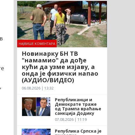
а
в
НАЈВИШЕ КОМЕНТАРА
Новинарку БН ТВ
"намамио" да дође
кући да узме изјаву, а
те
онда је физички напао
(АУДИО/ВИДЕО)
06.08.2026 | 13:32
"
Републиканци и
Демократе траже
од Трампа враћање
санкција Додику
07.08.2026 | 11:19
Република Српска је