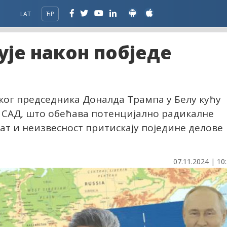
LAT
ЋР
ује након побједе
ог председника Доналда Трампа у Белу кућу
САД, што обећава потенцијално радикалне
т и неизвесност притискају поједине делове
07.11.2024 | 10