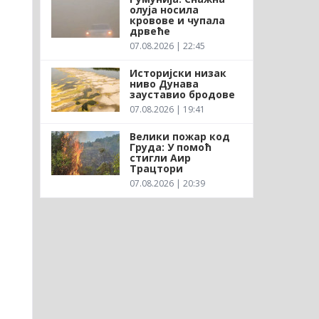
олуја носила
кровове и чупала
дрвеће
07.08.2026 | 22:45
Историјски низак
ниво Дунава
зауставио бродове
07.08.2026 | 19:41
Велики пожар код
Груда: У помоћ
стигли Аир
Трацтори
07.08.2026 | 20:39