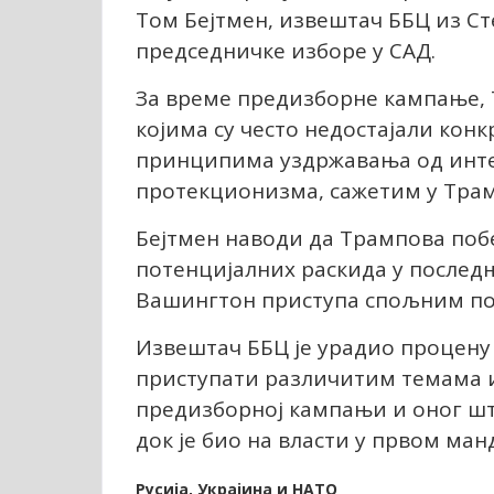
Том Бејтмен, извештач ББЦ из Ст
председничке изборе у САД.
За време предизборне кампање, 
којима су често недостајали конк
принципима уздржавања од инт
протекционизма, сажетим у Трам
Бејтмен наводи да Трампова побе
потенцијалних раскида у послед
Вашингтон приступа спољним пос
Извештач ББЦ је урадио процену
приступати различитим темама и
предизборној кампањи и оног шт
док је био на власти у првом ман
Русија, Украјина и НАТО