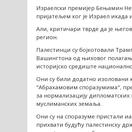
Израелски премијер Бењамин Не
пријатељем ког је Израел икада и
Али, критичари тврде да је њего
регион.
Палестинци су бојкотовали Трам
Вашингтона од њиховог полагања
историјско средиште национално
Они су били додатно изоловани 
"Абрахамовим споразумима", пре
за нормализацију дипломатских 
муслиманских земаља.
Они су на споразуме пристали и
прихвати будућу палестинску држ