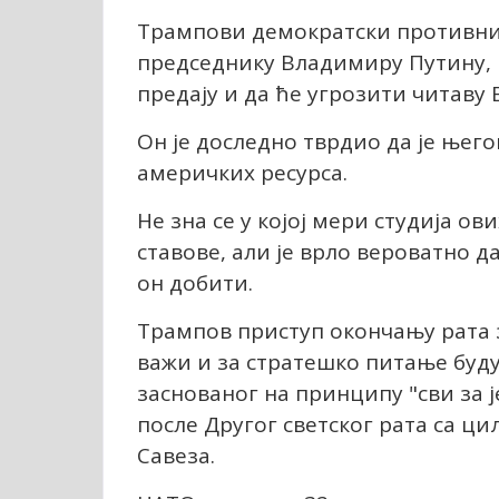
Трампови демократски противниц
председнику Владимиру Путину, к
предају и да ће угрозити читаву 
Он је доследно тврдио да је њего
америчких ресурса.
Не зна се у којој мери студија о
ставове, али је врло вероватно д
он добити.
Трампов приступ окончању рата 
важи и за стратешко питање буду
заснованог на принципу "сви за ј
после Другог светског рата са ц
Савеза.