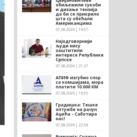
Цвијановићеве
обиљежили сукоби
и дизање тензија
да би се прикрило
шта су обећали
Американцима
07.08.2026 | 19:57
Најодговорнији
људи нису
заштитили
интересе Републике
Српске
07.08.2026 | 21:27
АПИФ изгубио спор
са комшијама, мора
платити 10.000 КМ
07.08.2026 | 19:55
Градишка: Тешке
оптужбе на рачун
Аџића - Саботира
нас!
07.08.2026 | 22:56
Румунија: Снажна