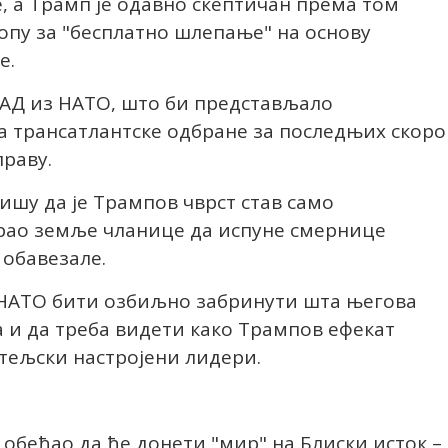
, а Трамп је одавно скептичан према том
ропу за "бесплатно шлепање" на основу
е.
САД из НАТО, што би представљало
а трансатлантске одбране за последњих скоро
праву.
ишу да је Трампов чврст став само
ерао земље чланице да испуне смернице
 обавезале.
и НАТО бити озбиљно забринути шта његова
а и да треба видети како Трампов ефекат
тељски настројени лидери.
е обећао да ће донети "мир" на Блиски исток –