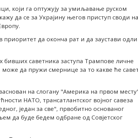
и, који га оптужују за умиљавање руском
ажу да се за Украјину његов приступ своди н
Европу.
в приоритет да оконча рат и да заустави одли
вих бивших саветника заступа Трампове личне
а може да пружи смернице за то какве ће саве
заснован на слогану "Америка на првом месту
ћности НАТО, трансатлантског војног савеза
едног, један за све", првобитно основаног
иљем да буде бедем одбране од Совјетског