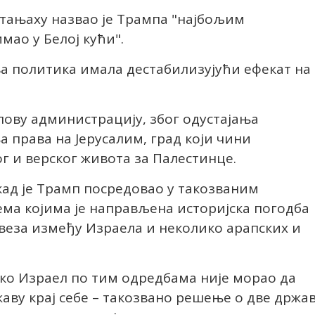
тањаху назвао је Трампа "најбољим
мао у Белој кући".
ва политика имала дестабилизујући ефекат на
пову администрацију, због одустајања
 права на Јерусалим, град који чини
г и верског живота за Палестинце.
кад је Трамп посредовао у такозваним
ма којима је направљена историјска погодба
веза између Израела и неколико арапских и
ако Израел по тим одредбама није морао да
аву крај себе – такозвано решење о две држа