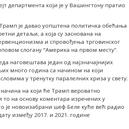
ејт департмента који је у Вашингтону пратио
Трамп је давао уопштена политичка обећања
ретни детаљи, а која су заснована на
ервенционизма и спровођења трговинског
повом слогану "Америка на првом месту“.
да наговештава један од најзначајнијих
њих много година са начином на који
ловима у тренутку паралелних криза у свету.
 начина на који ће Трамп вероватно
 то на основу коментара изречених у
о је новоизабрани шеф Беле куће већ радио
дату између 2017. и 2021. године