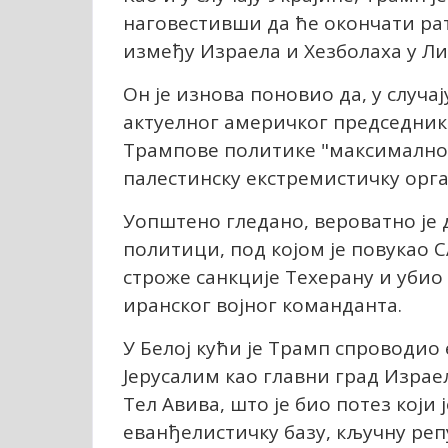
наговестивши да ће окончати рат
између Израела и Хезболаха у Либ
Он је изнова поновио да, у случај
актуелног америчког председника
Трампове политике "максималног
палестинску екстремистичку орга
Уопштено гледано, вероватно је 
политици, под којом је повукао 
строже санкције Техерану и убио
иранског војног команданта.
У Белој кући је Трамп спроводи
Јерусалим као главни град Изра
Тел Авива, што је био потез који
еванђелистичку базу, кључну репу