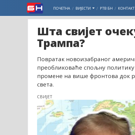
ПОЧЕТНА
ВИЈЕСТИ
РТВ БН
КОНТАКТ
Шта свијет очек
Трампа?
Повратак новоизабраног америчк
преобликоваће спољну политику 
промене на више фронтова док ра
света.
СВИЈЕТ