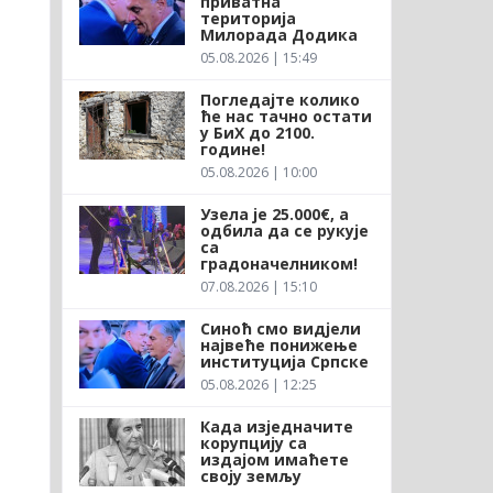
приватна
територија
Милорада Додика
05.08.2026 | 15:49
Погледајте колико
ће нас тачно остати
у БиХ до 2100.
године!
05.08.2026 | 10:00
Узела је 25.000€, а
одбила да се рукује
са
градоначелником!
07.08.2026 | 15:10
Синоћ смо видјели
највеће понижење
институција Српске
05.08.2026 | 12:25
Када изједначите
корупцију са
издајом имаћете
своју земљу