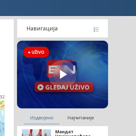
Навигација
● UŽIVO
:32
Издвојено
Најчитаније
Мандат