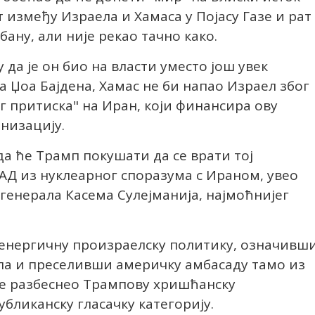
 између Израела и Хамаса у Појасу Газе и рат
ану, али није рекао тачно како.
у да је он био на власти уместо још увек
 Џоа Бајдена, Хамас не би напао Израел због
 притиска" на Иран, који финансира ову
низацију.
да ће Трамп покушати да се врати тој
САД из нуклеарног споразума с Ираном, увео
 генерала Касема Сулејманија, најмоћнијег
о енергичну произраелску политику, означивш
ела и преселивши америчку амбасаду тамо из
 је разбеснео Трампову хришћанску
бликанску гласачку категорију.