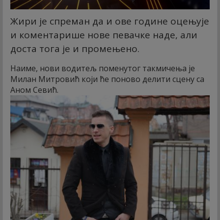
Жири је спреман да и ове године оцењује
и коментарише нове певачке наде, али
доста тога је и промењено.
Наиме, нови водитељ поменутог такмичења је
Милан Митровић који ће поново делити сцену са
Аном Севић.