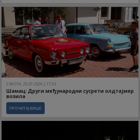
СУБОТА, 25.07.2026 | 17:53
Шамац: Други међународни сусрети олдтајмер
возила
ПРОЧИТАЈ ВИШЕ