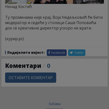
Ненад Костић
Ту променама није крај, Воја Недељковић ће бити
модератор и седеће у столици Саше Поповића
док се креативни директор ускоро не врати.
(курир.рс)
Подијелите вијест:
Facebook
Twitter
Коментари
/
0
ОСТАВИТЕ КОМЕНТАР
Забава