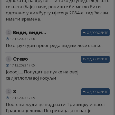
адвоката, па другог.....и тако до унедоглед. Што
се њега (Баје) тиче, рочиште би могло бити
одржано у лимбургу мјесецу 2084-е, тад ће сви
имати времена.
Види, види...
ОДГОВОРИТЕ
17.12.2023 17:00
По структури првог реда видим лосе стање.
Стево
ОДГОВОРИТЕ
17.12.2023 17:05
Јоооој.... Попуцат це пулке на овој
свијетлоплавој косуљи
З
ОДГОВОРИТЕ
17.12.2023 17:09
Постени људи це подрзати Тривицку и насег
Градонацелника Петривица ,ако нас је