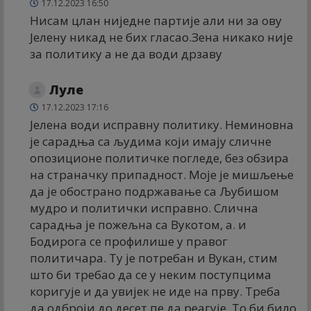
17.12.2023 16:50
Нисам цлан ниједне партије али ни за ову
Јелену никад не бих гласао.Зена никако није
за политику а не да води дрзаву
Луле
17.12.2023 17:16
Јелена води исправну политику. Неминовна
је сарадња са људима који имају сличне
опозиционе политичке погледе, без обзира
на страначку припадност. Моје је мишљење
да је обострано подржавање са Љубишом
мудро и политички исправно. Слична
сарадња је пожељна са Вукотом, а. и
Бодирога се профилише у правог
политичара. Ту је потребан и Вукан, стим
што би требао да се у неким поступцима
коригује и да увијек не иде на прву. Треба
да одброји до десет пе да реагује. То би било