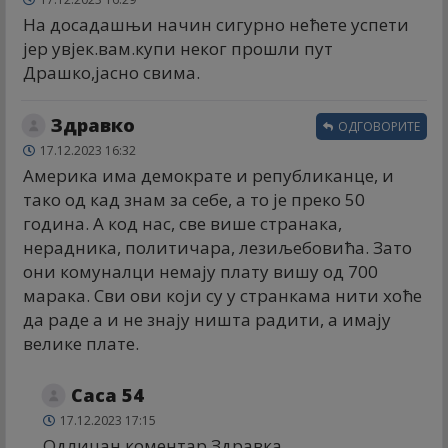
На досадашњи начин сигурно нећете успети
јер увјек.вам.купи неког прошли пут
Драшко,јасно свима.
Здравко
ОДГОВОРИТЕ
17.12.2023 16:32
Америка има демократе и републиканце, и
тако од кад знам за себе, а то је преко 50
година. А код нас, све више странака,
нерадника, политичара, лезиљебовића. Зато
они комуналци немају плату вишу од 700
марака. Сви ови који су у странкама нити хоће
да раде а и не знају ништа радити, а имају
велике плате.
Саса 54
17.12.2023 17:15
Одлицан коментар Здравка.