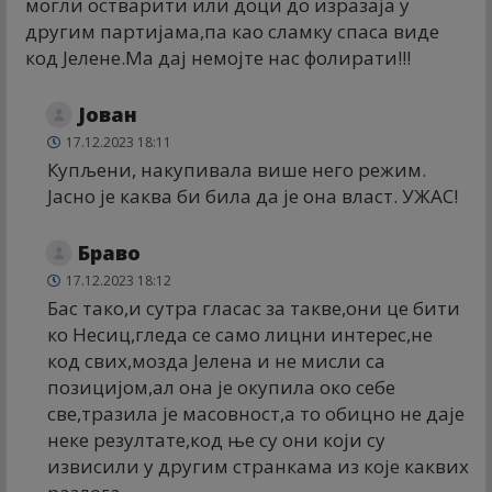
могли остварити или доци до изразаја у
другим партијама,па као сламку спаса виде
код Јелене.Ма дај немојте нас фолирати!!!
Јован
17.12.2023 18:11
Купљени, накупивала више него режим.
Јасно је каква би била да је она власт. УЖАС!
Браво
17.12.2023 18:12
Бас тако,и сутра гласас за такве,они це бити
ко Несиц,гледа се само лицни интерес,не
код свих,мозда Јелена и не мисли са
позицијом,ал она је окупила око себе
све,тразила је масовност,а то обицно не даје
неке резултате,код ње су они који су
извисили у другим странкама из које каквих