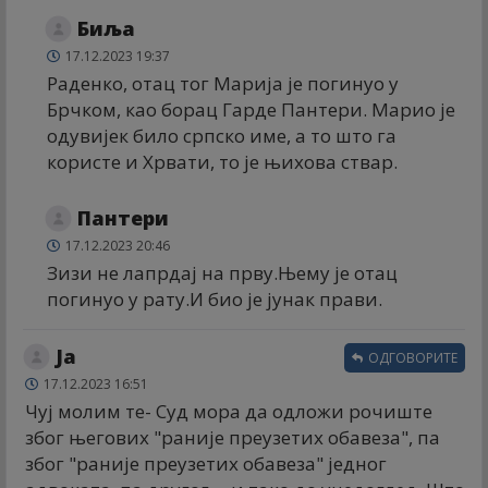
Биља
17.12.2023 19:37
Раденко, отац тог Марија је погинуо у
Брчком, као борац Гарде Пантери. Марио је
одувијек било српско име, а то што га
користе и Хрвати, то је њихова ствар.
Пантери
17.12.2023 20:46
Зизи не лапрдај на прву.Њему је отац
погинуо у рату.И био је јунак прави.
Ја
ОДГОВОРИТЕ
17.12.2023 16:51
Чуј молим те- Суд мора да одложи рочиште
због његових "раније преузетих обавеза", па
због "раније преузетих обавеза" једног