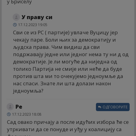
у Бриселу
У праву си
17.12.2023 19:05
Сви се из РС ( партије) увлаче Вуцицу јер
чекају паре. Боли њих за демократију и
људска права. Чим видиш да сви
подржавају једне или једног нема ту ни д од
демократије. Је ли могуће да ниједна од
толико Партија не смије или неће да буде
против шта ми то очекујемо једноумље да
нас спаси. Знате ли шта долази након
једноумља?
Ре
ОДГОВОРИТЕ
17.12.2023 18:08
Сад овако причају а после идућих избора ће се
утркивати да се понуде и уђу у коалицију са