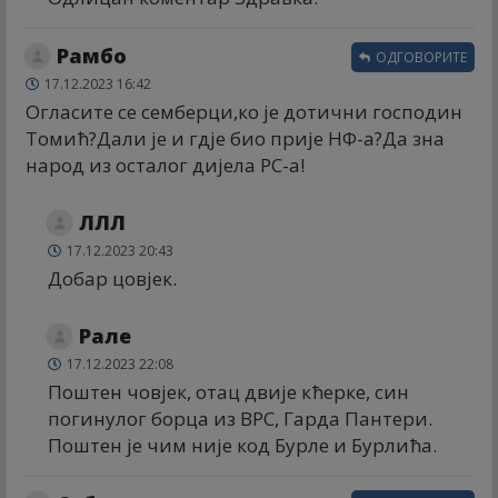
Рамбо
ОДГОВОРИТЕ
17.12.2023 16:42
Огласите се семберци,ко је дотични господин
Томић?Дали је и гдје био прије НФ-а?Да зна
народ из осталог дијела РС-а!
ЛЛЛ
17.12.2023 20:43
Добар цовјек.
Рале
17.12.2023 22:08
Поштен човјек, отац двије кћерке, син
погинулог борца из ВРС, Гарда Пантери.
Поштен је чим није код Бурле и Бурлића.