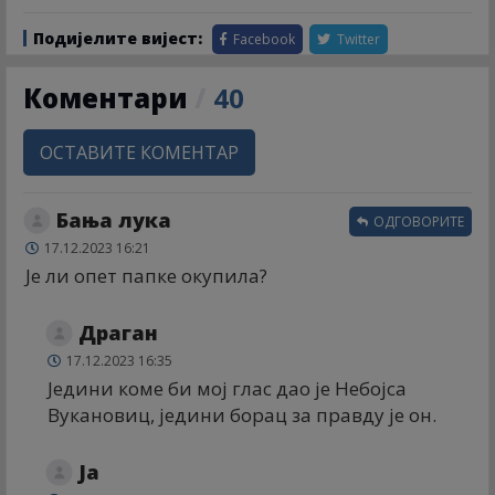
Подијелите вијест:
Facebook
Twitter
Коментари
/
40
ОСТАВИТЕ КОМЕНТАР
Бања лука
ОДГОВОРИТЕ
17.12.2023 16:21
Је ли опет папке окупила?
Драган
17.12.2023 16:35
Једини коме би мој глас дао је Небојса
Вукановиц, једини борац за правду је он.
Ја