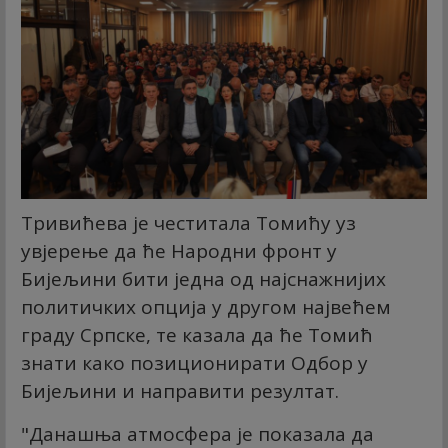
Тривићева је честитала Томићу уз
увјерење да ће Народни фронт у
Бијељини бити једна од најснажнијих
политичких опција у другом највећем
граду Српске, те казала да ће Томић
знати како позиционирати Одбор у
Бијељини и направити резултат.
"Данашња атмосфера је показала да