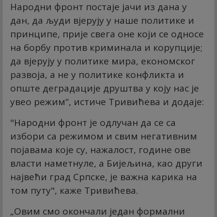
Народни фронт постаје јачи из дана у
дан, да људи вјерују у наше политике и
принципе, прије свега оне који се односе
на борбу против криминала и корупције;
да вјерују у политике мира, економског
развоја, а не у политике конфликта и
опште деградације друштва у коју нас је
увео режим“, истиче Тривићева и додаје:
"Народни фронт је одлучан да се са
избори са режимом и свим негативним
појавама које су, нажалост, године ове
власти наметнуле, а Бијељина, као други
највећи град Српске, је важна карика на
том путу", каже Тривићева.
„Овим смо окончали један формални