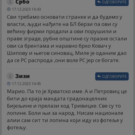
Србо
ОДГОВОРИТЕ
17.12.2023 16:43
Сви требамо основати странке и да будемо у
власти, људи нађите на БЛ берзи па ови су
већину фирми продали а ови порушили и
праве зграде, рубне општине су празне остали
ови са брентама и наравно брко Ковач у
Шипову и његов синовац, Миле је оданим дао
да се РС распрода ,они воле РС јер се богате.
Зизи
ОДГОВОРИТЕ
17.12.2023 16:45
Марио. Па то је Хрватско име. А и Петровиц це
бити до краја мандата градонацелник
Бијељине и прелази код Тривицке. Све су то
лопине. Боли њи за народ. Нисам национале
алии сам сит ти лопина који иду из фотеље у
фотељу.