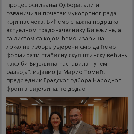
процес оснивања Одбора, али и
озваничили почетак мукотрпног рада
који нас чека. Бићемо снажна подршка
актуелном градоначелнику Бијељине, а
са листом са којом ћемо изаћи на
локалне изборе увјерени смо да ћемо
формирати стабилну скупштинску већину
како би Бијељина наставила путем
развоја“, изјавио је Марио Томић,
предсједник Градског одбора Народног
фронта Бијељина, те додао: