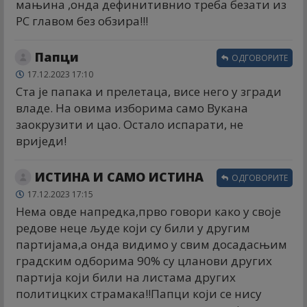
мањина ,онда дефинитивнио треба безати из
РС главом без обзира!!!
Папци
ОДГОВОРИТЕ
17.12.2023 17:10
Ста је папака и прелетаца, висе него у згради
владе. На овима изборима само Вукана
заокрузити и цао. Остало испарати, не
вриједи!
ИСТИНА И САМО ИСТИНА
ОДГОВОРИТЕ
17.12.2023 17:15
Нема овде напредка,прво говори како у своје
редове неце људе који су били у другим
партијама,а онда видимо у свим досадасњим
градским одборима 90% су цланови других
партија који били на листама других
политицких страмака!!Папци који се нису