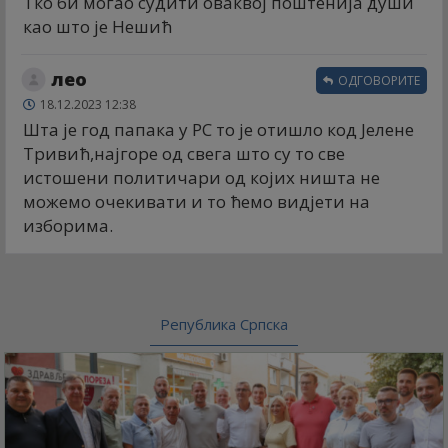
Тко би могао судити оваквој поштенија души
као што је Нешић
лео
ОДГОВОРИТЕ
18.12.2023 12:38
Шта је год папака у РС то је отишло код Јелене
Тривић,најгоре од свега што су то све
истошени политичари од којих ништа не
можемо очекивати и то ћемо видјети на
изборима.
Република Српска