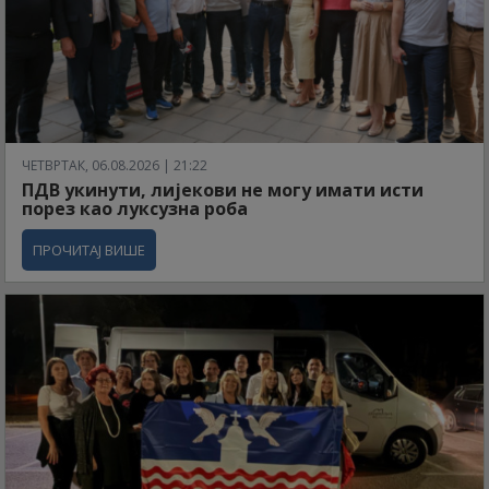
ЧЕТВРТАК, 06.08.2026 | 21:22
ПДВ укинути, лијекови не могу имати исти
порез као луксузна роба
ПРОЧИТАЈ ВИШЕ