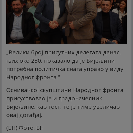
„Велики број присутних делегата данас,
њих око 230, показало да је Бијељини
потребна политичка снага управо у виду
Народног фронта.“
Оснивачкој скупштини Народног фронта
присуствовао је и градоначелник
Бијељине, као гост, те је тиме увеличао
овај догађај.
(БН) Фото: БН