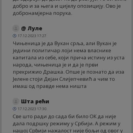
добро и за њега и цијелу опозицију. Ово је
добронамјерна порука.
@ Луле
17.12.2023 17:27
Чињеница је да Вукан срља, али Вукан је
једини политичар лоји нема власнике
капитала из себе, који прича истину из уста
народа, чињеница је и да је први
прекрижио Драшка. Опше је познато да иза
Јелене стоји Дејан Слијепчевић а чим то
имаш од правде нема ништа
Шта рећи
17.12.2023 17:30
Све што ради до сада би било ОК да није
дала подршку режиму у Србији. А режим у
нашој Срɓији нажалост није бољи од овог у