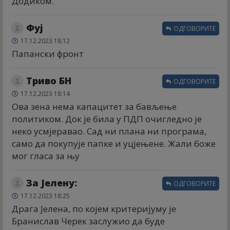
Додиком.
Фуј
ОДГОВОРИТЕ
17.12.2023 18:12
Папански фронт
Триво БН
ОДГОВОРИТЕ
17.12.2023 18:14
Ова зена нема капацитет за бављење
политиком. Док је била у ПДП очигледно је
неко усмјеравао. Сад ни плана ни програма,
само да покупује папке и уцјењене. Жали боже
мог гласа за њу
За Јелену:
ОДГОВОРИТЕ
17.12.2023 18:25
Драга Јелена, по којем критеријуму је
Бранислав Черек заслужио да буде