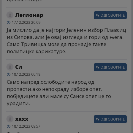
Легионар
ОДГОВОРИТЕ
17.12.2023 20:09
Ја мислио да је најгори Јеленин избор Плавсиц
из Сипова, али је овај изгледа и гори од њега.
Само Тривицка мозе да пронадје такве
политицке карикатуре.
Сл
ОДГОВОРИТЕ
18.12.2023 00:18
Само напред.ослободите народ од
пропасти.ако непокраду изборе опет.
побједицете али мале су Сансе опет це то
урадити.
xxxx
ОДГОВОРИТЕ
18.12.2023 09:57