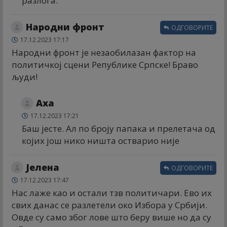
разлога.
Народни фронт
ОДГОВОРИТЕ
17.12.2023 17:17
Народни фронт је незаобилазан фактор на
политичкој сцени Републике Српске! Браво
људи!
Аха
17.12.2023 17:21
Баш јесте. Ал по броју папака и прелетача од
којих још нико ништа остварио није
Јелена
ОДГОВОРИТЕ
17.12.2023 17:47
Нас лаже као и остали тзв политичари. Ево их
свих данас се разлетели око Избора у Србији.
Овде су само због лове што беру више но да су