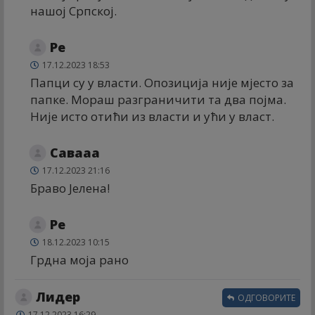
нашој Српској.
Ре
17.12.2023 18:53
Папци су у власти. Опозиција није мјесто за
папке. Мораш разграничити та два појма.
Није исто отићи из власти и ући у власт.
Савааа
17.12.2023 21:16
Браво Јелена!
Ре
18.12.2023 10:15
Грдна моја рано
Лидер
ОДГОВОРИТЕ
17.12.2023 16:29