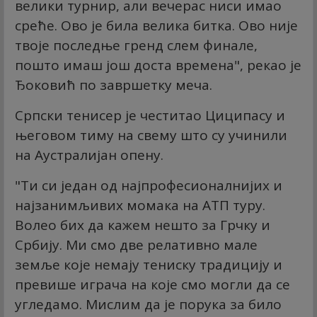
велики турнир, али вечерас ниси имао
среће. Ово је била велика битка. Ово није
твоје последње гренд слем финале,
пошто имаш још доста времена", рекао је
Ђоковић по завршетку меча.
Српски тенисер је честитао Циципасу и
његовом тиму на свему што су учинили
на Аустралијан опену.
"Ти си један од најпрофесионалнијих и
најзанимљивих момака на АТП туру.
Волео бих да кажем нешто за Грчку и
Србију. Ми смо две релативно мале
земље које немају тениску традицију и
превише играча на које смо могли да се
угледамо. Мислим да је порука за било