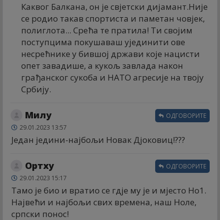
Каквог Балкана, он је свјетски дијамант.Није
се родио такав спортиста и паметан човјек,
полиглота... Срећа те пратила! Ти својим
поступцима покушаваш ујединити ове
несрећнике у бившој држави које нацисти
опет завадише, а кукољ завлада након
грађанског сукоба и НАТО агресије на твоју
Србију.
Милy
ОДГОВОРИТЕ
29.01.2023 13:57
Један једини-најбољи Новак Дјоковиц!???
Ортхy
ОДГОВОРИТЕ
29.01.2023 15:17
Тамо је био и вратио се гдје му је и мјесто Но1.
Највећи и најбољи свих времена, наш Ноле,
српски понос!