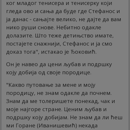
ког младог тенисера и тенисерку који
гледа ово и сања да буде где Стефанос и
ја данас - сањајте велико, не дајте да вам
нико руши снове. Небитно одакле
долазите. Што теже детињство имате,
постајете снажнији, Стефанос и ја смо
доказ тога", истакао је Ђоковић.
Он је навео да цени љубав и подршку
коју добија од своје породице.
"Какво путовање за мене и моју
породицу, не знам одакле да почнем.
Знам да ме толеришете понекад, чак и
моје најгоре стране. Ценим љубав и
подршку коју добијам. Не знам да ли ћеш
ми Горане (Иванишевић) некада