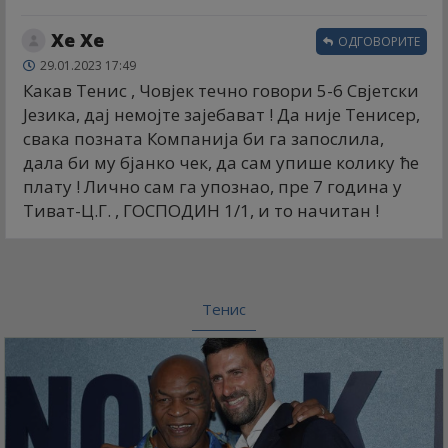
Хе Хе
ОДГОВОРИТЕ
29.01.2023 17:49
Какав Тенис , Човјек течно говори 5-6 Свјетски
Језика, дај немојте зајебават ! Да није Тенисер,
свака позната Компанија би га запослила,
дала би му бјанко чек, да сам упише колику ће
плату ! Лично сам га упознао, пре 7 година у
Тиват-Ц.Г. , ГОСПОДИН 1/1, и то начитан !
Тенис