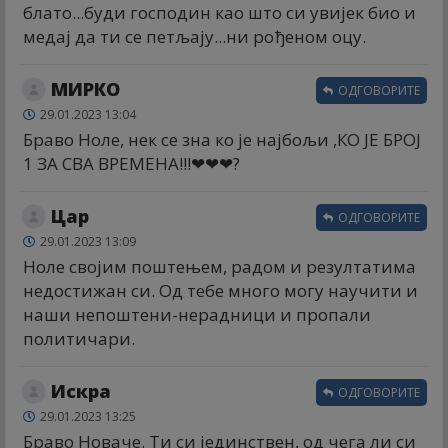
блато...буди господин као што си увијек био и
медај да ти се петљају...ни рођеном оцу.
МИРКО
ОДГОВОРИТЕ
29.01.2023 13:04
Браво Ноле, нек се зна ко је најбољи ,КО ЈЕ БРОЈ
1 ЗА СВА ВРЕМЕНА!!!❤❤❤?
Цар
ОДГОВОРИТЕ
29.01.2023 13:09
Ноле својим поштењем, радом и резултатима
недостижан си. Од тебе много могу научити и
наши непоштени-нерадници и пропали
политичари.
Искра
ОДГОВОРИТЕ
29.01.2023 13:25
Браво Новаче. Ти си јединствен, од чега ли си