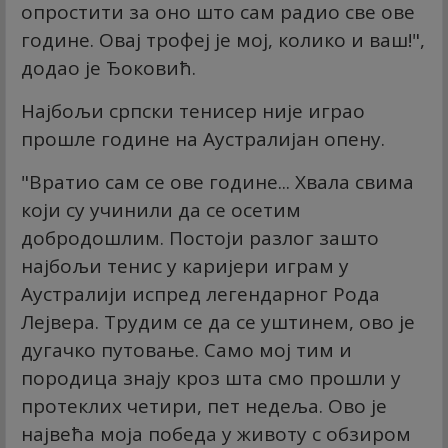
опростити за оно што сам радио све ове
године. Овај трофеј је мој, колико и ваш!",
додао је Ђоковић.
Најбољи српски тенисер није играо
прошле године на Аустралијан опену.
"Вратио сам се ове године... Хвала свима
који су учинили да се осетим
добродошлим. Постоји разлог зашто
најбољи тенис у каријери играм у
Аустралији испред легендарног Рода
Лејвера. Трудим се да се уштинем, ово је
дугачко путовање. Само мој тим и
породица знају кроз шта смо прошли у
протеклих четири, пет недеља. Ово је
највећа моја победа у животу с обзиром