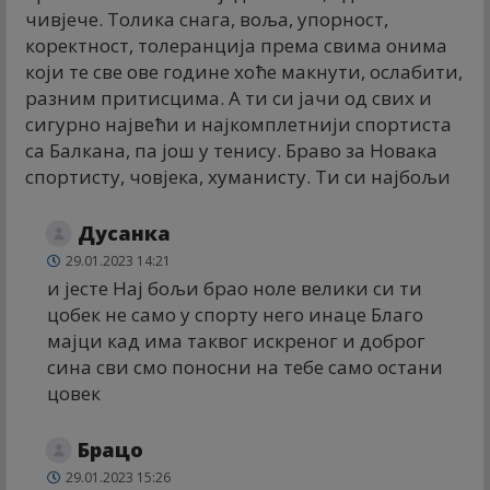
чивјече. Толика снага, воља, упорност,
коректност, толеранција према свима онима
који те све ове године хоће макнути, ослабити,
разним притисцима. А ти си јачи од свих и
сигурно највећи и најкомплетнији спортиста
са Балкана, па још у тенису. Браво за Новака
спортисту, човјека, хуманисту. Ти си најбољи
Дусанка
29.01.2023 14:21
и јесте Нај бољи брао ноле велики си ти
цобек не само у спорту него инаце Благо
мајци кад има таквог искреног и доброг
сина сви смо поносни на тебе само остани
цовек
Брацо
29.01.2023 15:26