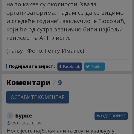
на то какве су околности. Хвала
организаторима, надам се да се видимо
и следеће године", закључио је Ђоковић,
који ће од сутра званично бити најбољи
тенисер на АТП листи.
(Тањуг Фото: Геттy Имагес)
Подијелите вијест:
Facebook
Twitter
Коментари
/
9
ОСТАВИТЕ КОМЕНТАР
Бурке
ОДГОВОРИТЕ
29.01.2023 13:04
Ноле јесте најбољи али га други уваљују у