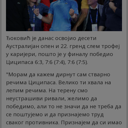
Ђоковић је данас освојио десети
Аустралијан опен и 22. гренд слем трофеј
у каријери, пошто је у финалу победио
Циципаса 6:3, 7:6 (7:4), 7:6 (7:5).
"Морам да кажем дирнут сам стварно
речима Циципаса. Велико ти хвала на
лепим речима. На терену смо
неустрашиви ривали, желимо да
победимо, али то не значи да не треба да
се поштујемо и да признајемо труд
сваког противника. Признајем да си имао