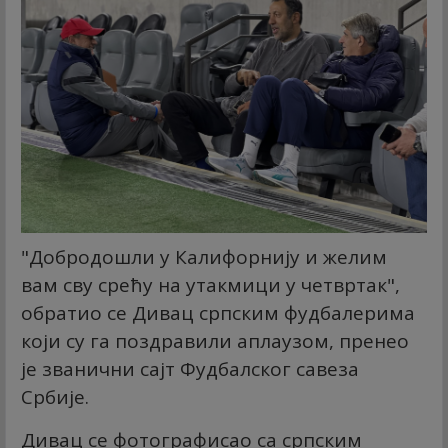
"Добродошли у Калифорнију и желим
вам сву срећу на утакмици у четвртак",
обратио се Дивац српским фудбалерима
који су га поздравили аплаузом, пренео
је званични сајт Фудбалског савеза
Србије.
Дивац се фотографисао са српским