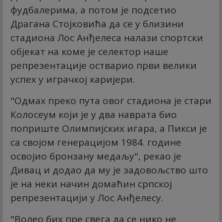
фудбалерима, а потом је подсетио
Драгана Стојковића да се у близини
стадиона Лос Анђелеса налази спортски
објекат на коме је селектор наше
репрезентације остварио први велики
успех у играчкој каријери.
"Одмах преко пута овог стадиона је стари
Колосеум који је у два наврата био
поприште Олимпијских игара, а Пикси је
са својом генерацијом 1984. године
освојио бронзану медаљу", рекао је
Дивац и додао да му је задовољство што
је на неки начин домаћин српској
репрезентацији у Лос Анђелесу.
"Волео бих пре свега да се нико не