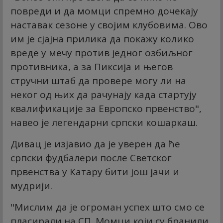
повреди и да момци спремно дочекају
наставак сезоне у својим клубовима. Ово
им је сјајна прилика да покажу колико
вреде у мечу против једног озбиљног
противника, а за Пиксија и његов
стручни штаб да провере могу ли на
неког од њих да рачунају када стартују
квалификације за Европско првенство",
навео је легендарни српски кошаркаш.
Дивац је изјавио да је уверен да ће
српски фудбалери после Светског
првенства у Катару бити још јачи и
мудрији.
"Мислим да је огроман успех што смо се
пласирали на СП. Момци који су бранили