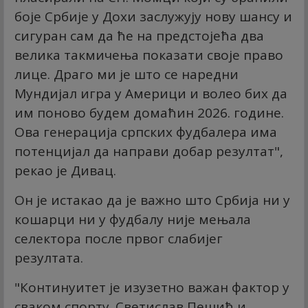
боје Србије у Дохи заслужују нову шансу и
сигуран сам да ће на предстојећа два
велика такмичења показати своје право
лице. Драго ми је што се наредни
Мундијал игра у Америци и волео бих да
им поново будем домаћин 2026. године.
Ова генерација српских фудбалера има
потенцијал да направи добар резултат",
рекао је Дивац.
Он је истакао да је важно што Србија ни у
кошарци ни у фудбалу није мењала
селектора после првог слабијег
резултата.
"Континуитет је изузетно важан фактор у
сваком спорту. Светислав Пешић и