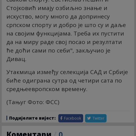
Стојковић имају озбиљно знање и
искуство, могу много да допринесу
српском спорту и добро је што су и даље
на својим функцијама. Треба их пустити
да на миру раде свој посао и резултати
ће доћи сами по себи", закључио је
Дивац.
Утакмица између селекција САД и Србије
биће одиграна сутра од четири сата по
средњеевропском времену.
(Тањуг Фото: ФСС)
Подијелите вијест:
Facebook
Twitter
Коментари
/
0