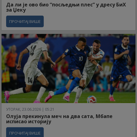
Да ли је ово био “посљедњи плес” у дресу БиХ
за Џеку
ПРОЧИТАЈ ВИШЕ
УТОРАК, 23.06.2026 | 05:21
Олуја прекинула меч на два сата, Мбапе
исписао историју
ПРОЧИТАЈ ВИШЕ