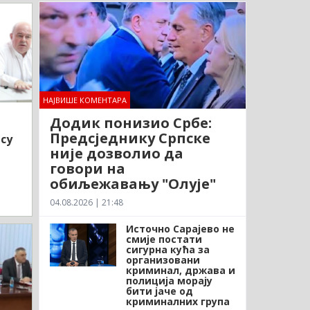
НАЈВИШЕ КОМЕНТАРА
Додик понизио Србе:
Предсједнику Српске
су
није дозволио да
говори на
обиљежавању "Олује"
04.08.2026 | 21:48
Источно Сарајево не
смије постати
сигурна кућа за
организовани
криминал, држава и
полиција морају
бити јаче од
криминалних група