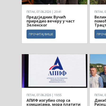
ПЕТАК, 07.08.2026 | 20:41
ПЕТАК, 0
Предсједник Вучић
Велик
приредио вечеру у част
помоћ
Зеленског
Трац
ПРОЧИТАЈ ВИШЕ
ПРОЧ
ПЕТАК, 07.08.2026 | 19:55
ПЕТАК, 0
АПИФ изгубио спор са
Дакић
комшијама, мора платити
Ријеш