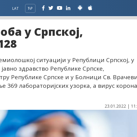
LAT
ЋР
оба у Српској,
128
миолошкој ситуацији у Републици Српској, у
 јавно здравство Републике Српске,
ру Републике Српске и у Болници Св. Врачев
е 369 лабораторијских узорка, а вирус корон
23.01.2022 | 11