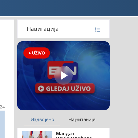
Навигација
● UŽIVO
и
а
:24
Издвојено
Најчитаније
Мандат