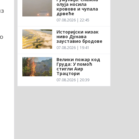
олуја носила
кровове и чупала
из
дрвеће
и
07.08.2026 | 22:45
Историјски низак
но
ниво Дунава
зауставио бродове
07.08.2026 | 19:41
Велики пожар код
Груда: У помоћ
стигли Аир
Трацтори
07.08.2026 | 20:39