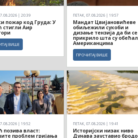
7.08.2026 | 20:39
ПЕТАК, 07.08.2026 | 19:57
и пожар код Груда: У
Мандат Цвијановићеве
 стигли Аир
обиљежили сукоби и
тори
дизање тензија да би се
прикрило шта су обећа
Американцима
ИТАЈ ВИШЕ
ПРОЧИТАЈ ВИШЕ
7.08.2026 | 19:52
ПЕТАК, 07.08.2026 | 19:41
 позива власт:
Историјски низак ниво
ите проблем гријања
Дунава зауставио брод