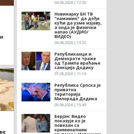
04.08.2026 | 12:30
Новинарку БН ТВ
"намамио" да дође
кући да узме изјаву,
а онда је физички
напао (АУДИО/
ВИДЕО)
ли
06.08.2026 | 13:32
Републиканци и
Демократе траже
од Трампа враћање
санкција Додику
07.08.2026 | 11:19
Република Српска је
приватна
територија
Милорада Додика
05.08.2026 | 15:49
Берјан: Видео
показује ко је
повезан са
криминалним
ове