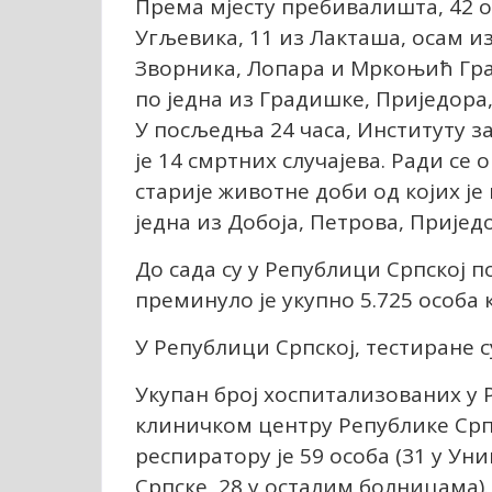
Према мјесту пребивалишта, 42 ос
Угљевика, 11 из Лакташа, осам и
Зворника, Лопара и Мркоњић Град
по једна из Градишке, Приједора,
У посљедња 24 часа, Институту з
је 14 смртних случајева. Ради се
старије животне доби од којих је
једна из Добоја, Петрова, Пријед
До сада су у Републици Српској п
преминуло је укупно 5.725 особа к
У Републици Српској, тестиране с
Укупан број хоспитализованих у 
клиничком центру Републике Српс
респиратору је 59 особа (31 у У
Српске, 28 у осталим болницама).