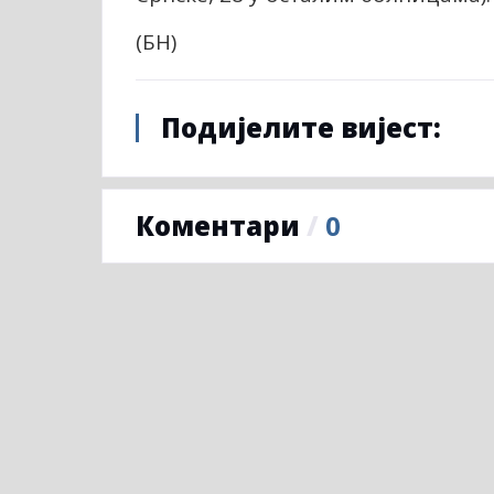
(БН)
Подијелите вијест:
Коментари
/
0