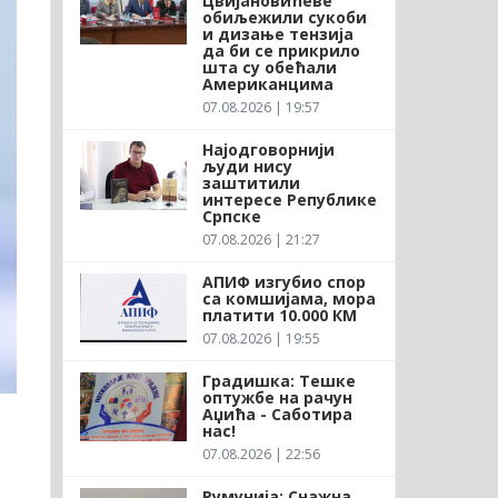
Цвијановићеве
обиљежили сукоби
и дизање тензија
да би се прикрило
шта су обећали
Американцима
07.08.2026 | 19:57
Најодговорнији
људи нису
заштитили
интересе Републике
Српске
07.08.2026 | 21:27
АПИФ изгубио спор
са комшијама, мора
платити 10.000 КМ
07.08.2026 | 19:55
Градишка: Тешке
оптужбе на рачун
Аџића - Саботира
нас!
07.08.2026 | 22:56
Румунија: Снажна