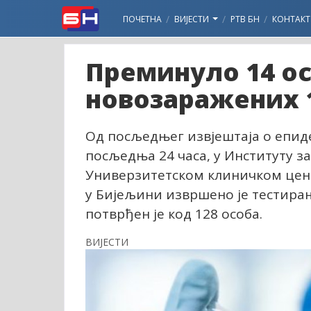
ПОЧЕТНА
ВИЈЕСТИ
РТВ БН
КОНТАКТ
Преминуло 14 ос
новозаражених 
Од посљедњег извјештаја о епиде
посљедња 24 часа, у Институту за
Универзитетском клиничком цент
у Бијељини извршено је тестирањ
потврђен је код 128 особа.
ВИЈЕСТИ