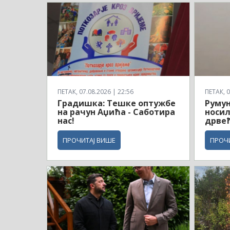
ПЕТАК, 07.08.2026 | 22:56
ПЕТАК, 0
Градишка: Тешке оптужбе
Румун
на рачун Аџића - Саботира
носил
нас!
дрве
ПРОЧИТАЈ ВИШЕ
ПРОЧ