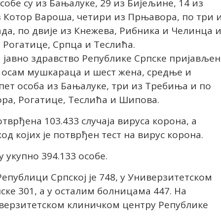
обе су из Бањалуке, 29 из Бијељине, 14 из
з Котор Вароша, четири из Прњавора, по три 
а, по двије из Кнежева, Рибника и Челинца 
 Рогатице, Српца и Теслића.
а јавно здравство Републике Српске пријавље
 о осам мушкараца и шест жена, средње и
 пет особа из Бањалуке, три из Требиња и по
ора, Рогатице, Теслића и Шипова.
отврђена 103.433 случаја вируса корона, а
од којих је потврђен тест на вирус корона.
у укупно 394.133 особе.
Републици Српској је 748, у Универзитетском
ке 301, а у осталим болницама 447. На
ниверзитетском клиничком центру Републике