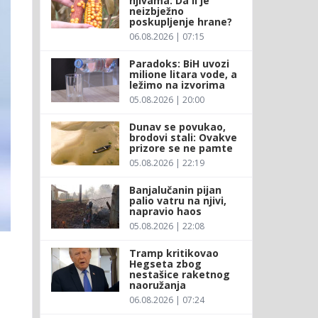
njivama: Da li je
neizbježno
poskupljenje hrane?
06.08.2026 | 07:15
Paradoks: BiH uvozi
milione litara vode, a
ležimo na izvorima
05.08.2026 | 20:00
Dunav se povukao,
brodovi stali: Ovakve
prizore se ne pamte
05.08.2026 | 22:19
Banjalučanin pijan
palio vatru na njivi,
napravio haos
05.08.2026 | 22:08
Tramp kritikovao
Hegseta zbog
nestašice raketnog
naoružanja
06.08.2026 | 07:24