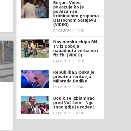
Berjan: Video
pokazuje ko je
povezan sa
kriminalnim grupama
u Istočnom Sarajevu
(VIDEO)
04.08.2026 | 14:40
Novinarska ekipa BN
TV iz Doboja
napadnuta verbalno i
fizički (VIDEO)
04.08.2026 | 13:18
Republika Srpska je
privatna teritorija
Milorada Dodika
05.08.2026 | 15:49
Dodik se izblamirao
pred Vučićem - Nije
znao gdje je rođen?!
03.08.2026 | 20:30