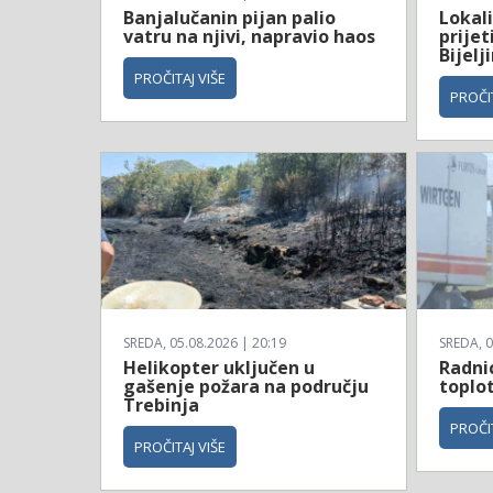
Banjalučanin pijan palio
Lokali
vatru na njivi, napravio haos
prijet
Bijelji
PROČITAJ VIŠE
PROČIT
SREDA, 05.08.2026 | 20:19
SREDA, 0
Helikopter uključen u
Radni
gašenje požara na području
toplo
Trebinja
PROČIT
PROČITAJ VIŠE