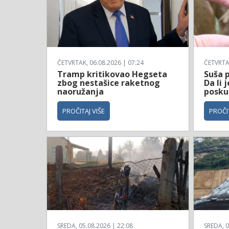
ČETVRTAK, 06.08.2026 | 07:24
ČETVRTAK
Tramp kritikovao Hegseta
Suša p
zbog nestašice raketnog
Da li 
naoružanja
posku
PROČITAJ VIŠE
PROČIT
SREDA, 05.08.2026 | 22:08
SREDA, 0