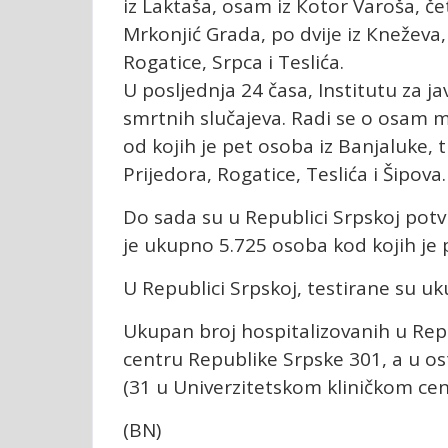
iz Laktaša, osam iz Кotor Varoša, četi
Mrkonjić Grada, po dvije iz Кneževa, 
Rogatice, Srpca i Teslića.
U posljednja 24 časa, Institutu za j
smrtnih slučajeva. Radi se o osam mu
od kojih je pet osoba iz Banjaluke, t
Prijedora, Rogatice, Teslića i Šipova.
Do sada su u Republici Srpskoj potv
je ukupno 5.725 osoba kod kojih je 
U Republici Srpskoj, testirane su u
Ukupan broj hospitalizovanih u Repu
centru Republike Srpske 301, a u os
(31 u Univerzitetskom kliničkom cen
(BN)