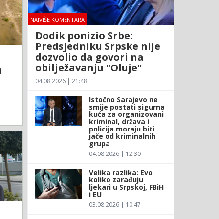
NAJVIŠE KOMENTARA
Dodik ponizio Srbe:
Predsjedniku Srpske nije
dozvolio da govori na
obilježavanju "Oluje"
i
e
04.08.2026 | 21:48
Istočno Sarajevo ne
smije postati sigurna
kuća za organizovani
kriminal, država i
policija moraju biti
jače od kriminalnih
grupa
04.08.2026 | 12:30
Velika razlika: Evo
koliko zarađuju
ljekari u Srpskoj, FBiH
i EU
03.08.2026 | 10:47