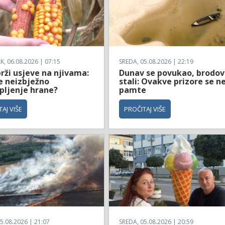
, 06.08.2026 | 07:15
SREDA, 05.08.2026 | 22:19
rži usjeve na njivama:
Dunav se povukao, brodov
je neizbježno
stali: Ovakve prizore se n
pljenje hrane?
pamte
AJ VIŠE
PROČITAJ VIŠE
5.08.2026 | 21:07
SREDA, 05.08.2026 | 20:59