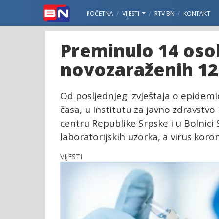
POČETNA
VIJESTI
RTV BN
KONTAKT
Preminulo 14 osob
novozaraženih 12
Od posljednjeg izvještaja o epidemio
časa, u Institutu za javno zdravstv
centru Republike Srpske i u Bolnici Sv
laboratorijskih uzorka, a virus kor
VIJESTI