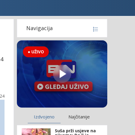
Navigacija
● UŽIVO
24
:24
Izdvojeno
Najčitanije
Suša prži usjeve na