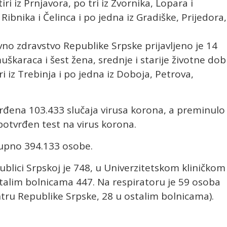
ri iz Prnjavora, po tri iz Zvornika, Lopara i
Ribnika i Čelinca i po jedna iz Gradiške, Prijedora,
avno zdravstvo Republike Srpske prijavljeno je 14
škaraca i šest žena, srednje i starije životne dob
ri iz Trebinja i po jedna iz Doboja, Petrova,
rđena 103.433 slučaja virusa korona, a preminulo
potvrđen test na virus korona.
kupno 394.133 osobe.
blici Srpskoj je 748, u Univerzitetskom kliničkom
talim bolnicama 447. Na respiratoru je 59 osoba
tru Republike Srpske, 28 u ostalim bolnicama).