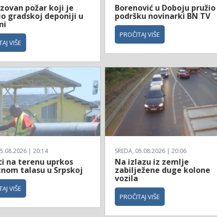
zovan požar koji je
Borenović u Doboju pružio
io gradskoj deponiji u
podršku novinarki BN TV
ni
PROČITAJ VIŠE
AJ VIŠE
5.08.2026 | 20:14
SREDA, 05.08.2026 | 20:06
ci na terenu uprkos
Na izlazu iz zemlje
tnom talasu u Srpskoj
zabilježene duge kolone
vozila
AJ VIŠE
PROČITAJ VIŠE