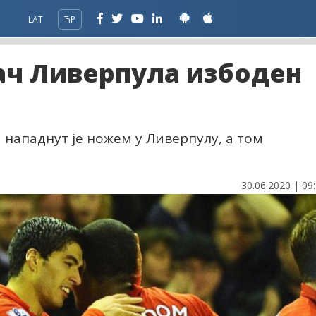
LAT
ЋР
ч Ливерпула избоден
нападнут је ножем у Ливерпулу, а том
30.06.2020 | 09