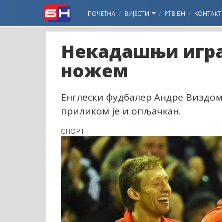
ПОЧЕТНА
ВИЈЕСТИ
РТВ БН
КОНТАКТ
Некадашњи игра
ножем
Енглески фудбалер Андре Виздом 
приликом је и опљачкан.
СПОРТ