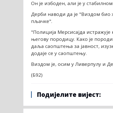
Он је избоден, али је у стабилном
Дерби наводи да је "Виздом био
пљачке".
"Полиција Мерсисајда истражује н
његову породицу. Како је породи
даља саопштења за јавност, изуз
додаје се у саопштењу.
Виздом је, осим у Ливерпулу и Де
(Б92)
Подијелите вијест: