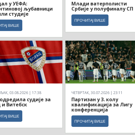
ал у УЕФА:
Млади ватерполисти
нтиновој љубавници
Србије у полуфиналу СП
ли студије
ПРОЧИТАЈ ВИШЕ
ИТАЈ ВИШЕ
АК, 03.08.2026 | 17:38
ЧЕТВРТАК, 30.07.2026 | 23:11
одредила судије за
Партизан у 3. колу
 и Витебск
квалификација за Лигу
конференција
ИТАЈ ВИШЕ
ПРОЧИТАЈ ВИШЕ