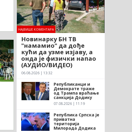
НАЈВИШЕ КОМЕНТАРА
Новинарку БН ТВ
"намамио" да дође
кући да узме изјаву, а
онда је физички напао
(АУДИО/ВИДЕО)
06.08.2026 | 13:32
Републиканци и
Демократе траже
од Трампа враћање
санкција Додику
07.08.2026 | 11:19
Република Српска је
приватна
територија
Милорада Додика