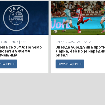
, 30.07.2026 | 18:19
СРЕДА, 29.07.2026 | 22:12
ила се УЕФА: Нећемо
Звезда убједљива прот
твовати у ФИФА
Ларна, ево ко је наредн
ичењима
ривал
ИТАЈ ВИШЕ
ПРОЧИТАЈ ВИШЕ