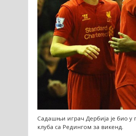
Садашњи играч Дербија је био у
клуба са Редингом за викенд.