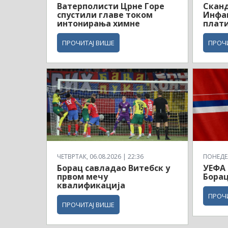
Ватерполисти Црне Горе
Сканд
спустили главе током
Инфа
интонирања химне
плати
ПРОЧИТАЈ ВИШЕ
ПРОЧ
ЧЕТВРТАК, 06.08.2026 | 22:36
ПОНЕДЕЉ
Борац савладао Витебск у
УЕФА 
првом мечу
Борац
квалификација
ПРОЧ
ПРОЧИТАЈ ВИШЕ