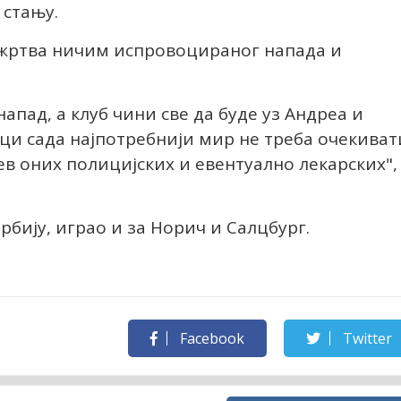
 стању.
 жртва ничим испровоцираног напада и
апад, а клуб чини све да буде уз Андреа и
ци сада најпотребнији мир не треба очекиват
ев оних полицијских и евентуално лекарских",
рбију, играо и за Норич и Салцбург.
Facebook
Twitter