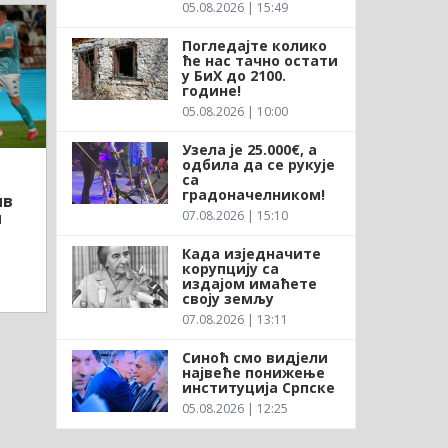
05.08.2026 | 15:49
Погледајте колико
ће нас тачно остати
у БиХ до 2100.
године!
05.08.2026 | 10:00
Узела је 25.000€, а
одбила да се рукује
са
градоначелником!
ив
07.08.2026 | 15:10
и
Када изједначите
корупцију са
издајом имаћете
своју земљу
07.08.2026 | 13:11
Синоћ смо видјели
највеће понижење
институција Српске
05.08.2026 | 12:25