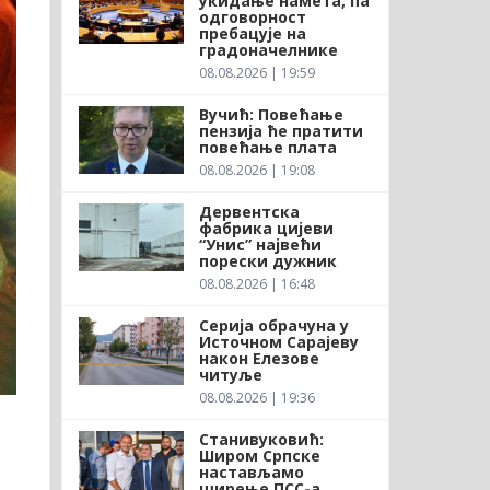
укидање намета, па
одговорност
пребацује на
градоначелнике
08.08.2026 | 19:59
Вучић: Повећање
пензија ће пратити
повећање плата
08.08.2026 | 19:08
Дервентска
фабрика цијеви
“Унис” највећи
порески дужник
08.08.2026 | 16:48
Серија обрачуна у
Источном Сарајеву
након Елезове
читуље
08.08.2026 | 19:36
Станивуковић:
Широм Српске
настављамо
ширење ПСС-а