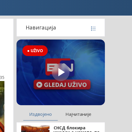
Навигација
● UŽIVO
:35
Издвојено
Најчитаније
СНСД блокира