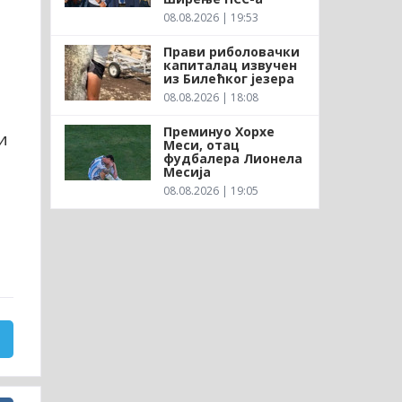
08.08.2026 | 19:53
Прави риболовачки
капиталац извучен
из Билећког језера
08.08.2026 | 18:08
Преминуо Хорхе
и
Меси, отац
фудбалера Лионела
Месија
08.08.2026 | 19:05