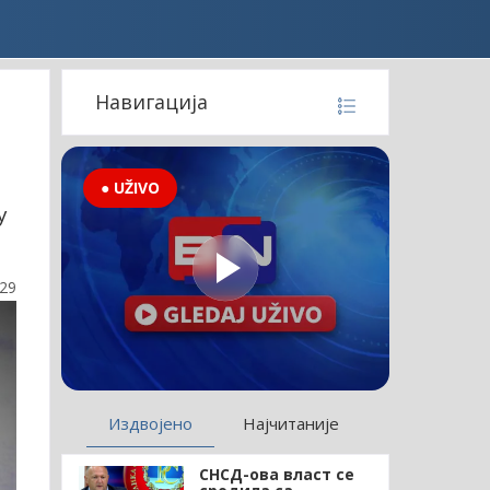
Навигација
● UŽIVO
у
:29
Издвојено
Најчитаније
СНСД-ова власт се