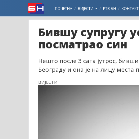
ПОЧЕТНА
ВИЈЕСТИ
РТВ БН
КОНТАКТ
Бившу супругу у
посматрао син
Нешто после 3 сата јутрос, бивши
Београду и она је на лицу места
ВИЈЕСТИ