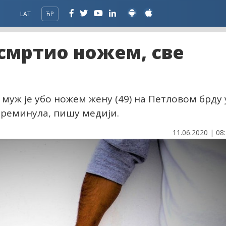
LAT
ЋР
смртио ножем, све
 муж је убо ножем жену (49) на Петловом брду 
 преминула, пишу медији.
11.06.2020 | 08