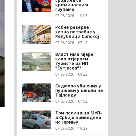
сродила са
криминалним
групама
07.08.2026 | 10:08
Робне резерве
хитно потребне у
Републици Српској
07.08.2026 | 07:13
Власт има мјере
како отјерати
туристе из НП
"Сутјеска"?!
07.08.2026 | 09:22
Седморо убијених у
пуцњави у школи на
Тајланду
07.08.2026 | 07:52
Три полицајца МУП-
а Србије приведена
на Јарињу
07.08.2026 | 10:29