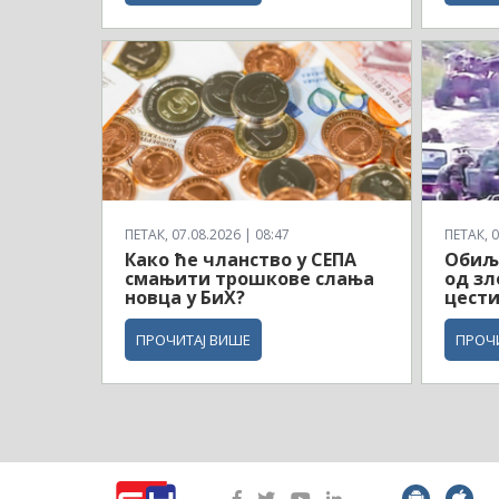
ПЕТАК, 07.08.2026 | 08:47
ПЕТАК, 0
Како ће чланство у СЕПА
Обиљ
смањити трошкове слања
од зл
новца у БиХ?
цест
ПРОЧИТАЈ ВИШЕ
ПРОЧ