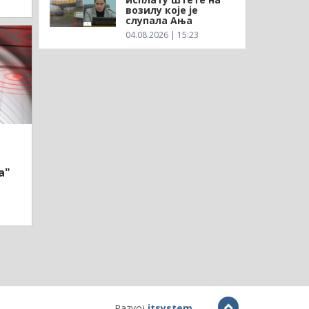
возилу које је
слупала Ања
04.08.2026 | 15:23
а"
Razvoj
itsystem
.