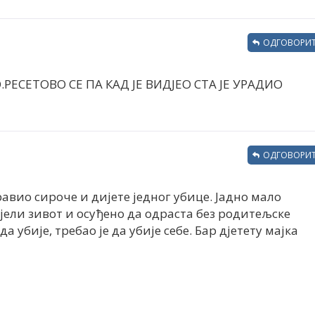
ОДГОВОРИТ
РЕСЕТОВО СЕ ПА КАД ЈЕ ВИДЈЕО СТА ЈЕ УРАДИО
ОДГОВОРИТ
равио сироче и дијете једног убице. Јадно мало
јели зивот и осуђено да одраста без родитељске
да убије, требао је да убије себе. Бар дјетету мајка