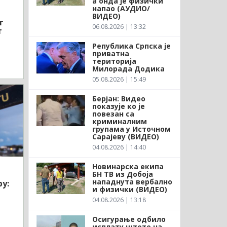
а онда је физички
напао (АУДИО/
ВИДЕО)
г
06.08.2026 | 13:32
т
Република Српска је
приватна
територија
Милорада Додика
05.08.2026 | 15:49
Берјан: Видео
показује ко је
повезан са
криминалним
групама у Источном
Сарајеву (ВИДЕО)
04.08.2026 | 14:40
Новинарска екипа
БН ТВ из Добоја
нападнута вербално
у:
и физички (ВИДЕО)
04.08.2026 | 13:18
Осигурање одбило
исплату штете на