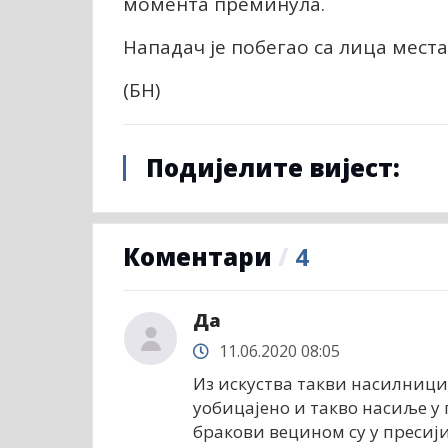
момента преминула.
Нападач је побегао са лица места
(БН)
Подијелите вијест:
Коментари
/
4
Да
11.06.2020 08:05
Из искуства такви насилници
уобицајено и такво насиље у 
бракови вецином су у пресиј