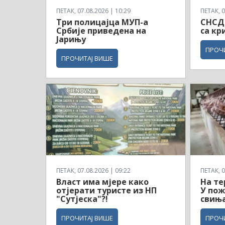
ПЕТАК, 07.08.2026 | 10:29
ПЕТАК, 0
Три полицајца МУП-а
СНСД-
Србије приведена на
са кр
Јарињу
ПРОЧ
ПРОЧИТАЈ ВИШЕ
ПЕТАК, 07.08.2026 | 09:22
ПЕТАК, 0
Власт има мјере како
На те
отјерати туристе из НП
У пож
"Сутјеска"?!
свињ
ПРОЧИТАЈ ВИШЕ
ПРОЧ