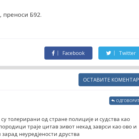
, преноси Б92.
Facebook
Twitter
ОСТАВИТЕ КОМЕНТАР
ОДГОВОРИТ
 су толерирани од стране полиције и судства као
породици траје цитав зивот некад заврси као ово и
и зарад неуредјености друства