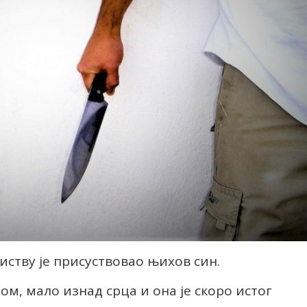
ству је присуствовао њихов син.
ом, мало изнад срца и она је скоро истог