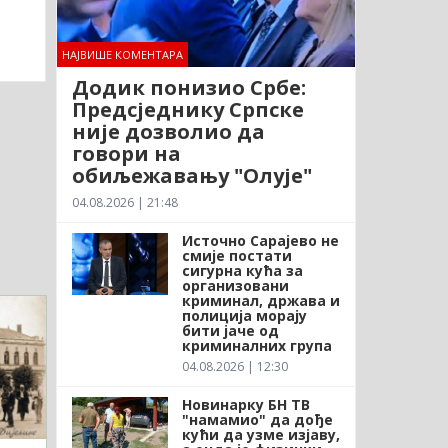
НАЈВИШЕ КОМЕНТАРА
Додик понизио Србе:
Предсједнику Српске
није дозволио да
говори на
обиљежавању "Олује"
04.08.2026 | 21:48
Источно Сарајево не
смије постати
сигурна кућа за
организовани
криминал, држава и
полиција морају
бити јаче од
криминалних група
04.08.2026 | 12:30
Новинарку БН ТВ
"намамио" да дође
кући да узме изјаву,