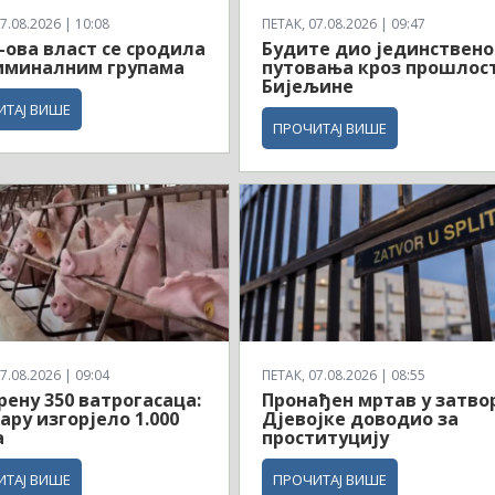
7.08.2026 | 10:08
ПЕТАК, 07.08.2026 | 09:47
ова власт се сродила
Будите дио јединствено
иминалним групама
путовања кроз прошлос
Бијељине
ИТАЈ ВИШЕ
ПРОЧИТАЈ ВИШЕ
7.08.2026 | 09:04
ПЕТАК, 07.08.2026 | 08:55
рену 350 ватрогасаца:
Пронађен мртав у затвор
ару изгорјело 1.000
Дјевојке доводио за
а
проституцију
ИТАЈ ВИШЕ
ПРОЧИТАЈ ВИШЕ