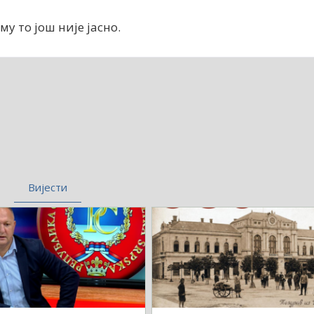
 му то још није јасно.
Вијести