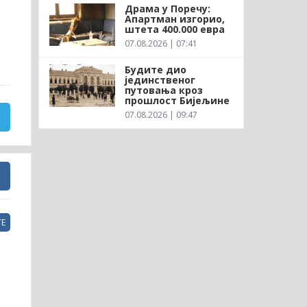
Драма у Поречу:
Апартман изгорио,
штета 400.000 евра
07.08.2026 | 07:41
Будите дио
јединственог
путовања кроз
прошлост Бијељине
07.08.2026 | 09:47
Е