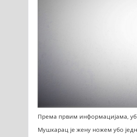
Према првим информацијама, уби
Мушкарац је жену ножем убо једн