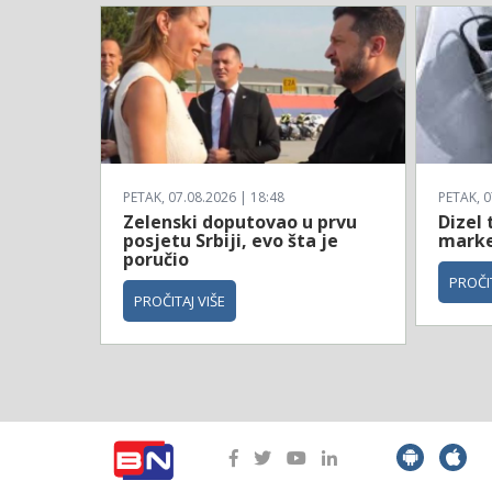
PETAK, 07.08.2026 | 18:48
PETAK, 0
Zelenski doputovao u prvu
Dizel 
posjetu Srbiji, evo šta je
marke
poručio
PROČIT
PROČITAJ VIŠE