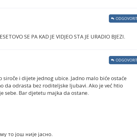
ODGOVORIT
SETOVO SE PA KAD JE VIDJEO STA JE URADIO BJEZI.
ODGOVORIT
o siroče i dijete jednog ubice. Jadno malo biće ostaće
no da odrasta bez roditeljske ljubavi. Ako je već htio
je sebe. Bar djetetu majka da ostane.
 му то још није јасно.