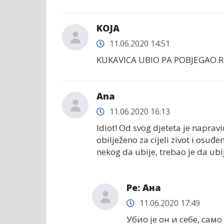
KOJA
11.06.2020 14:51
KUKAVICA UBIO PA POBJEGAO.RE
Ana
11.06.2020 16:13
Idiot! Od svog djeteta je napravi
obilježeno za cijeli zivot i osuđe
nekog da ubije, trebao je da ubi
Ре: Ана
11.06.2020 17:49
Убио је он и себе, само