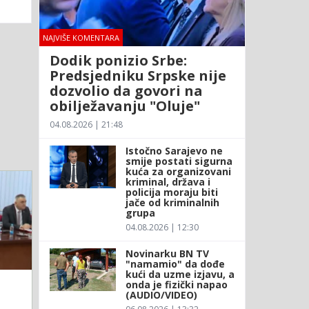
NAJVIŠE KOMENTARA
Dodik ponizio Srbe:
Predsjedniku Srpske nije
dozvolio da govori na
obilježavanju "Oluje"
04.08.2026 | 21:48
Istočno Sarajevo ne
smije postati sigurna
kuća za organizovani
kriminal, država i
policija moraju biti
jače od kriminalnih
grupa
04.08.2026 | 12:30
Novinarku BN TV
"namamio" da dođe
kući da uzme izjavu, a
onda je fizički napao
(AUDIO/VIDEO)