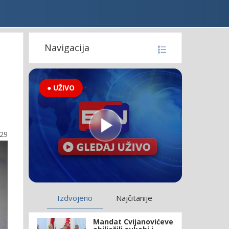
Navigacija
● UŽIVO
:29
Izdvojeno
Najčitanije
Mandat Cvijanovićeve