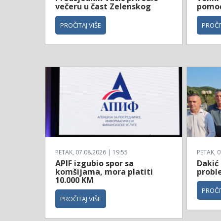
večeru u čast Zelenskog
pomoć 
PROČITAJ VIŠE
PROČIT
PETAK, 07.08.2026 | 19:55
PETAK, 0
APIF izgubio spor sa
Dakić 
komšijama, mora platiti
probl
10.000 KM
PROČIT
PROČITAJ VIŠE