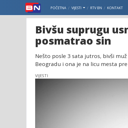
POČETNA
VIJESTI
RTV BN
KONTAKT
Bivšu suprugu us
posmatrao sin
Nešto posle 3 sata jutros, bivši mu
Beogradu i ona je na licu mesta pre
VIJESTI