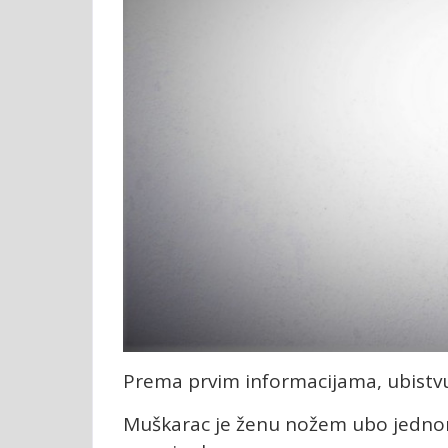
Prema prvim informacijama, ubistvu 
Muškarac je ženu nožem ubo jednom