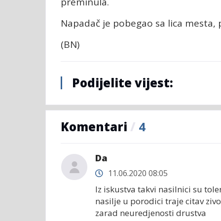
preminula.
Napadač je pobegao sa lica mesta, 
(BN)
Podijelite vijest:
Komentari
/
4
Da
11.06.2020 08:05
Iz iskustva takvi nasilnici su tol
nasilje u porodici traje citav zi
zarad neuredjenosti drustva