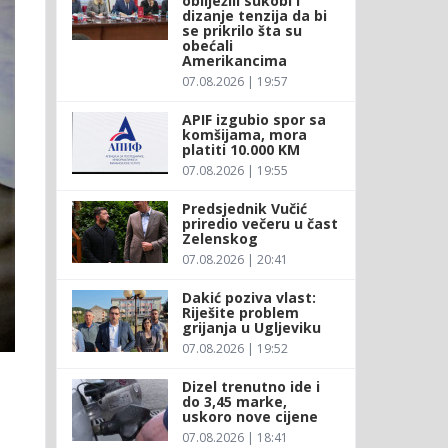
obilježili sukobi i
dizanje tenzija da bi
se prikrilo šta su
obećali
Amerikancima
07.08.2026 | 19:57
APIF izgubio spor sa
komšijama, mora
platiti 10.000 KM
07.08.2026 | 19:55
Predsjednik Vučić
priredio večeru u čast
Zelenskog
07.08.2026 | 20:41
Dakić poziva vlast:
Riješite problem
grijanja u Ugljeviku
07.08.2026 | 19:52
Dizel trenutno ide i
do 3,45 marke,
uskoro nove cijene
07.08.2026 | 18:41