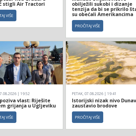
stigli Air Tractori
obilježili sukobi i dizanje
tenzija da bi se prikrilo št
su obećali Amerikancima
AJ VIŠE
PROČITAJ VIŠE
7.08.2026 | 19:52
PETAK, 07.08.2026 | 19:41
poziva vlast: Riješite
Istorijski nizak nivo Duna
em grijanja u Ugljeviku
zaustavio brodove
AJ VIŠE
PROČITAJ VIŠE