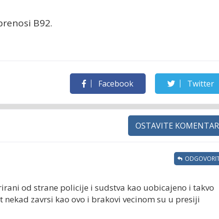
prenosi B92.
Facebook
Twitter
OSTAVITE KOMENTAR
ODGOVORIT
erirani od strane policije i sudstva kao uobicajeno i takvo
vot nekad zavrsi kao ovo i brakovi vecinom su u presiji