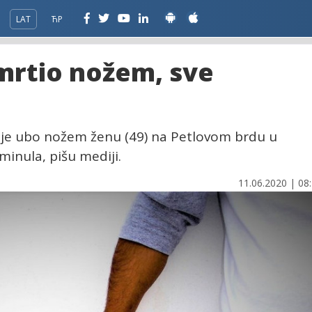
LAT
ЋР
mrtio nožem, sve
ž je ubo nožem ženu (49) na Petlovom brdu u
minula, pišu mediji.
11.06.2020 | 08