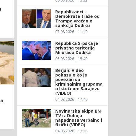
06.08.2026 | 13:32
a
Republikanci i
Demokrate traže od
Trampa vraćanje
sankcija Dodiku
07.08.2026 | 11:19
Republika Srpska je
privatna teritorija
Milorada Dodika
05.08.2026 | 15:49
Berjan: Video
pokazuje ko je
povezan sa
kriminalnim grupama
u Istočnom Sarajevu
(VIDEO)
04.08.2026 | 14:40
va
Novinarska ekipa BN
TV iz Doboja
napadnuta verbalno i
fizički (VIDEO)
04.08.2026 | 13:18