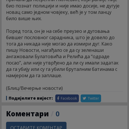
био познат полицији и није имао досије, не дугује
новац само једном човјеку, већ је у том ланцу
било више њих.
Поред тога, он је на себе преузео и дуговања
бившег пословног сарадника, што је довело до
тога да никада није могао да измири дуг. Како
пишу Новости, нагађало се да су зеленаши
ангажовали Булатовића и Релића да “одраде
посао”, али није утврђено да ли су имали задатак
да га убију или су га убили бруталним батинама с
намјером да га заплаше.
(Блиц/Вечерње новости)
Подијелите вијест:
Facebook
Twitter
Коментари
/
0
ОСТАВИТЕ КОМЕНТАР