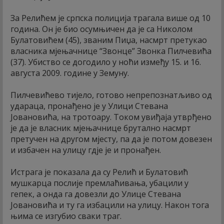
За Релићем је српска полиција трагала више од 10
година. Он је био осумњичен да је са Николом
Булатовићем (45), званим Пиџа, насмрт претукао
власника мјењачнице “Звонце” Звонка Пилчевића
(37). Убиство се догодило у ноћи између 15. и 16.
августа 2009. године у Земуну.
Пилчевићево тијело, готово непрепознатљиво од
удараца, пронађено је у Улици Стевана
Јовановића, на тротоару. Током увиђаја утврђено
је да је власник мјењачнице брутално насмрт
претучен на другом мјесту, па да је потом довезен
и избачен на улицу гдје је и пронађен.
Истрага је показала да су Релић и Булатовић
мушкарца послије премлаћивања, убацили у
гепек, а онда га довезли до Улице Стевана
Јовановића и ту га избацили на улицу. Након тога
њима се изгубио сваки траг.