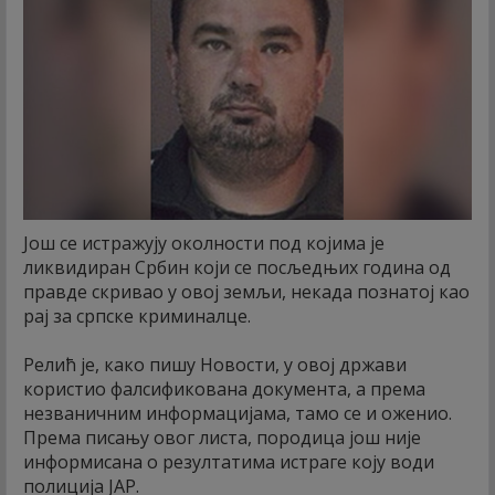
Још се истражују околности под којима је
ликвидиран Србин који се посљедњих година од
правде скривао у овој земљи, некада познатој као
рај за српске криминалце.
Релић је, како пишу Новости, у овој држави
користио фалсификована документа, а према
незваничним информацијама, тамо се и оженио.
Према писању овог листа, породица још није
информисана о резултатима истраге коју води
полиција ЈАР.