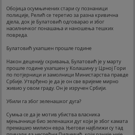
Обојица осумњичених стари су познаници
полиције, Релић се теретио за разна кривична
дјела, док је Булатовић одговарао и због
насилничког понашања и наношења тешких
повреда.
Булатовић ухапшен прошле године
Након деценију скривања, Булатовић је у марту
прошле године ухапшен у Колашину у Црној Гори
по потјерници и замолници Министарства правде
Србије. Утврђено је да је он све вријеме мирно
живио у овом граду. Он је изручен Србији.
Убили га због зеленашког дуга?
Сумња се да је мотив убиства власника
мјењачнице био зеленашки дуг који је због камата
премашио милион евра. Његови најближи су тад
причали да несрећни Пилчевић, који раније није