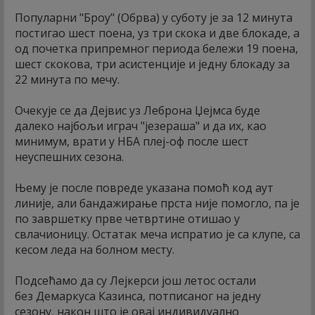
Популарни "Броу" (Обрва) у суботу је за 12 минута
постигао шест поена, уз три скока и две блокаде, а
од почетка припремног периода бележи 19 поена,
шест скокова, три асистенције и једну блокаду за
22 минута по мечу.
Очекује се да Дејвис уз Леброна Џејмса буде
далеко најбољи играч "језераша" и да их, као
минимум, врати у НБА плеј-оф после шест
неуспешних сезона.
Њему је после повреде указана помоћ код аут
линије, али бандажирање прста није помогло, па је
по завршетку прве четвртине отишао у
свлачионицу. Остатак меча испратио је са клупе, са
кесом леда на болном месту.
Подсећамо да су Лејкерси још летос остали
без Демаркуса Казинса, потписаног на једну
сезону, након што је овај индивидуално