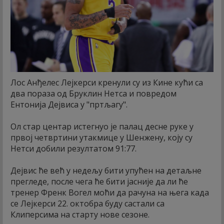
Лос Анђелес Лејкерси кренули су из Кине кући са
два пораза од Бруклин Нетса и повредом
Ентонија Дејвиса у "пртљагу".
Ол стар центар истегнуо је палац десне руке у
првој четвртини утакмице у Шенжену, коју су
Нетси добили резултатом 91:77.
Дејвис ће већ у недељу бити упућен на детаљне
прегледе, после чега ће бити јасније да ли ће
тренер Френк Вогел моћи да рачуна на њега када
се Лејкерси 22. октобра буду састали са
Клиперсима на старту нове сезоне.