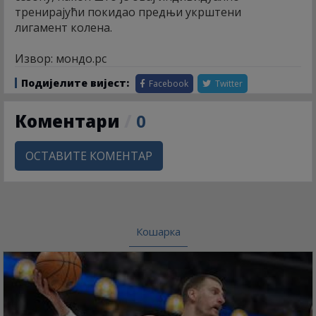
тренирајући покидао предњи укрштени
лигамент колена.
Извор: мондо.рс
Подијелите вијест:
Facebook
Twitter
Коментари
/
0
ОСТАВИТЕ КОМЕНТАР
Кошарка