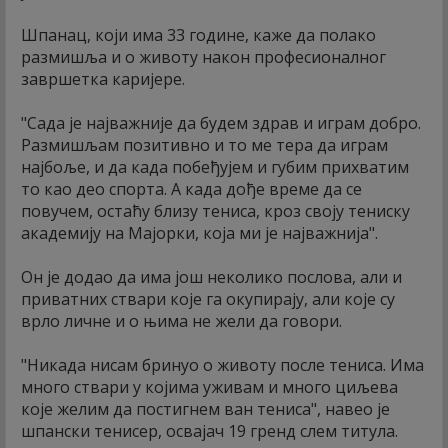
Шпанац, који има 33 године, каже да полако
размишља и о животу након професионалног
завршетка каријере.
"Сада је најважније да будем здрав и играм добро.
Размишљам позитивно и то ме тера да играм
најбоље, и да када побеђујем и губим прихватим
то као део спорта. А када дође време да се
повучем, остаћу близу тениса, кроз своју тениску
академију на Мајорки, која ми је најважнија".
Он је додао да има још неколико послова, али и
приватних ствари које га окупирају, али које су
врло личне и о њима не жели да говори.
"Никада нисам бринуо о животу после тениса. Има
много ствари у којима уживам и много циљева
које желим да постигнем ван тениса", навео је
шпански тенисер, освајач 19 гренд слем титула.