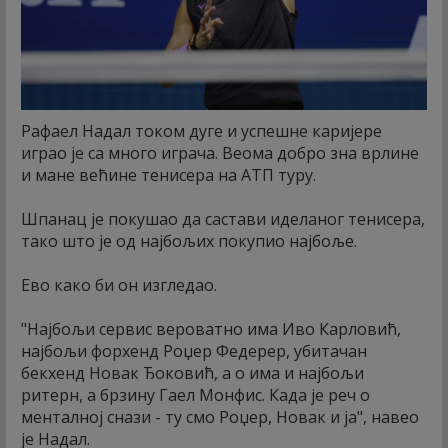
Рафаел Надал током дуге и успешне каријере
играо је са много играча. Веома добро зна врлине
и мане већине тенисера на АТП туру.
Шпанац је покушао да састави иделаног тенисера,
тако што је од најбољих покупио најбоље.
Ево како би он изгледао.
"Најбољи сервис вероватно има Иво Карловић,
најбољи форхенд Роџер Федерер, убитачан
бекхенд Новак Ђоковић, а о има и најбољи
ритерн, а брзину Гаел Монфис. Када је реч о
менталној снази - ту смо Роџер, Новак и ја", навео
је Надал.