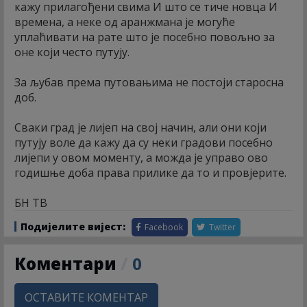
кажу прилагођени свима И што се тиче новца И
времена, а неке од аранжмана је могуће
уплаћивати на рате што је посебно повољно за
оне који често путују.
За љубав према путовањима не постоји старосна
доб.
Сваки град је лијеп на свој начин, али они који
путују воле да кажу да су неки градови посебно
лијепи у овом моменту, а можда је управо ово
годишње доба права прилике да то и провјерите.
БН ТВ
Подијелите вијест:
Facebook
Twitter
Коментари
/
0
ОСТАВИТЕ КОМЕНТАР