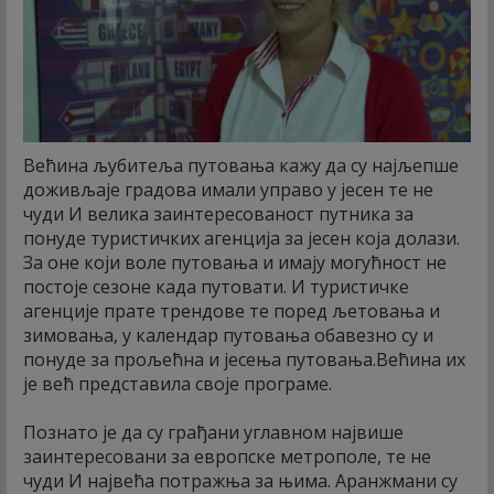
Већина љубитеља путовања кажу да су најљепше
доживљаје градова имали управо у јесен те не
чуди И велика заинтересованост путника за
понуде туристичких агенција за јесен која долази.
За оне који воле путовања и имају могућност не
постоје сезоне када путовати. И туристичке
агенције прате трендове те поред љетовања и
зимовања, у календар путовања обавезно су и
понуде за прољећна и јесења путовања.Већина их
је већ представила своје програме.
Познато је да су грађани углавном највише
заинтересовани за европске метрополе, те не
чуди И највећа потражња за њима. Аранжмани су