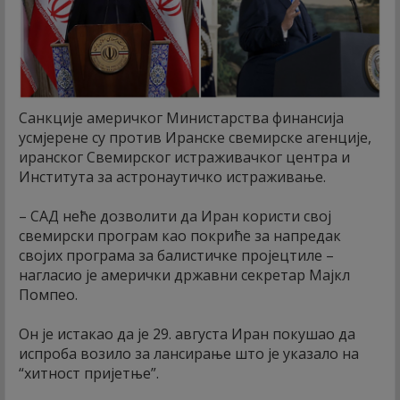
Санкције америчког Министарства финансија
усмјерене су против Иранске свемирске агенције,
иранског Свемирског истраживачког центра и
Института за астронаутичко истраживање.
– САД неће дозволити да Иран користи свој
свемирски програм као покриће за напредак
својих програма за балистичке пројецтиле –
нагласио је амерички државни секретар Мајкл
Помпео.
Он је истакао да је 29. августа Иран покушао да
испроба возило за лансирање што је указало на
“хитност пријетње”.