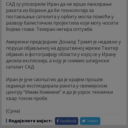
САД су упозориле Иран да не врши лансирање
ракета из бојазни да би технологија за
постављање сателита у орбиту могла помоћи у
развоју балистичких пројектила који могу носити
бојеве главе. Техеран негира оптужбе.
Амерички предсједник Доналд Трамп је недавно у
поруци објављеној на друштвеној мрежи Твитер
објавио и фотографију области у којој се у Ирану
десила експлозија, а коју је снимио шпијунски
сателит САД.
Иран је јуче саопштио да је крајем прошле
седмице експлодирала ракета у свемирском
центру “Имам Хомеини” и да је узрок технички
квар током пробе.
(Срна)
Подијелите вијест:
Facebook
Twitter