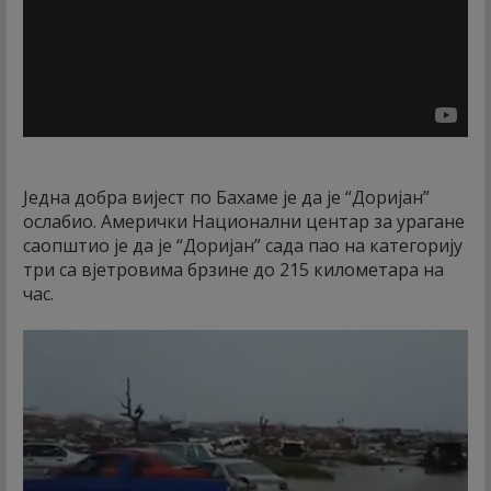
Једна добра вијест по Бахаме је да је “Доријан”
ослабио. Амерички Национални центар за урагане
саопштио је да је “Доријан” сада пао на категорију
три са вјетровима брзине до 215 километара на
час.