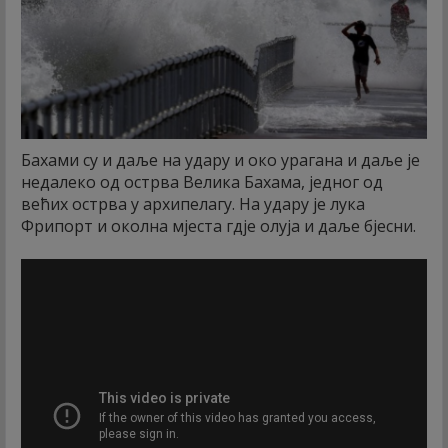
Бахами су и даље на удару и око урагана и даље је
недалеко од острва Велика Бахама, једног од
већих острва у архипелагу. На удару је лука
Фрипорт и околна мјеста гдје олуја и даље бјесни.