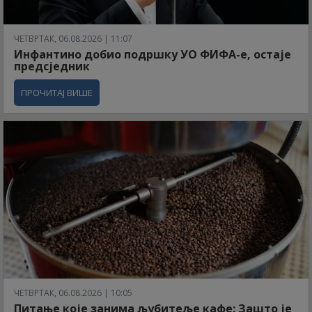
ЧЕТВРТАК, 06.08.2026 | 11:07
Инфантино добио подршку УО ФИФА-е, остаје
предсједник
ПРОЧИТАЈ ВИШЕ
ЧЕТВРТАК, 06.08.2026 | 10:05
Питање које занима љубитеље кафе: Зашто је