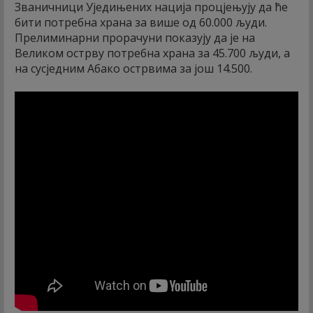
Званичници Уједињених нација процјењују да ће
бити потребна храна за више од 60.000 људи.
Прелиминарни прорачуни показују да је на
Великом острву потребна храна за 45.700 људи, а
на сусједним Абако острвима за још 14.500.