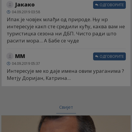
Јакако
ОДГОВОРИТЕ
04.09.2019 03:58
Ипак је човјек млађи од природе. Њу нр
интересује какп сте средили кућу, каква вам не
туристицка сезона ни ДБП. Чисто ради што
расити мора... А Бабе се чуде
ММ
ОДГОВОРИТЕ
04.09.2019 05:37
Интересује ме ко даје имена овим ураганима ?
Метју Доријан, Катрина...
Свијет