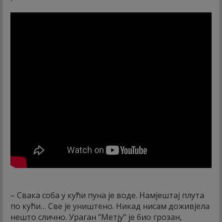
– Свака соба у кући пуна је воде. Намјештај плута
по кући… Све је уништено. Никад нисам доживјела
нешто слично. Ураган “Метју” је био грозан,