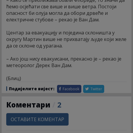
ћемо осјећати све више и више ветра. Постоји
опасност би олуја могла да обори дрвеће и
електричне стубове – рекао је Ван Дам.
Центар за евакуацију и поједина склоништа у
округу Мартин више не прихватају људе који желе
да се склоне од урагана.
– Ако још нису евакуисани, прекасно је – рекао је
метеоролог Дерек Ван Дам.
(Блиц)
Подијелите вијест:
Facebook
Twitter
Коментари
/
2
ОСТАВИТЕ КОМЕНТАР