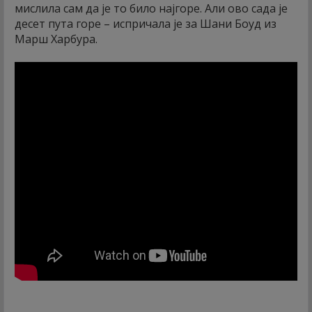
мислила сам да је то било најгоре. Али ово сада је
десет пута горе – испричала је за Шани Боуд из
Марш Харбура.