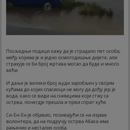
Посљедњи подаци кажу да је страдало пет особа,
међу којима је и једно осмогодишње дијете, али
страхује се би број жртава могао да буде и много
већи.
И даље је велики број људи заробљен у својим
кућама до којих спасиоци не могу да дођу јер је
вода, како се види на снимцима који стжу са
острва, понегдје прешла и први спрат куће.
Си-Ен-Ен је објавио, позивајући се на изјаве
волонтера, да на подручју острва Абака има
рањених и несталих особа.