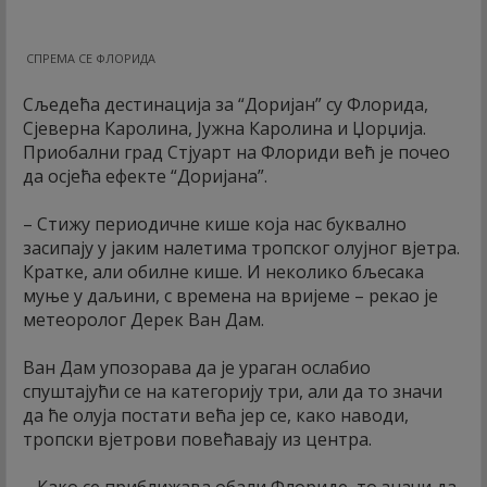
СПРЕМА СЕ ФЛОРИДА
Сљедећа дестинација за “Доријан” су Флорида,
Сјеверна Каролина, Јужна Каролина и Џорџија.
Приобални град Стјуарт на Флориди већ је почео
да осјећа ефекте “Доријана”.
– Стижу периодичне кише која нас буквално
засипају у јаким налетима тропског олујног вјетра.
Кратке, али обилне кише. И неколико бљесака
муње у даљини, с времена на вријеме – рекао је
метеоролог Дерек Ван Дам.
Ван Дам упозорава да је ураган ослабио
спуштајући се на категорију три, али да то значи
да ће олуја постати већа јер се, како наводи,
тропски вјетрови повећавају из центра.
– Како се приближава обали Флориде, то значи да