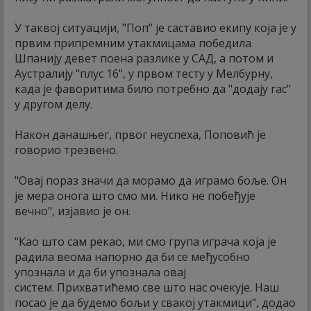
У таквој ситуацији, "Поп" је саставио екипу која је у
првим припремним утакмицама победила
Шпанију девет поена разлике у САД, а потом и
Аустралију "плус 16", у првом тесту у Мелбурну,
када је фаворитима било потребно да "додају гас"
у другом делу.
Након данашњег, првог неуспеха, Поповић је
говорио трезвено.
"Овај пораз значи да морамо да играмо боље. Он
је мера онога што смо ми. Нико не побеђује
вечно", изјавио је он.
"Као што сам рекао, ми смо група играча која је
радила веома напорно да би се међусобно
упознала и да би упознала овај
систем. Прихватићемо све што нас очекује. Наш
посао је да будемо бољи у свакој утакмици", додао