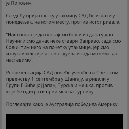
је Попович.
Следећу пријатељску утакмицу САД ће играти у
понедељак, на истом месту, против истог ривала.
"Наш посао је да постајемо бољи из дана у дан.
Научили смо данас неке ствари. Заправо, сада смо
бољиј тим него на почетку утакмице, јер смо
извукли лекције из овог дуела и сада можемо да
наставимо".
Репрезентација САД почеће учешће на Светском
првенству 1. септембра у Шангају, а ривали у
Групи Е биће јој Јапан, Турска и Чешка, против
које ће одиграти први меч на турниру.
Погледајте како је Аустралија победила Америку.