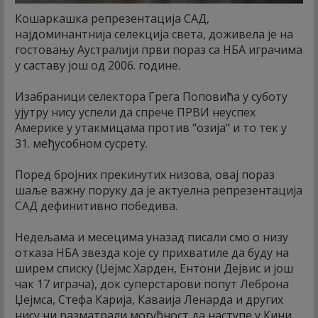
Кошаркашка репрезентација САД,
најдоминантнија селекција света, доживела је на
гостовању Аустралији први пораз са НБА играчима
у саставу још од 2006. године.
Изабраници селектора Грега Поповића у суботу
ујутру нису успели да спрече ПРВИ неуспех
Америке у утакмицама против "озија" и то тек у
31. међусобном сусрету.
Поред бројних прекинутих низова, овај пораз
шаље важну поруку да је актуелна репрезентација
САД дефинитивно победива.
Недељама и месецима уназад писали смо о низу
отказа НБА звезда које су прихватиле да буду на
ширем списку (Џејмс Харден, Ентони Дејвис и још
чак 17 играча), док суперстарови попут Леброна
Џејмса, Стефа Карија, Каваија Ленарда и других
нису ни разматрали могућност да наступе у Кини.