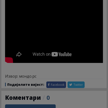
Извор: мондо.рс
Подијелите вијест:
Facebook
Twitter
Коментари
/
0