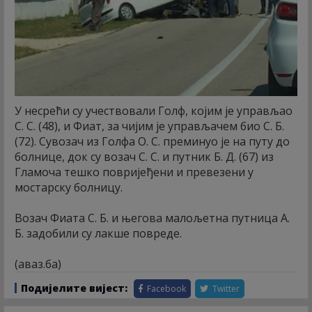
У несрећи су учествовали Голф, којим је управљао
С. С. (48), и Фиат, за чијим је управљачем био С. Б.
(72). Сувозач из Голфа О. С. преминуо је на путу до
болнице, док су возач С. С. и путник Б. Д. (67) из
Гламоча тешко повријеђени и превезени у
мостарску болницу.
Возач Фиата С. Б. и његова малољетна путница А.
Б. задобили су лакше повреде.
(аваз.ба)
Подијелите вијест:
Facebook
Twitter