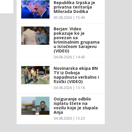
Republika Srpska je
privatna teritorija
Milorada Dodika
05.08.2026 | 15:49
Berjan: Video
pokazuje ko je
povezan sa
kriminalnim grupama
u Istočnom Sarajevu
(VIDEO)
04.08.2026 | 14:40
Novinarska ekipa BN
TV iz Doboja
napadnuta verbalno i
fizički (VIDEO)
04.08.2026 | 13:18
Osiguranje odbilo
isplatu štete na
vozilu koje je slupala
Anja
04.08.2026 | 15:23