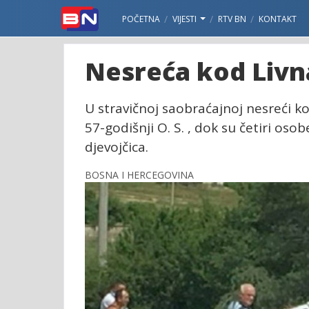
POČETNA
VIJESTI
RTV BN
KONTAKT
Nesreća kod Livn
U stravičnoj saobraćajnoj nesreći k
57-godišnji O. S. , dok su četiri os
djevojčica.
BOSNA I HERCEGOVINA