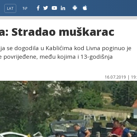
LAT
ЋР
a: Stradao muškarac
oja se dogodila u Kablićima kod Livna poginuo je
obe povrijeđene, među kojima i 13-godišnja
16.07.2019 | 19