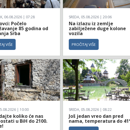
, 06.08.2026 | 07:28
SREDA, 05.08.2026 | 20:06
ovci: Počelo
Na izlazu iz zemlje
ežavanje 85 godina od
zabilježene duge kolone
anja Srba
vozila
AJ VIŠE
PROČITAJ VIŠE
5.08.2026 | 10:00
SREDA, 05.08.2026 | 08:22
dajte koliko će nas
Još jedan vreo dan pred
ostati u BiH do 2100.
nama, temperatura do 41
e!