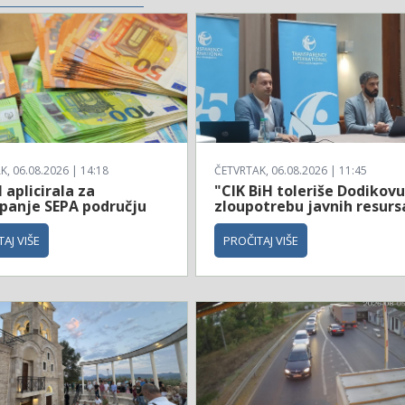
, 06.08.2026 | 14:18
ČETVRTAK, 06.08.2026 | 11:45
 aplicirala za
"CIK BiH toleriše Dodikov
upanje SEPA području
zloupotrebu javnih resurs
AJ VIŠE
PROČITAJ VIŠE