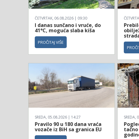
ČETVRTAK, 06.08.2026 | 09:30
ČETVRTAK
I danas sunčano i vruće, do
Prebil
41°C, moguća slaba kiša
obilj
strad
PROČITAJ VIŠE
PROČIT
SREDA, 05.08.2026 | 14:27
SREDA, 0
Pravilo 90 u 180 dana vraća
Pogle
vozače iz BiH sa granica EU
tačno 
godin