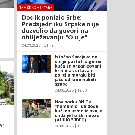
NAJVIŠE KOMENTARA
Dodik ponizio Srbe:
Predsjedniku Srpske nije
dozvolio da govori na
obilježavanju "Oluje"
04.08.2026 | 21:48
Istočno Sarajevo ne
smije postati sigurna
kuća za organizovani
kriminal, država i
policija moraju biti
jače od kriminalnih
grupa
04.08.2026 | 12:30
Novinarku BN TV
"namamio" da dođe
kući da uzme izjavu, a
onda je fizički napao
(AUDIO/VIDEO)
°C
06.08.2026 | 13:32