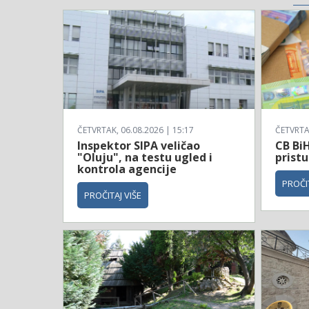
ČETVRTAK, 06.08.2026 | 15:17
ČETVRTAK
Inspektor SIPA veličao
CB BiH
"Oluju", na testu ugled i
prist
kontrola agencije
PROČIT
PROČITAJ VIŠE