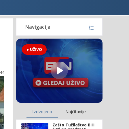
Navigacija
● UŽIVO
:44
Izdvojeno
Najčitanije
Zašto Tužilaštvo BiH