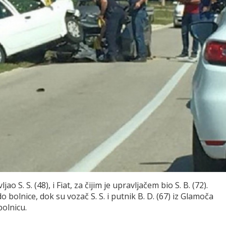
o S. S. (48), i Fiat, za čijim je upravljačem bio S. B. (72).
 bolnice, dok su vozač S. S. i putnik B. D. (67) iz Glamoča
bolnicu.