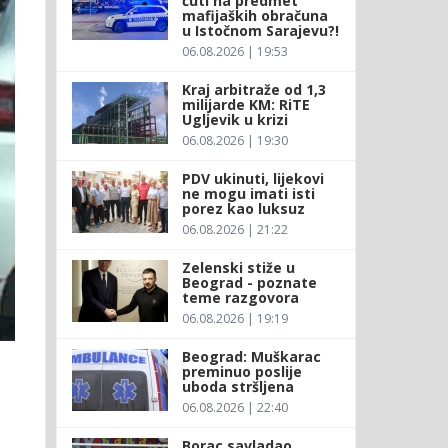
ćuti na predmet
mafijaških obračuna
u Istočnom Sarajevu?!
06.08.2026 | 19:53
Kraj arbitraže od 1,3
milijarde KM: RiTE
Ugljevik u krizi
06.08.2026 | 19:30
PDV ukinuti, lijekovi
ne mogu imati isti
porez kao luksuz
06.08.2026 | 21:22
Zelenski stiže u
Beograd - poznate
teme razgovora
06.08.2026 | 19:19
Beograd: Muškarac
preminuo poslije
uboda stršljena
06.08.2026 | 22:40
Borac savladao