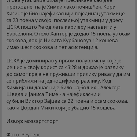
претходне, па је Химки лако почишћен. Кори
Хигинс је био најефикаснији појединац утакмице
са 23 поена у својој последњој утакмици у дресу
ЦСКА пошто ће од лета каријеру наставити у
Барселони. Отело Хантер је додао 15 поена уз осам
скокова, док је Никита Курбановуз 12 кошева
имао шест скокова и пет асистенција.
ЦСКА је доминирао у првом полуврмену које је
решио у своју корист са 43:28 и држао је разлику
до самог краја не пруживши прилику ривалу да им
се приближи на једноцифрену разлику. Код
Химкија ни данас није било најбољих - Алексеја
Шведа и Јаниса Тиме - а најефикаснији
су били Виктор Зајцев са 22 поена и осам скокова,
као и Џордан Мики који је убацио 15 кошева.
Извор: моззартспорт
Фото: Реутерс