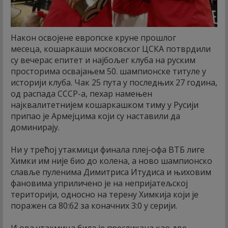
Након освојене европске круне прошлог
месеца, кошаркаши московског ЦСКА потврдили
су вечерас епитет и најбољег клуба на руским
просторима освајањем 50. шампионске титуле у
историји клуба. Чак 25 пута у последњих 27 година,
од распада СССР-а, пехар намењен
најквалитетнијем кошаркашком тиму у Русији
припао је Армејцима који су наставили да
доминирају.
Ни у трећој утакмици финала плеј-офа ВТБ лиге
Химки им није био до колена, а ново шампионско
славље пуленима Димитриса Итудиса и њиховим
фановима уприличено је на непријатељској
територији, односно на терену Химкија који је
поражен са 80:62 за коначних 3:0 у серији.
И ова утакмица била је пресликана као две