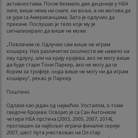
активностима. После безмало две деценије у НБА
лиге, више нема ни снаге, ни воље, а ни мотива да
се јури са Американцима. Зато је одлучио да
прекине. Послушао је тело које му је
сигнализирало да више не може.
„Повлачим се. Одлучио сам више не играм
кошарку. Низ различитих околности ме навело на
ову одлуку, али на крају крајева, ако не могу више
да буде стари Тони Паркер, ако не могу да се
борим за трофеје, онда више не могу ни да играм
кошарку“, рекао је Паркер.
Поштено.
Одлази као један од највећих. Уосталом, о томе
сведоче бројеви. Освојио је са Сан Антониом
четири НБА прстена (2003, 2005, 2007, 2014),
проглашен за најбољег играча финалне серије
2007, шест пута учествовао на Ол стар