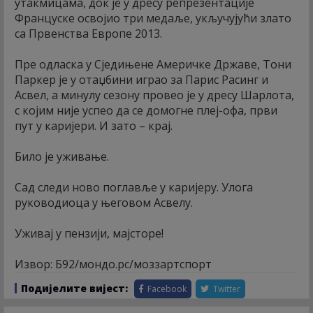
утакмицама, док је у дресу репрезентације
Француске освојио три медаље, укључујући злато
са Првенства Европе 2013.
Пре одласка у Сједињене Америчке Државе, Тони
Паркер је у отаџбини играо за Парис Расинг и
Асвел, а минулу сезону провео је у дресу Шарлота,
с којим није успео да се домогне плеј-офа, први
пут у каријери. И зато – крај.
Било је уживање.
Сад следи ново поглавље у каријеру. Улога
руководиоца у његовом Асвелу.
Уживај у пензији, мајсторе!
Извор: Б92/мондо.рс/моззартспорт
Подијелите вијест:
Facebook
Twitter