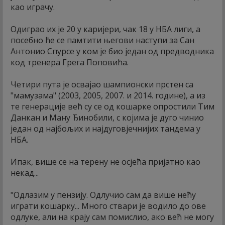
као играчу.
Одиграо их је 20 у каријери, чак 18 у НБА лиги, а
посебно ће се памтити његови наступи за Сан
Антонио Спурсе у ком је био један од предводника
код тренера Грега Поповића.
Четири пута је освајао шампионски прстен са
"мамузама" (2003, 2005, 2007. и 2014. године), а из
те генерације већ су се од кошарке опростили Тим
Данкан и Ману Ђинобили, с којима је дуго чинио
један од најбољих и најдуговјечнијих тандема у
НБА.
Ипак, више се на терену не осјећа пријатно као
некад...
"Одлазим у пензију. Одлучио сам да више нећу
играти кошарку... Много ствари је водило до ове
одлуке, али на крају сам помислио, ако већ не могу