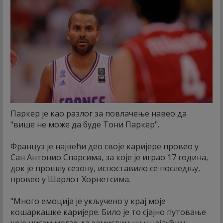
Паркер је као разлог за повлачење навео да
"више не може да буде Тони Паркер".
Француз је највећи део своје каријере провео у
Сан Антонио Спарсима, за које је играо 17 година,
док је прошлу сезону, испоставило се последњу,
провео у Шарлот Хорнетсима.
"Много емоција је укључено у крај моје
кошаркашке каријере. Било је то сјајно путовање