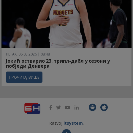
ПЕТАК, 06.03.2026 | 08:48
Јокић остварио 23. трипл-дабл у сезони у
побједи Денвера
ПРОЧИТАЈ ВИШЕ
Razvoj
itsystem
.