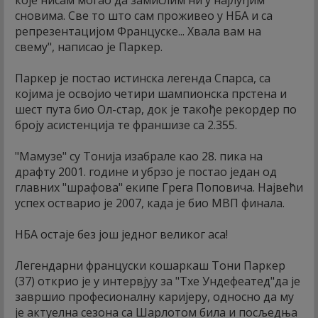
које нисам могао да замислим ни у најлуђим
сновима. Све то што сам проживео у НБА и са
репрезентацијом Француске... Хвала вам на
свему", написао је Паркер.
Паркер је постао истинска легенда Спарса, са
којима је освојио четири шампионска прстена и
шест пута био Ол-стар, док је такође рекордер по
броју асистенција те франшизе са 2.355.
"Мамузе" су Тонија изабрале као 28. пика на
драфту 2001. године и убрзо је постао један од
главних "шрафова" екипе Грега Поповича. Највећи
успех остварио је 2007, када је био МВП финала.
НБА остаје без још једног великог аса!
Легендарни француски кошаркаш Тони Паркер
(37) открио је у интервјуу за "Тхе Ундефеатед"да је
завршио професионалну каријеру, односно да му
је актуелна сезона са Шарлотом била и посљедња