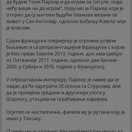
да будем Тони Паркер и да играм за титуле, онда
нећу више ни да играм", поручио је Паркер који је
открио да су његови будући планови везани за
живот у Сан Антонију, односно вођењу Асвела чији
је власник.
Сјајни француски плејмејкер је огромне успјехе
биљежио и са репрезентацијом Француске с којом
је био првак Европе 2013. године, док има сребро
из Литваније 2011. године, односно две бронзе -
2005. у Србији и 2015. године у Француској,
У опроштајном интервјуу, Паркер је навео да се
надао да ће одиграти 20 сезона са Спурсима, али
да је промјена средине и другачија улога у
Шарлоту, утицала на скраћивање каријере.
Осјетио се носталгично, фалила му је рутина коју је
имао у Тексасу...
"Тијело ми је одлично, без проблема бих могао да