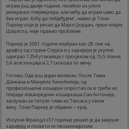
играм још двије године, посебно из улоге
резервног плејмејкера, али нећу да играм само да
бих играо. Хоћу да побјеђујем", навео је Тони
Паркер који је рекао да Мајкл Џордан, први човјек
Шарлота, није правио проблеме.
Паркер је 2001. године изабран као 28. пик на
драфту од стране Спурса и у каријери је укупно
одиграо 1.254 утакмице с просјеком од 15,5 поена,
5,6 асистенција и 2,7 скокова по мечу.
Готово. Оде још један великан. После Тима
Данкана и Мануела Ђинобилија, од
професионалне кошарке опростио се и трећи из
плејаде изванредних кошаркаша Сан Антонија,
заслужан за титуле тима из Тексаса у овом
веку. Тони Паркер је објавио – крај.
Искусни Француз (37 година) решио је да заврши
каријеру и посвети се пензионарским