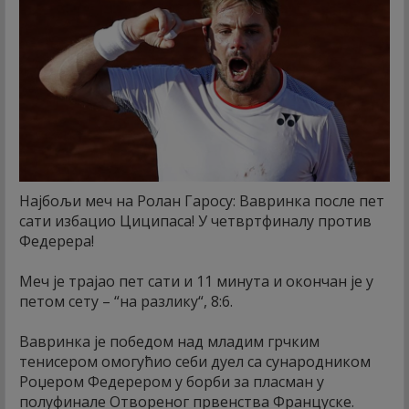
Најбољи меч на Ролан Гаросу: Вавринка после пет
сати избацио Циципаса! У четвртфиналу против
Федерера!
Меч је трајао пет сати и 11 минута и окончан је у
петом сету – “на разлику“, 8:6.
Вавринка је победом над младим грчким
тенисером омогућио себи дуел са сународником
Роџером Федерером у борби за пласман у
полуфинале Отвореног првенства Француске.