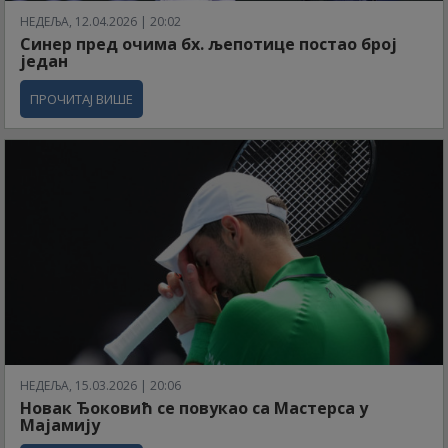
НЕДЕЉА, 12.04.2026 | 20:02
Синер пред очима бх. љепотице постао број
један
ПРОЧИТАЈ ВИШЕ
НЕДЕЉА, 15.03.2026 | 20:06
Новак Ђоковић се повукао са Мастерса у
Мајамију