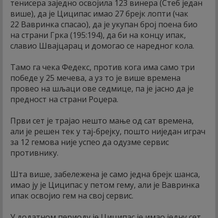
тенисера заједно освојила 123 винера (Стеб један
више), да је Циципас имао 27 брејк лопти (чак
22 Вавринка спасао), да је укупан број поена био
на страни Грка (195:194), да би на концу ипак,
славио Швајцарац и домогао се наредног кола.
Тамо га чека Федекс, против кога има само три
победе у 25 мечева, а уз то је више времена
провео на шљаци ове седмице, па је јасно да је
предност на страни Роџера.
Први сет је трајао нешто мање од сат времена,
али је решен тек у тај-брејку, пошто ниједан играч
за 12 гемова није успео да одузме сервис
противнику.
Шта више, забележена је само једна брејк шанса,
имао ју је Циципас у петом гему, али је Вавринка
ипак освојио гем на свој сервис.
У додатном периоду је Циципас је имао једну сет