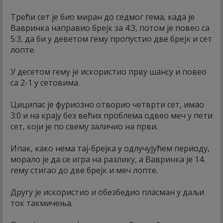
Трећи сет је био миран до седмог гема, када је
Вавринка направио брејк за 4:3, потом је повео са
5:3, да би у деветом гему пропустио две брејк и сет
лопте.
У десетом гему је искористио прву шансу и повео
са 2-1 у сетовима.
Циципас је фуриозно отворио четврти сет, имао
3:0 и на крају без већих проблема одвео меч у пети
сет, који је по свему заличио на први.
Ипак, како нема тај-брејка у одлучујућем периоду,
морало је да се игра на разлику, а Вавринка је 14.
гему стигао до две брејк и меч лопте.
Другу је искористио и обезбедио пласман у даљи
ток такмичења.