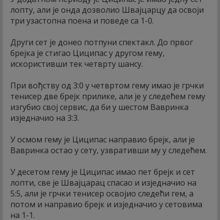
лопту, али је онда дозволио Швајцарцу да освоји
три узастопна поена и поведе са 1-0.
Други сет је донео потпуни спектакл. До првог
брејка је стигао Циципас у другом гему,
искористивши тек четврту шансу.
При вођству од 3:0 у четвртом гему имао је грчки
тенисер две брејк прилике, али је у следећем гему
изгубио свој сервис, да би у шестом Вавринка
изједначио на 3:3.
У осмом гему је Циципас направио брејк, али је
Вавринка остао у сету, узвративши му у следећем.
У десетом гему је Циципас имао пет брејк и сет
лопти, све је Швајцарац спасао и изједначио на
5:5, али је грчки тенисер освојио следећи гем, а
потом и направио брејк и изједначио у сетовима
на 1-1.