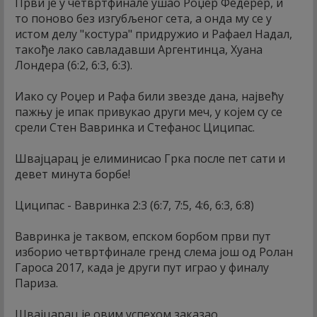
Први је у четвртфинале ушао Роџер Федерер, и
то поново без изгубљеног сета, а онда му се у
истом делу "костура" придружио и Рафаел Надал,
такође лако савладавши Аргентинца, Хуана
Лондера (6:2, 6:3, 6:3).
Иако су Роџер и Рафа били звезде дана, највећу
пажњу је ипак привукао други меч, у којем су се
срели Стен Вавринка и Стефанос Циципас.
Швајцарац је елиминисао Грка после пет сати и
девет минута борбе!
Циципас - Вавринка 2:3 (6:7, 7:5, 4:6, 6:3, 6:8)
Вавринка је таквом, епском борбом први пут
изборио четвртфинале гренд слема још од Ролан
Гароса 2017, када је други пут играо у финалу
Париза.
Швајцарац је овим успехом заказао