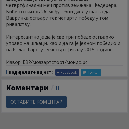
четвртфинални меч против земљака, Федерера.
Биће то њихов 26. међусобни дуел у шанса да
Вавринка оствари тек четврти победу у том
ривалству.
Интересантно је да је све три победе остварио
управо на шљаци, као и да га је једном победио и
на Ролан Гаросу - у четвртфиналу 2015. године.
Извор: Б92/моззартспорт/мондо.рс
Подијелите вијест:
Facebook
Twitter
Коментари
/
0
ОСТАВИТЕ КОМЕНТАР