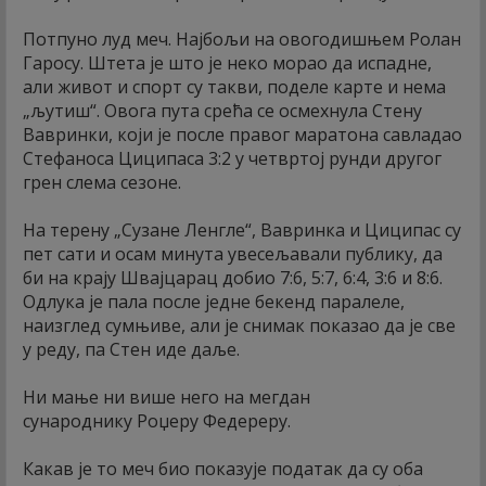
Потпуно луд меч. Најбољи на овогодишњем Ролан
Гаросу. Штета је што је неко морао да испадне,
али живот и спорт су такви, поделе карте и нема
„љутиш“. Овога пута срећа се осмехнула Стену
Вавринки, који је после правог маратона савладао
Стефаноса Циципаса 3:2 у четвртој рунди другог
грен слема сезоне.
На терену „Сузане Ленгле“, Вавринка и Циципас су
пет сати и осам минута увесељавали публику, да
би на крају Швајцарац добио 7:6, 5:7, 6:4, 3:6 и 8:6.
Одлука је пала после једне бекенд паралеле,
наизглед сумњиве, али је снимак показао да је све
у реду, па Стен иде даље.
Ни мање ни више него на мегдан
сународнику Роџеру Федереру.
Какав је то меч био показује податак да су оба