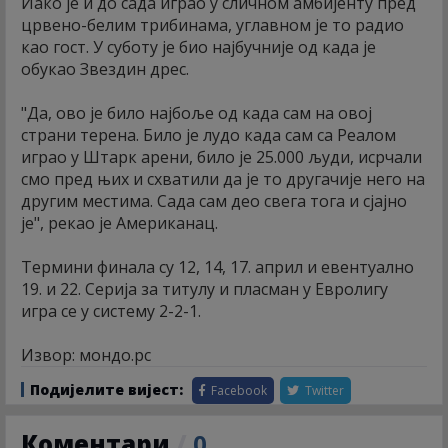
Иако је и до сада играо у сличном амбијенту пред
црвено-белим трибинама, углавном је то радио
као гост. У суботу је био најбучније од када је
обукао Звездин дрес.
"Да, ово је било најбоље од када сам на овој
страни терена. Било је лудо када сам са Реалом
играо у Штарк арени, било је 25.000 људи, исрчали
смо пред њих и схватили да је то другачије него на
другим местима. Сада сам део свега тога и сјајно
је", рекао је Американац.
Термини финала су 12, 14, 17. април и евентуално
19. и 22. Серија за титулу и пласман у Евролигу
игра се у систему 2-2-1.
Извор: мондо.рс
Подијелите вијест:
Facebook
Twitter
Коментари
/
0