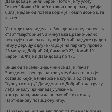
Давидовац и Били Берон. Потом је ту улогу
"изнео" Филип Човић и таква припрема дербија
била је један од потеза којим је Томић добио шта
је хтео.
У том детаљу видела се Звездина опредељност за
старт "мајсторице", а минутажа црвено-белих
показује на чијем наступу је Томић најдуже градио
игру у дербију одлуке - Оџо је на паркету провео
26 минута, Добрић 24, Симанић 22, Човић 19,
Берон 18, Фаје и Давидовац по 17...
Више од те селекције, чини се да је "печат"
Звездиног тренера на тријумфу било то што је
оставио Кејсија Риверса на клупи, а од старта
"гурнуо у ватру" Давидовца и Добрића, да трче у
леђа ривалу, да нападају улазима,
контранападима и да онемогуће и отежају
Партизанову позициону игру...
Наравно, не би требало пропустити ни 18 поена