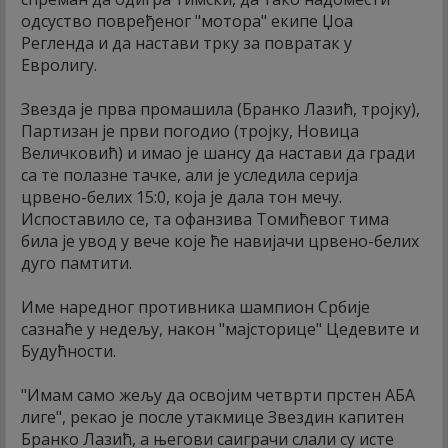
одсуство повређеног "мотора" екипе Џоа
Регленда и да настави трку за повратак у
Евролигу.
Звезда је прва промашила (Бранко Лазић, тројку),
Партизан је први погодио (тројку, Новица
Величковић) и имао је шансу да настави да гради
са те полазне тачке, али је уследила серија
црвено-белих 15:0, која је дала тон мечу.
Испоставило се, та офанзива Томићевог тима
била је увод у вече које ће навијачи црвено-белих
дуго памтити.
Име наредног противника шампион Србије
сазнаће у недељу, након "мајсторице" Цедевите и
Будућности.
"Имам само жељу да освојим четврти прстен АБА
лиге", рекао је после утакмице Звездин капитен
Бранко Лазић, а његови саиграчи слали су исте