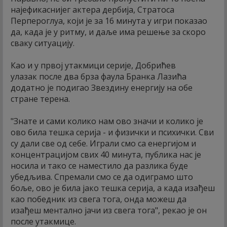
најефикаснијег актера дербија, Стратоса
Перпероглуа, који је за 16 минута у игри показао
да, када је у ритму, и даље има решење за скоро
сваку ситуацију.
Као и у првој утакмици серије, Добрићев
улазак после два брза фаула Бранка Лазића
додатно је подигао Звездину енергију на обе
стране терена.
"Знате и сами колико нам ово значи и колико је
ово била тешка серија - и физички и психички. Сви
су дали све од себе. Играли смо са енергијом и
концентрацијом свих 40 минута, публика нас је
носила и тако се наместило да разлика буде
убедљива. Спремали смо се да одиграмо што
боље, ово је била јако тешка серија, а када изађеш
као победник из свега тога, онда можеш да
изађеш ментално јачи из свега тога", рекао је он
после утакмице.