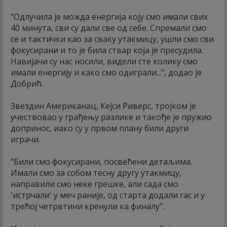
"Одлучила је можда енергија коју смо имали свих
40 минута, сви су дали све од себе. Спремали смо
се и тактички као за сваку утакмицу, ушли смо сви
фокусирани и то је била ствар која је пресудила.
Навијачи су нас носили, видели сте колику смо
имали енергију и како смо одиграли...", додао је
Добрић.
Звездин Американац, Кејси Риверс, тројком је
учествовао у грађењу разлике и такође је пружио
допринос, иако су у првом плану били други
играчи.
"Били смо фокусирани, посвећени детаљима.
Имали смо за собом тесну другу утакмицу,
направили смо неке грешке, али сада смо
'истрчали' у меч раније, од старта додали гас и у
трећој четрвтини кренули ка финалу".