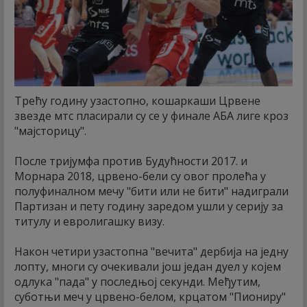
Трећу годину узастопно, кошаркаши Црвене
звезде мтс пласирали су се у финале АБА лиге кроз
"мајсторицу".
После тријумфа против Будућности 2017. и
Морнара 2018, црвено-бели су овог пролећа у
полуфиналном мечу "бити или не бити" надиграли
Партизан и пету годину заредом ушли у серију за
титулу и евролигашку визу.
Након четири узастопна "вечита" дербија на једну
лопту, многи су очекивали још један дуел у којем
одлука "пада" у последњој секунди. Међутим,
суботњи меч у црвено-белом, крцатом "Пиониру"