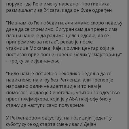
поруке - да ће о имену наредног противника
размишљати за 24 сата, када он буде одређен.
"Не знам ко ће победити, али имамо скоро недељу
дана да се спремимо. Сигуран сам да тренер има
план и наше је да радимо целе недеље, да се
припремимо за петак", рекао је после
утакмице Мохамед Фаје, крилни центар који је
постигао прве поене црвено-белих у "мајсторици"
- тројку за изједначење.
"Било нам је потребно неколико недеља да се
навикнемо на игру без Регленда, али тренер је
направио одличне адаптације и то нам је
помогло", додао је Сенегелац, упитан за одсуство
првог плејмејкера, који је у АБА плеј-офу био у
стању да наступи само полувреме.
У Реглендовом одсуству, на позицији "један" у
суботу су се од старта смењивали Дејан