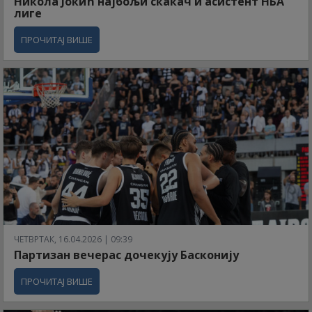
Никола Јокић најбољи скакач и асистент НБА
лиге
ПРОЧИТАЈ ВИШЕ
ЧЕТВРТАК, 16.04.2026 | 09:39
Партизан вечерас дочекују Басконију
ПРОЧИТАЈ ВИШЕ