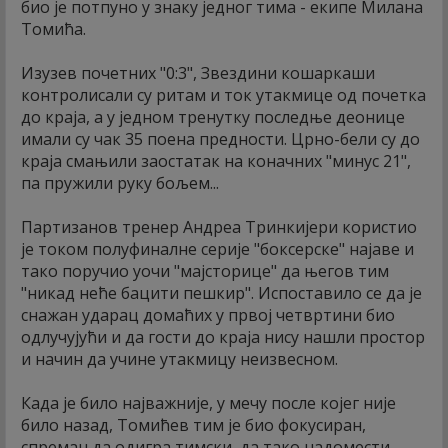
био је потпуно у знаку једног тима - екипе Милана
Томића.
Изузев почетних "0:3", Звездини кошаркаши
контролисали су ритам и ток утакмице од почетка
до краја, а у једном тренутку последње деонице
имали су чак 35 поена предности. Црно-бели су до
краја смањили заостатак на коначних "минус 21",
па пружили руку бољем...
Партизанов тренер Андреа Тринкијери користио
је током полуфиналне серије "боксерске" најаве и
тако поручио уочи "мајсторице" да његов тим
"никад неће бацити пешкир". Испоставило се да је
снажан ударац домаћих у првој четвртини био
одлучујући и да гости до краја нису нашли простор
и начин да учине утакмицу неизвесном.
Када је било најважније, у мечу после којег није
било назад, Томићев тим је био фокусиран,
спреман да одигра тимски, да тако надомести