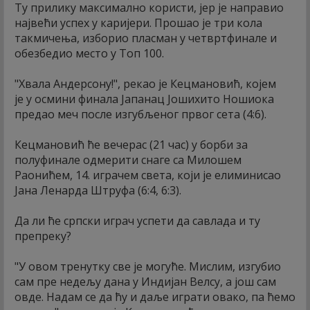
Ту прилику максимално користи, јер је направио
највећи успех у каријери. Прошао је три кола
такмичења, изборио пласман у четвртфинале и
обезбедио место у Топ 100.
"Хвала Андерсону!", рекао је Кецмановић, којем
је у осмини финала Јапанац Јошихито Ношиока
предао меч после изгубљеног првог сета (4:6).
Кецмановић ће вечерас (21 час) у борби за
полуфинале одмерити снаге са Милошем
Раонићем, 14. играчем света, који је елиминисао
Јана Ленарда Штруфа (6:4, 6:3).
Да ли ће српски играч успети да савлада и ту
препреку?
"У овом тренутку све је могуће. Мислим, изгубио
сам пре недељу дана у Индијан Велсу, а још сам
овде. Надам се да ћу и даље играти овако, па ћемо