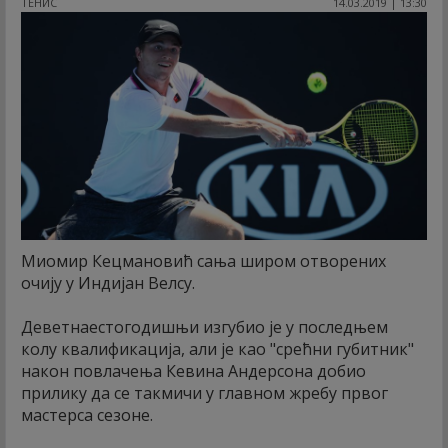
ТЕНИС
14.03.2019 | 13:30
Миомир Кецмановић сања широм отворених
очију у Индијан Велсу.
Деветнаестогодишњи изгубио је у последњем
колу квалификација, али је као "срећни губитник"
након повлачења Кевина Андерсона добио
прилику да се такмичи у главном жребу првог
мастерса сезоне.