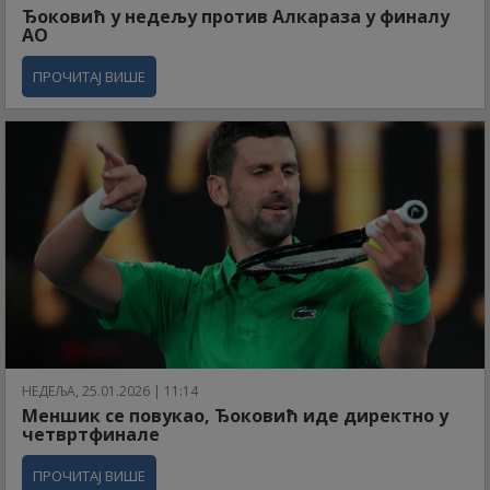
Ђоковић у недељу против Алкараза у финалу
АО
ПРОЧИТАЈ ВИШЕ
НЕДЕЉА, 25.01.2026 | 11:14
Меншик се повукао, Ђоковић иде директно у
четвртфинале
ПРОЧИТАЈ ВИШЕ