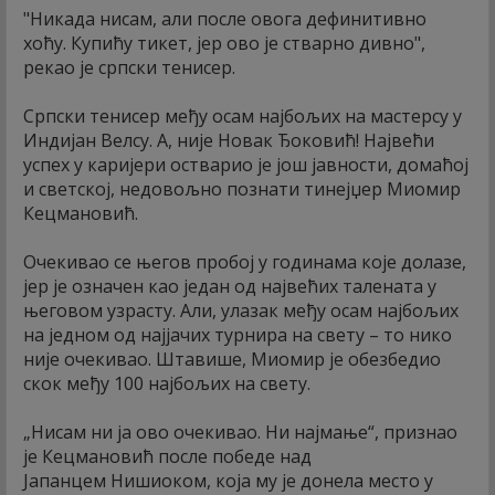
"Никада нисам, али после овога дефинитивно
хоћу. Купићу тикет, јер ово је стварно дивно",
рекао је српски тенисер.
Српски тенисер међу осам најбољих на мастерсу у
Индијан Велсу. А, није Новак Ђоковић! Највећи
успех у каријери остварио је још јавности, домаћој
и светској, недовољно познати тинејџер Миомир
Кецмановић.
Очекивао се његов пробој у годинама које долазе,
јер је означен као један од највећих талената у
његовом узрасту. Али, улазак међу осам најбољих
на једном од најјачих турнира на свету – то нико
није очекивао. Штавише, Миомир је обезбедио
скок међу 100 најбољих на свету.
„Нисам ни ја ово очекивао. Ни најмање“, признао
је Кецмановић после победе над
Јапанцем Нишиоком, која му је донела место у