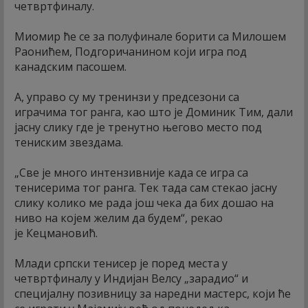
четвртфиналу.
Миомир ће се за полуфинале борити са Милошем
Раонићем, Подгоричанином који игра под
канадским пасошем.
А, управо су му тренинзи у предсезони са
играчима тог ранга, као што је Доминик Тим, дали
јасну слику где је тренутно његово место под
тениским звездама.
„Све је много интензивније када се игра са
тенисерима тог ранга. Тек тада сам стекао јасну
слику колико ме рада још чека да бих дошао на
ниво на којем желим да будем“, рекао
је Кецмановић.
Млади српски тенисер је поред места у
четвртфиналу у Индијан Велсу „зарадио“ и
специјалну позивницу за наредни мастерс, који ће