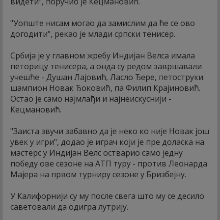
видети", поручио је Кецмановић.
"Уопште нисам могао да замислим да ће се ово
догодити", рекао је млади српски тенисер.
Србија је у главном жребу Индијан Велса имала
петорицу тенисера, а онда су редом завршавали
учешће - Душан Лајовић, Ласло Ђере, петоструки
шампион Новак Ђоковић, па Филип Крајиновић.
Остао је само најмлађи и најнеискуснији -
Кецмановић.
"Заиста звучи забавно да је неко ко није Новак још
увек у игри", додао је играч који је пре доласка на
мастерс у Индијан Велс остварио само једну
победу ове сезоне на АТП туру - против Леонарда
Мајера на првом турниру сезоне у Бризбејну.
У Калифорнији су му после свега што му се десило
саветовали да одигра лутрију.