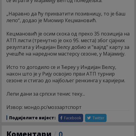
се играти у Мајамију већ од понедељка.
„Наравно да ћу прихватити позивницу, то је баш
лепо“, додао је Миомир Кецмановић.
Кецмановић је осим скока од преко 35 позиција на
АТП листи (тренутно је око 95. места) због сјајних
резултата у Индијан Велсу добио и "вајлд" карту за
учешће на наредном мастерсу сезоне, у Мајамију.
Исто то догодило се и Ђереу у Индијан Велсу,
након што је у Рију освојио први АТП турнир
сезоне и стигао до најбољег ренкинга у каријери.
Лепи дани за српски тенис теку...
Извор: мондо.рс/моззартспорт
Подијелите вијест:
Facebook
Twitter
Коментари
/
0