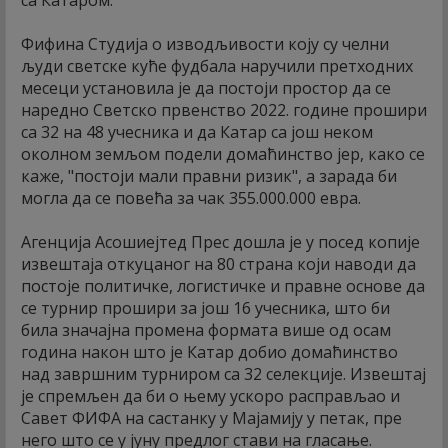
Фифина Студија о изводљивости коју су челни
људи светске куће фудбала наручили претходних
месеци установила је да постоји простор да се
наредно Светско првенство 2022. године прошири
са 32 на 48 учесника и да Катар са још неком
околном земљом подели домаћинство јер, како се
каже, "постоји мали правни ризик", а зарада би
могла да се повећа за чак 355.000.000 евра.
Агенција Асошиејтед Прес дошла је у посед копије
извештаја откуцаног на 80 страна који наводи да
постоје политичке, логистичке и правне основе да
се турнир прошири за још 16 учесника, што би
била значајна промена формата више од осам
година након што је Катар добио домаћинство
над завршним турниром са 32 селекције. Извештај
је спремљен да би о њему ускоро расправљао и
Савет ФИФА на састанку у Мајамију у петак, пре
него што се у јуну предлог стави на гласање.