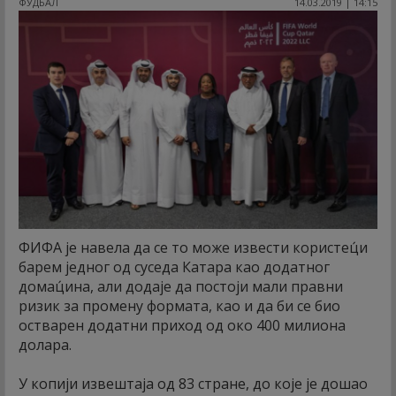
ФУДБАЛ
14.03.2019 | 14:15
ФИФА је навела да се то може извести користец́и
барем једног од суседа Катара као додатног
домац́ина, али додаје да постоји мали правни
ризик за промену формата, као и да би се био
остварен додатни приход од око 400 милиона
долара.
У копији извештаја од 83 стране, до које је дошао