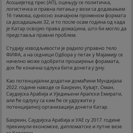
Асошијетед прес (АП), оцењују се политичка,
логистичка и правна питања у вези са додавањем
16 тимова, односно значајном променом формата
са досадашњих 32, и то после осам година од када
је Катар освојио права домац́ина, што би могло да
представља правни проблем.
Студију изводљивости је радило управно тело
ФИФА, а на седници Одбора у петак у Мајамију се
начелно може одобрити проширење форамата,
док ће коначна одлука бити донета у јуну.
Као потенцијални додатни домаћини Мундијала
2022. године наводе се Бахреин, Кувајт, Оман,
Саудијска Арабија и Уједињени Арапски Емирати,
али ће одлуку са ким ће се удружити у
потенцијалној организацији донети Катар.
Бахреин, Саудијска Арабија и УАЕ су 2017. године
прекинули економске, дипломатске и путне везе
са Катаром.