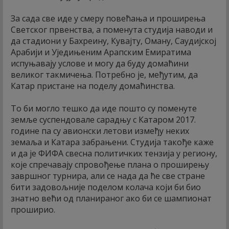
За сада све иде у смеру повећања и проширења
Светског првенства, а поменута студија наводи и
да стадиони у Бахреину, Кувајту, Оману, Саудијској
Арабији и Уједињеним Арапским Емиратима
испуњавају услове и могу да буду домаћини
великог такмичења. Потребно је, међутим, да
Катар пристане на поделу домаћинства.
То би могло тешко да иде пошто су поменуте
земље суспендовале сарадњу с Катаром 2017.
године па су авионски летови између неких
земаља и Катара забрањени. Студија такође каже
и да је ФИФА свесна политичких тензија у региону,
које спречавају спровођење плана о проширењу
завршног турнира, али се нада да ће све стране
бити задовољније поделом колача који би био
знатно већи од планираног ако би се шампионат
проширио.