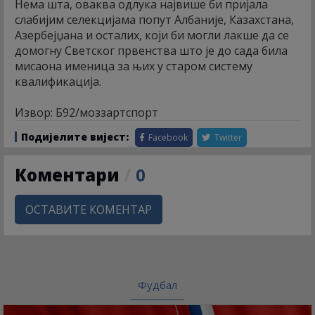
Нема шта, оваква одлука највише би пријала
слабијим селекцијама попут Албаније, Казахстана,
Азербејџана и осталих, који би могли лакше да се
домогну Светског првенства што је до сада била
мисаона именица за њих у старом систему
квалификација.
Извор: Б92/моззартспорт
Подијелите вијест:
Facebook
Twitter
Коментари
/
0
ОСТАВИТЕ КОМЕНТАР
Фудбал