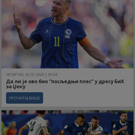
ЧЕТВРТАК, 02.07.2026 | 05:04
Да ли је ово био “посљедњи плес” у дресу БиХ
за Џеку
ПРОЧИТАЈ ВИШЕ