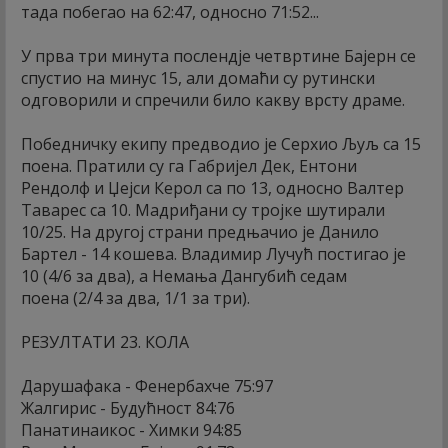
тада побегао на 62:47, односно 71:52...
У прва три минута послендје четвртине Бајерн се
спустио на минус 15, али домаћи су рутински
одговорили и спречили било какву врсту драме.
Победничку екипу предводио је Серхио Љуљ са 15
поена. Пратили су га Габријел Дек, Ентони
Рендолф и Џејси Керол са по 13, односно Валтер
Таварес са 10. Мадриђани су тројке шутирали
10/25. На другој страни предњачио је Данило
Бартел - 14 кошева. Владимир Лучућ постигао је
10 (4/6 за два), а Немања Дангубић седам
поена (2/4 за два, 1/1 за три).
РЕЗУЛТАТИ 23. КОЛА
Дарушафака - Фенербахче 75:97
Жалгирис - Будућност 84:76
Панатинаикос - Химки 94:85