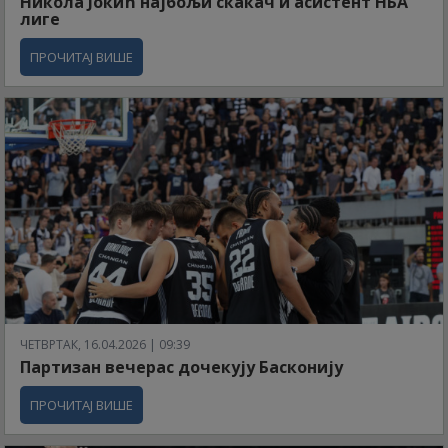
Никола Јокић најбољи скакач и асистент НБА
лиге
ПРОЧИТАЈ ВИШЕ
ЧЕТВРТАК, 16.04.2026 | 09:39
Партизан вечерас дочекују Басконију
ПРОЧИТАЈ ВИШЕ