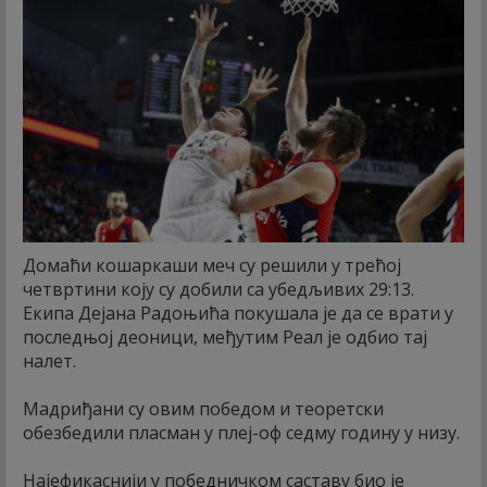
Домаћи кошаркаши меч су решили у трећој
четвртини коју су добили са убедљивих 29:13.
Екипа Дејана Радоњића покушала је да се врати у
последњој деоници, међутим Реал је одбио тај
налет.
Мадриђани су овим победом и теоретски
обезбедили пласман у плеј-оф седму годину у низу.
Најефикаснији у победничком саставу био је