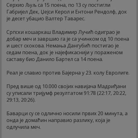
Серхио Љуљ са 15 поена, по 13 су постигли
Габријел Дек, Џејси Керол и Ентони Рендолф, док
је десет убацио Валтер Таварес.
Српски кошаркаш Владимир Лучић одиграо је
добар меч и завршио га је са учинком од 10 поена
и шест скокова. Немања Дангубић постигао је
седам поена, док је најефикаснији у пораженом
саставу био Данило Бартел са 14 поена.
Реал је славио против Бајерна у 23. колу Евролиге.
Пред више од 10.000 својих навијача Мадриђани
су уписали тријумф резултатом 91:78 (22:17, 20:22,
29:13, 20:26).
Баварци су се одлично носили првих 20 минута, а
онда је домаћин направио разлику, која је
одлучила меч.