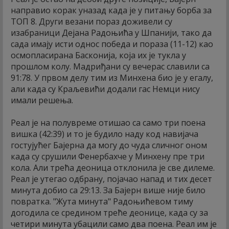
направио корак уназад када је у питању борба за
ТОП 8. Други везани пораз доживели су
изабраници Дејана Радоњића у Шпанији, тако да
сада имају исти однос победа и пораза (11-12) као
осмопласирана Басконија, која их је тукла у
прошлом колу. Мадриђани су вечерас славили са
91:78. У првом делу тим из Минхена био је у егалу,
али када су Краљевићи додали гас Немци нису
имали решења.
Реал је на полувреме отишао са само три поена
вишка (42:39) и то је будило наду код навијача
гостујућег Бајерна да могу до чуда сличног оном
када су срушили Фенербахче у Минхену пре три
кола. Али трећа деоница отклонила је све дилеме.
Реал је утегао одбрану, појачао напад и тих десет
минута добио са 29:13. За Бајерн више није било
повратка. "Жута минута" Радоњићевом тиму
догодила се средином треће деонице, када су за
четири минута убацили само два поена. Реал им је