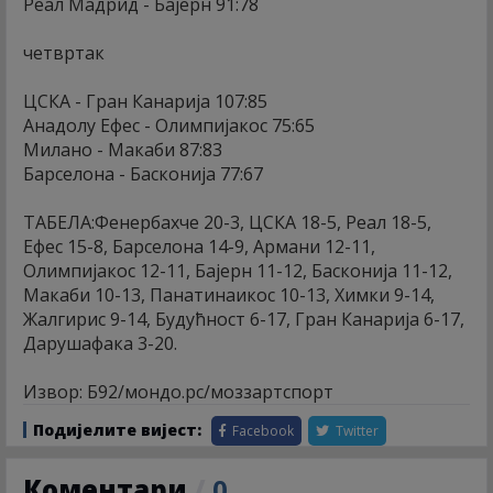
Реал Мадрид - Бајерн 91:78
четвртак
ЦСКА - Гран Канарија 107:85
Анадолу Ефес - Олимпијакос 75:65
Милано - Макаби 87:83
Барселона - Басконија 77:67
ТАБЕЛА:Фенербахче 20-3, ЦСКА 18-5, Реал 18-5,
Ефес 15-8, Барселона 14-9, Армани 12-11,
Олимпијакос 12-11, Бајерн 11-12, Басконија 11-12,
Макаби 10-13, Панатинаикос 10-13, Химки 9-14,
Жалгирис 9-14, Будућност 6-17, Гран Канарија 6-17,
Дарушафака 3-20.
Извор: Б92/мондо.рс/моззартспорт
Подијелите вијест:
Facebook
Twitter
Коментари
/
0