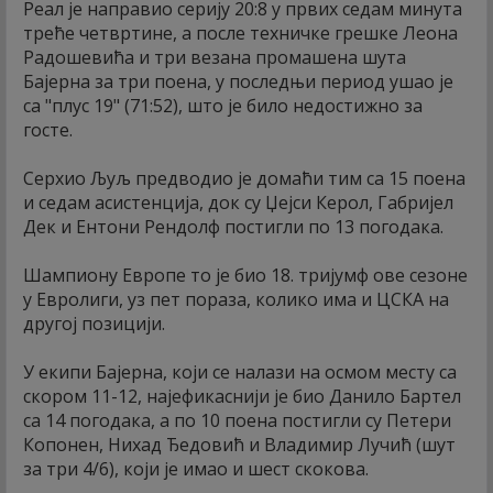
Реал је направио серију 20:8 у првих седам минута
треће четвртине, а после техничке грешке Леона
Радошевића и три везана промашена шута
Бајерна за три поена, у последњи период ушао је
са "плус 19" (71:52), што је било недостижно за
госте.
Серхио Љуљ предводио је домаћи тим са 15 поена
и седам асистенција, док су Џејси Керол, Габријел
Дек и Ентони Рендолф постигли по 13 погодака.
Шампиону Европе то је био 18. тријумф ове сезоне
у Евролиги, уз пет пораза, колико има и ЦСКА на
другој позицији.
У екипи Бајерна, који се налази на осмом месту са
скором 11-12, најефикаснији је био Данило Бартел
са 14 погодака, а по 10 поена постигли су Петери
Копонен, Нихад Ђедовић и Владимир Лучић (шут
за три 4/6), који је имао и шест скокова.