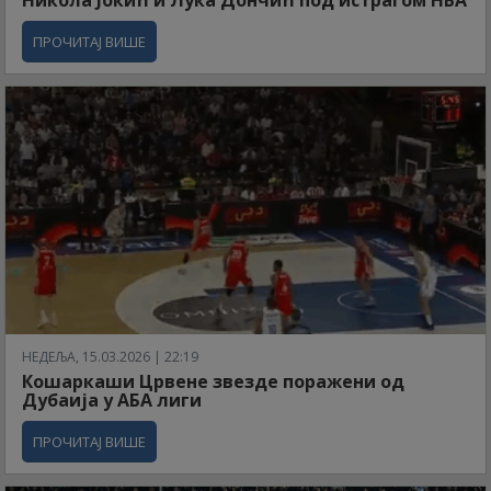
Никола Јокић и Лука Дончић под истрагом НБА
ПРОЧИТАЈ ВИШЕ
НЕДЕЉА, 15.03.2026 | 22:19
Кошаркаши Црвене звезде поражени од
Дубаија у АБА лиги
ПРОЧИТАЈ ВИШЕ