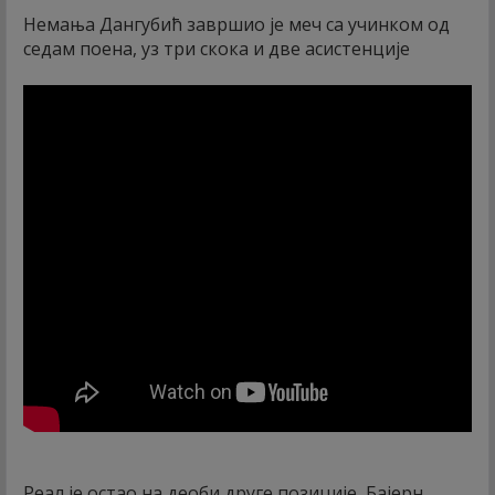
Немања Дангубић завршио је меч са учинком од
седам поена, уз три скока и две асистенције
Реал је остао на деоби друге позиције, Бајерн