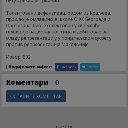
путу“, рекао је Гркинић.
Талентовани дефанзивац, родом из Краљева,
прошао је омладинске школе ОФК Београда и
Партизана, био је селектован у све млађе
селекције националног тима и дебитовао за
младу репрезентацију у пријатељском сусрету
против репрезентације Македоније.
Извор: Б92
Подијелите вијест:
Facebook
Twitter
Коментари
/
0
ОСТАВИТЕ КОМЕНТАР
Фудбал