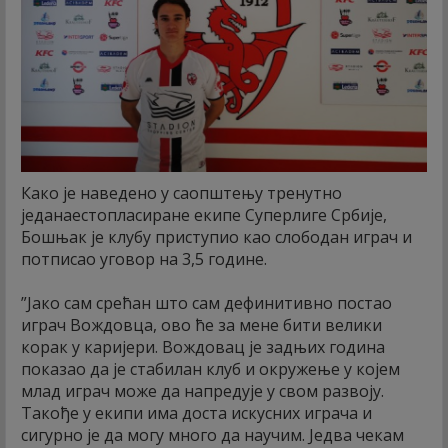
Како је наведено у саопштењу тренутно
једанаестопласиране екипе Суперлиге Србије,
Бошњак је клубу приступио као слободан играч и
потписао уговор на 3,5 године.
”Јако сам срећан што сам дефинитивно постао
играч Вождовца, ово ће за мене бити велики
корак у каријери. Вождовац је задњих година
показао да је стабилан клуб и окружење у којем
млад играч може да напредује у свом развоју.
Такође у екипи има доста искусних играча и
сигурно је да могу много да научим. Једва чекам