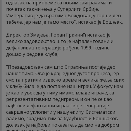
одлазак на припреме са новим саиграчима, и
почетак такмичења у Суперлиги Србије.
Императив је да вратимо Вождовац у горњи део
табеле, јер нам је тамо место“, истакао је Бошњак.
Директор Змајева, Горан Гркинић истакао је
велико задовољство што је најталентованији
дефанзивац генерације рођене 1999. године
дошао у редове клуба,
”Презадовољан сам што Страхиња постаје део
нашег тима. Ово је крај једног дугог процеса, јер
смо га пратили извесно време и велика жеља свих
у клубу била је да постане наш играч. У фокусу нам
је као и увек да у тиму имамо младе играче, са
репрезентативним педигреом, и он ће се као
најбољи дефанзивни играч своје генерације
савршено уклопити у нашу екипу. Систематски
радимо, градимо тим за будућност и Бошњаков
долазак је најбољи показатељ да смо на добром