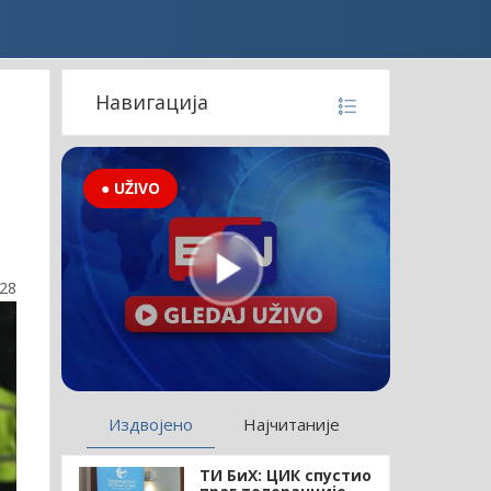
Навигација
● UŽIVO
:28
Издвојено
Најчитаније
ТИ БиХ: ЦИК спустио