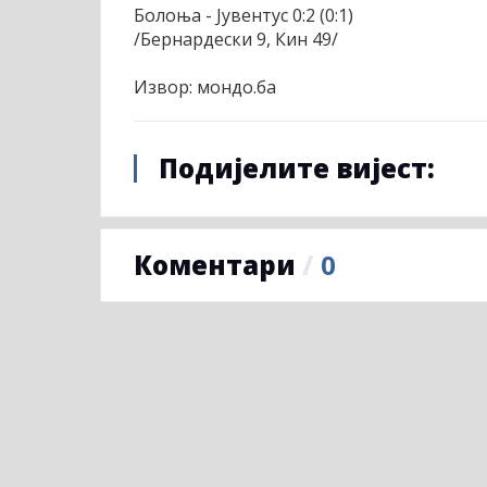
Болоња - Јувентус 0:2 (0:1)
/Бернардески 9, Кин 49/
Извор: мондо.ба
Подијелите вијест:
Коментари
/
0