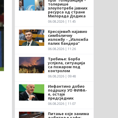
праг толеранције -
толерише
злоупотребе јавних
ресурса од стране
Милорада Додика
06.08.2026 | 11:45
Кресојевић најавио
симболичну
изложбу - „Изложба
палих бандера“
06.08.2026 | 11:26
Требиње: Борба
успјела, ситуација
са пожаром под
контролом
06.08.2026 | 09:48
Инфантино добио
подршку УО ФИФА-
е, остаје
предсједник
06.08.2026 | 11:07
Питање које занима
љубитеље кафе: