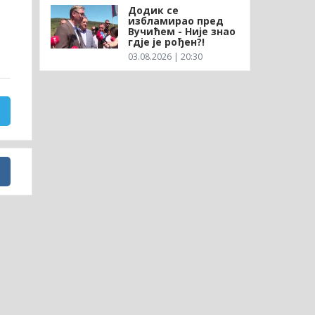
Додик се
избламирао пред
Вучићем - Није знао
гдје је рођен?!
03.08.2026 | 20:30