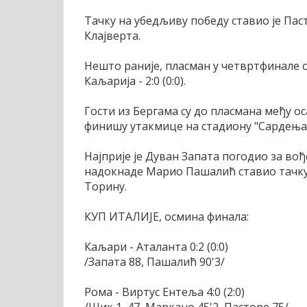
Тачку на убедљиву победу ставио је Пас
Клајверта.
Нешто раније, пласман у четвртфинале о
Каљарија - 2:0 (0:0).
Гости из Бергама су до пласмана међу о
финишу утакмице на стадиону "Сардења 
Најприје је Дуван Запата погодио за вођс
надокнаде Марио Пашалић ставио тачку 
Торину.
КУП ИТАЛИЈЕ, осмина финала:
Каљари - Аталанта 0:2 (0:0)
/Запата 88, Пашалић 90'3/
Рома - Виртус Ентеља 4:0 (2:0)