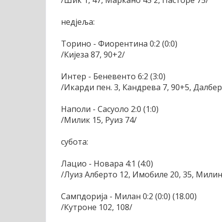
/Шик 1, 47, Маркано 45'2, Пасторе 75/
недјеља:
Торино - Фиорентина 0:2 (0:0)
/Кијеза 87, 90+2/
Интер - Беневенто 6:2 (3:0)
/Икарди пен. 3, Кандрева 7, 90+5, Далбер
Наполи - Сасуоло 2:0 (1:0)
/Милик 15, Руиз 74/
субота:
Лацио - Новара 4:1 (4:0)
/Луиз Алберто 12, Имобиле 20, 35, Мили
Сампдорија - Милан 0:2 (0:0) (18.00)
/Кутроне 102, 108/