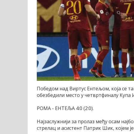
Победом над Виртус Ентељом, која се та
обезбедили место у четвртфиналу Купа И
РОМА - ЕНТЕЉА 4:0 (2:0).
Најзаслужнији за пролаз међу осам најб
стрелац и асистент Патрик Шик, којем ј