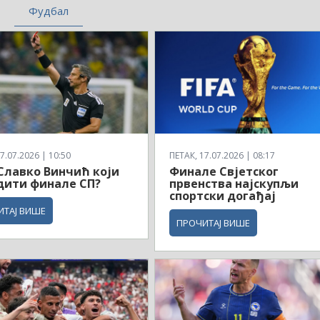
Фудбал
7.07.2026 | 10:50
ПЕТАК, 17.07.2026 | 08:17
 Славко Винчић који
Финале Свјетског
дити финале СП?
првенства најскупљи
спортски догађај
ИТАЈ ВИШЕ
ПРОЧИТАЈ ВИШЕ