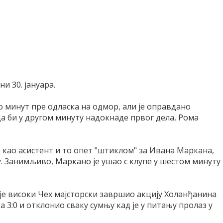
и 30. јануара.
 то минут пре одласка на одмор, али је оправдано
а би у другом минуту надокнаде првог дела, Рома
а као асистент и то опет "штиклом" за Ивана Маркана,
ију. Занимљиво, Маркано је ушао с клупе у шестом минуту
је високи Чех мајсторски завршио акцију Холанђанина
 3:0 и отклонио сваку сумњу кад је у питању пролаз у