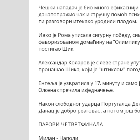
Чешки нападач је био много ефикаснији д
данапотражио чак и стручну помоћ психо
ти разговори итекако уродили плодом.
Иако је Рома уписала сигурну победу, с
фаворизованом домаћину на "Олимпику" у
постигао Шик.
Александар Коларов је с леве стране упу
пронашао Шика, који је "штиклом" погод
Ентеља је узвратила у 17. минуту и сам
Олсена спречила изједначење.
Након слободног ударца Португалца Ден
Данац је добро реаговао, а потом још б
ПАРОВИ ЧЕТВРТФИНАЛА
Милан - Наполи