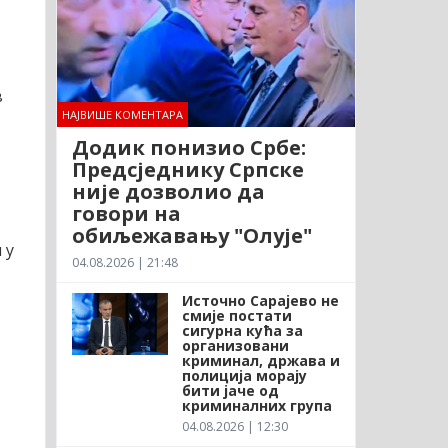
в
НАЈВИШЕ КОМЕНТАРА
Додик понизио Србе:
Предсједнику Српске
није дозволио да
говори на
обиљежавању "Олује"
 у
04.08.2026 | 21:48
Источно Сарајево не
смије постати
сигурна кућа за
организовани
криминал, држава и
полиција морају
бити јаче од
криминалних група
04.08.2026 | 12:30