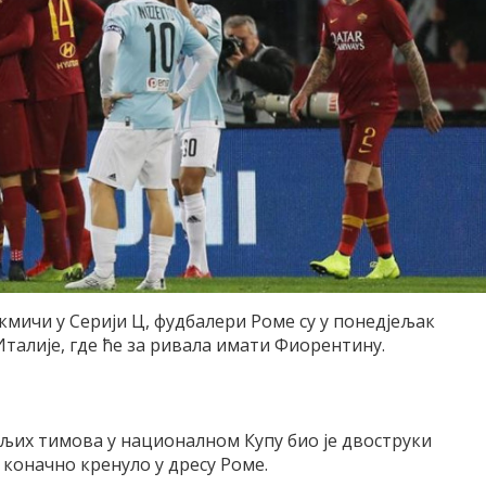
кмичи у Серији Ц, фудбалери Роме су у понедјељак
талије, где ће за ривала имати Фиорентину.
ољих тимова у националном Купу био је двоструки
е коначно кренуло у дресу Роме.