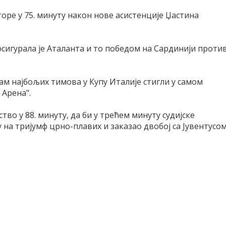
торе у 75. минуту након нове асистенције Џастина
сигурала је Аталанта и то победом на Сардинији проти
сам најбољих тимова у Купу Италије стигли у самом
Арена".
тво у 88. минуту, да би у трећем минуту судијске
на тријумф црно-плавих и заказао двобој са Јувентусом