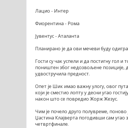
Лацио - Интер
Фиорентина - Рома
Јувентус - Аталанта
Планирано је да ови мечеви буду одигран
Гости су чак успели и да постигну гол и
поништен због недозвољене позиције, д
удвостручила предност.
Опет је Шик имао важну улогу, овог пут
који је сместио лопту у десни угао гост
након што се повредио Жорж Жезус.
Чим је почело друго полувреме, поново 
Џастина Клајверта погодивши сам угао за
четвртфинале.