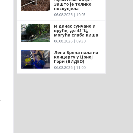
Зашто је толико
поскупјела
06.08.2026 | 10:05
И данас сунчано и
вруће, до 41°Ц,
могућа слаба киша
06.08.2026 | 09:30
Лепа Брена пала на
концерту у Црној
Гори (ВИДЕО)
06.08.2026 | 11:00
,