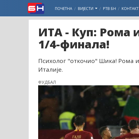
ПОЧЕТНА
ВИЈЕСТИ
РТВ БН
КОНТАКТ
ИТА - Куп: Рома
1/4-финала!
Психолог "откочио" Шика! Рома 
Италије.
ФУДБАЛ