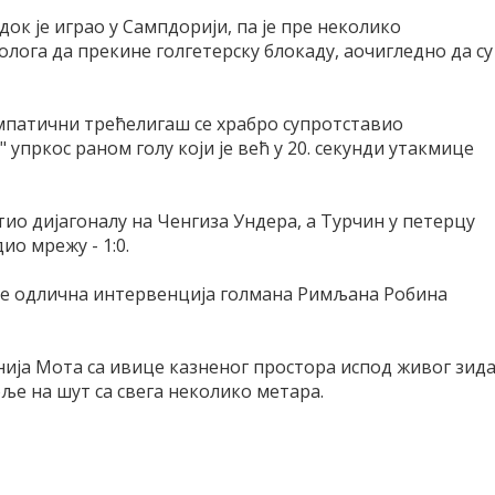
ок је играо у Сампдорији, па је пре неколико
лога да прекине голгетерску блокаду, аочигледно да су
импатични трећелигаш се храбро супротставио
пркос раном голу који је већ у 20. секунди утакмице
тио дијагоналу на Ченгиза Ундера, а Турчин у петерцу
ио мрежу - 1:0.
о је одлична интервенција голмана Римљана Робина
ија Мота са ивице казненог простора испод живог зида
оље на шут са свега неколико метара.