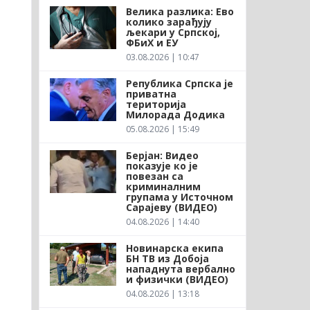
Велика разлика: Ево
колико зарађују
љекари у Српској,
ФБиХ и ЕУ
03.08.2026 | 10:47
Република Српска је
приватна
територија
Милорада Додика
05.08.2026 | 15:49
Берјан: Видео
показује ко је
повезан са
криминалним
групама у Источном
Сарајеву (ВИДЕО)
04.08.2026 | 14:40
Новинарска екипа
БН ТВ из Добоја
нападнута вербално
и физички (ВИДЕО)
04.08.2026 | 13:18