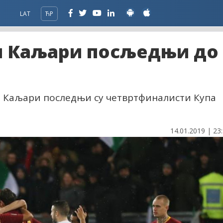
LAT
ЋР
 и Каљари посљедњи до
и Каљари последњи су четвртфиналисти Купа
14.01.2019 | 23