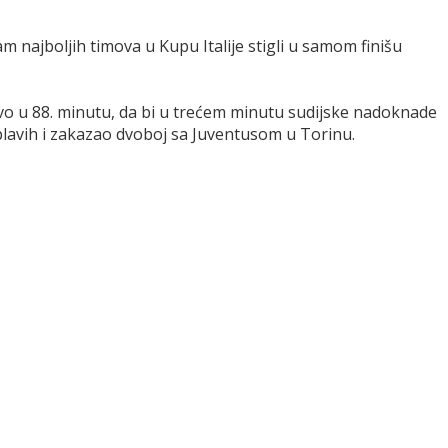
najboljih timova u Kupu Italije stigli u samom finišu
vo u 88. minutu, da bi u trećem minutu sudijske nadoknade
plavih i zakazao dvoboj sa Juventusom u Torinu.