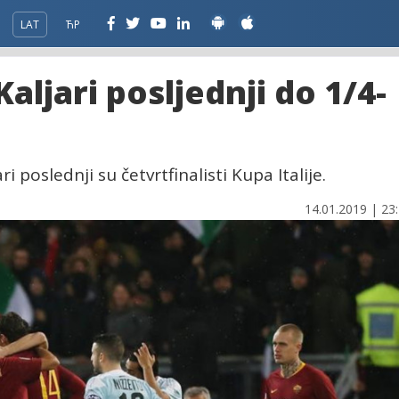
LAT
ЋР
Kaljari posljednji do 1/4-
i poslednji su četvrtfinalisti Kupa Italije.
14.01.2019 | 23