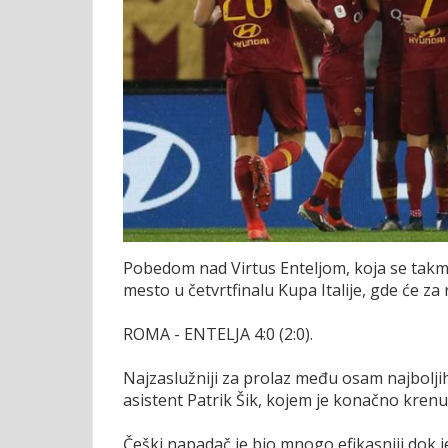
Pobedom nad Virtus Enteljom, koja se takmič
mesto u četvrtfinalu Kupa Italije, gde će za 
ROMA - ENTELJA 4:0 (2:0).
Najzaslužniji za prolaz među osam najboljih
asistent Patrik Šik, kojem je konačno kren
Češki napadač je bio mnogo efikasniji dok j