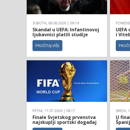
SUBOTA, 08.08.2026 | 09:19
PONEDELJ
Skandal u UEFA: Infantinovoj
UEFA o
ljubavnici platili studije
i Vite
PROČITAJ VIŠE
PROČIT
PETAK, 17.07.2026 | 08:17
SREDA, 1
Finale Svjetskog prvenstva
U fina
najskuplji sportski događaj
Španij