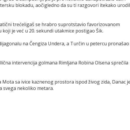
rsku blokadu, aočigledno da su ti razgovori itekako urodil
atični trećeligaš se hrabro suprotstavio favorizovanom
oji je već u 20. sekundi utakmice postigao Šik.
 dijagonalu na Čengiza Undera, a Turčin u petercu pronašao
odlična intervencija golmana Rimljana Robina Olsena sprečila
Mota sa ivice kaznenog prostora ispod živog zida, Danac j
a svega nekoliko metara.