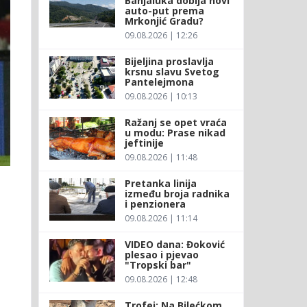
Banjaluka dobija novi
auto-put prema
Mrkonjić Gradu?
09.08.2026 | 12:26
Bijeljina proslavlja
krsnu slavu Svetog
Pantelejmona
09.08.2026 | 10:13
Ražanj se opet vraća
u modu: Prase nikad
jeftinije
09.08.2026 | 11:48
Pretanka linija
između broja radnika
i penzionera
09.08.2026 | 11:14
VIDEO dana: Đoković
plesao i pjevao
"Tropski bar"
09.08.2026 | 12:48
Trofej: Na Bilećkom