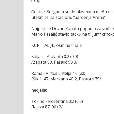
(0:0).
Gosti iz Bergama su do plasmana među osam 
utakmice na stadionu "Sardenja Arena".
Najprije je Duvan Zapata pogodio za vođst
Mario Pašalić stavio tačku na trijumf crno-
KUP ITALIJE, osmina finala:
Kaljari - Atalanta 0:2 (0:0)
/Zapata 88, Pašalić 90'3/
Roma - Virtus Entelja 4:0 (2:0)
/Šik 1, 47, Markano 45'2, Pastore 75/
nedjelja:
Torino - Fiorentina 0:2 (0:0)
/Kijeza 87, 90+2/