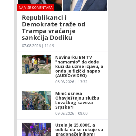
NAJVIŠE KOMENTARA
Republikanci i
Demokrate traže od
Trampa vraćanje
sankcija Dodiku
07.08.2026 | 11:19
Novinarku BN TV
"namamio" da dođe
kući da uzme izjavu, a
onda je fizički napao
(AUDIO/VIDEO)
06.08.2026 | 13:32
Minić osniva
Obavještajnu službu
Lovačkog saveza
Srpske?!
09.08.2026 | 08:00
Uzela je 25.000€, a
odbila da se rukuje sa
gradonačelnikom!