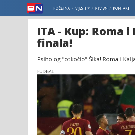
POČETNA
VIJESTI
RTV BN
KONTAKT
ITA - Kup: Roma i 
finala!
Psiholog "otkočio" Šika! Roma i Kaljar
FUDBAL