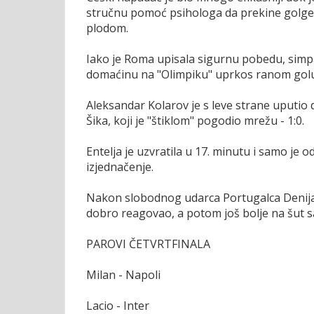
stručnu pomoć psihologa da prekine golgete
plodom.
Iako je Roma upisala sigurnu pobedu, simp
domaćinu na "Olimpiku" uprkos ranom golu k
Aleksandar Kolarov je s leve strane uputio
Šika, koji je "štiklom" pogodio mrežu - 1:0.
Entelja je uzvratila u 17. minutu i samo je 
izjednačenje.
Nakon slobodnog udarca Portugalca Denija 
dobro reagovao, a potom još bolje na šut s
PAROVI ČETVRTFINALA
Milan - Napoli
Lacio - Inter