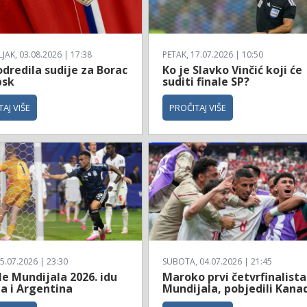
AK, 03.08.2026 | 17:38
PETAK, 17.07.2026 | 10:50
dredila sudije za Borac
Ko je Slavko Vinčić koji će
bsk
suditi finale SP?
AJ VIŠE
PROČITAJ VIŠE
5.07.2026 | 23:30
SUBOTA, 04.07.2026 | 21:45
le Mundijala 2026. idu
Maroko prvi četvrfinalista
a i Argentina
Mundijala, pobjedili Kana