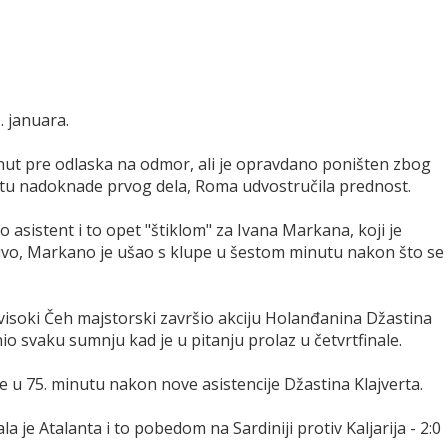
. januara.
minut pre odlaska na odmor, ali je opravdano poništen zbog
utu nadoknade prvog dela, Roma udvostručila prednost.
 asistent i to opet "štiklom" za Ivana Markana, koji je
jivo, Markano je ušao s klupe u šestom minutu nakon što se
isoki Čeh majstorski završio akciju Holanđanina Džastina
io svaku sumnju kad je u pitanju prolaz u četvrtfinale.
 u 75. minutu nakon nove asistencije Džastina Klajverta.
a je Atalanta i to pobedom na Sardiniji protiv Kaljarija - 2:0