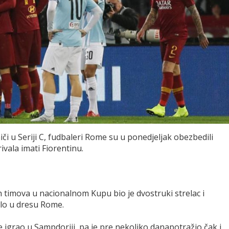
i u Seriji C, fudbaleri Rome su u ponedjeljak obezbedili
rivala imati Fiorentinu.
 timova u nacionalnom Kupu bio je dvostruki strelac i
ulo u dresu Rome.
e igrao u Sampdoriji, pa je pre nekoliko danapotražio čak i