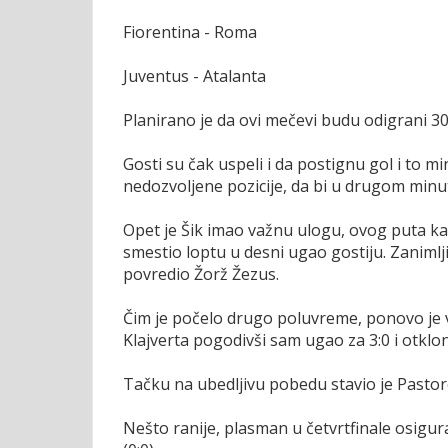
Fiorentina - Roma
Juventus - Atalanta
Planirano je da ovi mečevi budu odigrani 30
Gosti su čak uspeli i da postignu gol i to 
nedozvoljene pozicije, da bi u drugom min
Opet je Šik imao važnu ulogu, ovog puta kao
smestio loptu u desni ugao gostiju. Zaniml
povredio Žorž Žezus.
Čim je počelo drugo poluvreme, ponovo je v
Klajverta pogodivši sam ugao za 3:0 i otklon
Tačku na ubedljivu pobedu stavio je Pastore
Nešto ranije, plasman u četvrtfinale osigural