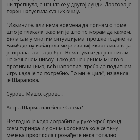
ни трепнула, а нашла се у другој рунди. Дартова је
терен напустила сузних очију.
"Извините, али нема времена да причам о томе
што је плакала, жао ми је што то морам да кажем.
Била сам у многим ситуацијама, прошле године на
Вимблдону избацила ме је квалификанткиња која
је играла заиста добро. Нема сумње да још нисам
на жељеном нивоу. Тако да не бринем много о
противницима, већ напротив, треба да подигнем
игру када је то потребно. То ми је циљ", изјавила
је Шарапова.
Сурово Машо, сурово...
Астра Шарма или беше Сарма?
Незгодно је када дограбите у руке жреб гренд
слем турнира и у оним колонама које се тичу
мечева првог кола пронађете нека тотално