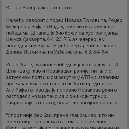
Рафа и Роџер лако на старту
Највећи фаворити поред Новака Ђоковића, Роџер
Федерер и Рафаел Надал, почели су такмичење
победама. Шпанац је био бољи од Аустралијанца
Џејмса Дакворта, 6:4, 6:3, 7:5, а Федерер је у
последњем мечу на "Род Лејвер арени" победио
Дениса Истомина из Узбекистана, 6:3, 6:4, 6:4.
Рекло би се, рутинске победе и једног и другог. И
Шпанца су, као и Новака дан раније, питали о
актуелном полтичком ренутку у АТПни извесним
превирањима око тога ко ће бити председник.
Али Рафа готово да је поновио Новакове речи о
расподели новца тако да и они који турнир
завршавају на старту, боље финансијски пролазе.
"Спорт није фер баш према сваком, као што ни
живот није фер према сваком. То је реалност.
Спорт не постаје популарнији ако само играчи из