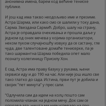
анонимна имена, барем код већине тениске
публике.
И још кад има такво неодољиво име и презиме.
Астра Шарма, или како смо се шалили у току дана,
Сарма. Звездана Сармић. Добро, шалу на страну,
Астра је оправдала очекивања и прошла даље у
једном од оних мечева у којима организатори,
неком пуком случајношћу извуку да се састану, гле
чуда, две талентоване домаће тенисерке, па је
тако шармантна Шарма победила опет мало
познату колегиницу Присилу Хон.
Е сад, Астра има праву базуку у рукама, њени
сервиси иду и до 190 на час. Али није још ишло све
тако глатко до сада. Истина, први пут је добила и
својих "пет минута" у прес сали.
"Одлучила сам да идем на колџ пошто сам
поломила чланак на једном мечу. Док сам се
опорављала, ништа ми није успевало на про