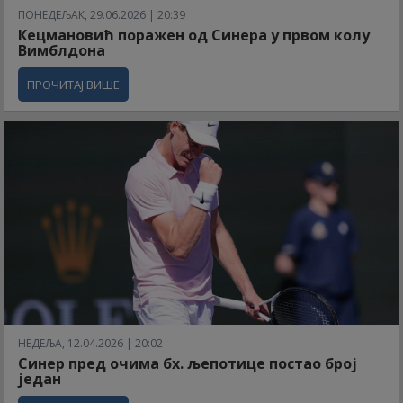
ПОНЕДЕЉАК, 29.06.2026 | 20:39
Кецмановић поражен од Синера у првом колу
Вимблдона
ПРОЧИТАЈ ВИШЕ
НЕДЕЉА, 12.04.2026 | 20:02
Синер пред очима бх. љепотице постао број
један