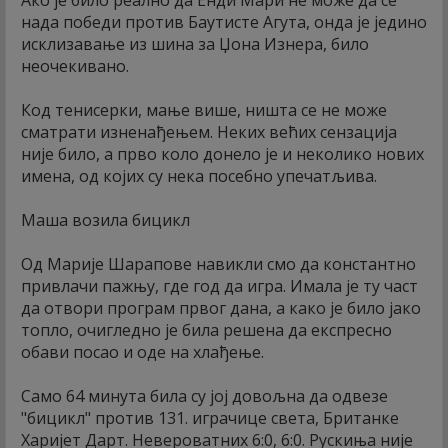
нада победи против Баутисте Агута, онда је једино
исклизавање из шина за Џона Изнера, било
неочекивано.
Код тенисерки, мање више, ништа се не може
сматрати изненађењем. Неких већих сензација
није било, а прво коло донело је и неколико нових
имена, од којих су нека посебно упечатљива.
Маша возила бицикл
Од Марије Шарапове навикли смо да константно
привлачи пажњу, где год да игра. Имала је ту част
да отвори програм првог дана, а како је било јако
топло, очигледно је била решена да експресно
обави посао и оде на хлађење.
Само 64 минута била су јој довољна да одвезе
"бицикл" против 131. играчице света, Британке
Харијет Дарт. Невероватних 6:0, 6:0. Рускиња није