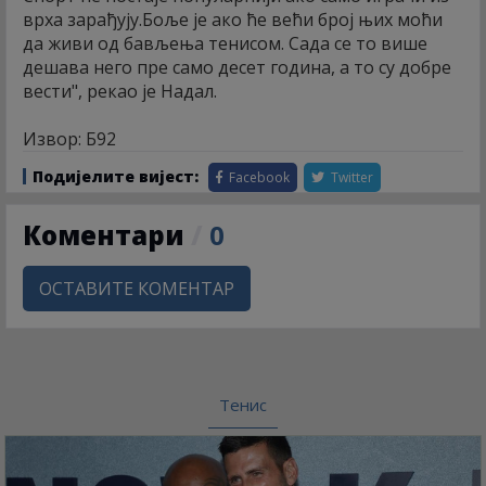
врха зарађују.Боље је ако ће већи број њих моћи
да живи од бављења тенисом. Сада се то више
дешава него пре само десет година, а то су добре
вести", рекао је Надал.
Извор: Б92
Подијелите вијест:
Facebook
Twitter
Коментари
/
0
ОСТАВИТЕ КОМЕНТАР
Тенис