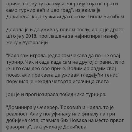
приче, на сву ту галаму и енергију која не прати
само турнир већ и цео град", изјавила је
Докићева, која ту живи да сечком Тином Бикићем.
Додала је и да ужива у повом послу, да јој је драго
што је у 2018. проглашена за најинспиративнију
жену у Аустралији.
"Када сам играла, једва сам чекала да почне овај
турнир. Чак и сада када сам на другој страни, лепо
је што сам део ове приче. Волим да радим свој
посао, али пре свега да уживам гледајући тенис",
поручила је некада четврта играчица света.
Још је и прогнозирала победника турнира.
"Доминирају Федерер, Ђоковић и Надал, то је
реалност. Али у полуфиналу или финалу на три
добијена сета, ставила бих Новака на место првог
фаворита", заклучила је Докићева.