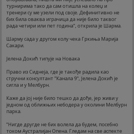
турнирима тако да сам отишла на колеџ и
тренери су ме узели под своје. Дефинитивно не
бих била оваква играчица да није било таквог
рада четири или пет година", открила је Шарма.
Шарму сада у другом колу чека Гркиња Марија
Сакари.
Јелена Докић типује на Новака
Право из Сиднеја, где је такође радила као
стручни консултант "Канала 9", Јелена Докић је
сигла и у Мелбурн.
Каже да јој није било тешко да дође, јер живи у
једном од оближњих небодера у околини Мелбурн
парка.
"Нигде другде не бих волела да будем, посебно
током Аустралијан Опена. Гледам на све аспекте