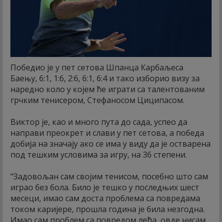
Победио је у пет сетова Шпанца Карбаљеса
Баењу, 6:1, 1:6, 2:6, 6:1, 6:4 и тако изборио визу за
наредно коло у којем ће играти са талентованим
грчким тенисером, Стефаносом Циципасом.
Виктор је, као и много пута до сада, успео да
направи преокрет и слави у пет сетова, а победа
добија на значају ако се има у виду да је остварена
под тешким условима за игру, на 36 степени.
"Задовољан сам својим тенисом, посебно што сам
играо без бола. Било је тешко у последњих шест
месеци, имао сам доста проблема са повредама
током каријере, прошла година је била незгодна.
Имао сам проблем са повредом леђа, овде нисам