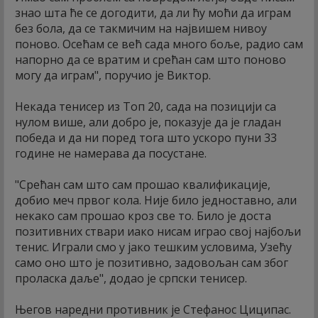
знао шта ће се догодити, да ли ћу моћи да играм
без бола, да се такмичим на највишем нивоу
поново. Осећам се већ сада много боље, радио сам
напорно да се вратим и срећан сам што поново
могу да играм", поручио је Виктор.
Некада тенисер из Топ 20, сада на позицији са
нулом више, али добро је, показује да је гладан
победа и да ни поред тога што ускоро пуни 33
године не намерава да посустане.
"Срећан сам што сам прошао квалификације,
добио меч првог кола. Није било једноставно, али
некако сам прошао кроз све то. Било је доста
позитивних ствари иако нисам играо свој најбољи
тенис. Играли смо у јако тешким условима, Узећу
само оно што је позитивно, задовољан сам због
проласка даље", додао је српски тенисер.
Његов наредни противник је Стефанос Циципас.