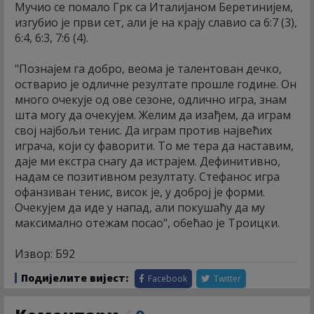
Мучио се помало Грк са Италијаном Беретинијем,
изгубио је први сет, али је на крају славио са 6:7 (3),
6:4, 6:3, 7:6 (4).
"Познајем га добро, веома је талентован дечко,
остварио је одличне резултате прошле године. Он
много очекује од ове сезоне, одлично игра, знам
шта могу да очекујем. Желим да изађем, да играм
свој најбољи тенис. Да играм против највећих
играча, који су фаворити. То ме тера да наставим,
даје ми екстра снагу да истрајем. Дефинитивно,
надам се позитивном резултату. Стефанос игра
офанзиван тенис, висок је, у доброј је форми.
Очекујем да иде у напад, али покушаћу да му
максимално отежам посао", обећао је Троицки.
Извор: Б92
Подијелите вијест:
Facebook
Twitter