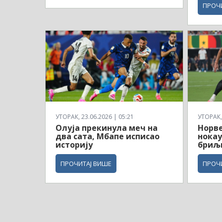
ПРОЧ
УТОРАК, 23.06.2026 | 05:21
УТОРАК, 
Олуја прекинула меч на
Норв
два сата, Мбапе исписао
нокау
историју
бриљ
ПРОЧИТАЈ ВИШЕ
ПРОЧ