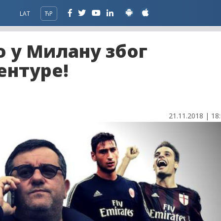
LAT
ЋР
о у Милану због
ентуре!
21.11.2018 | 18