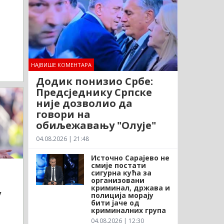
НАЈВИШЕ КОМЕНТАРА
Додик понизио Србе:
Предсједнику Српске
није дозволио да
говори на
обиљежавању "Олује"
04.08.2026 | 21:48
Источно Сарајево не
смије постати
сигурна кућа за
организовани
криминал, држава и
у
полиција морају
бити јаче од
криминалних група
04.08.2026 | 12:30