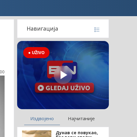
Навигација
● UŽIVO
:00
Издвојено
Најчитаније
Дунав се повукао,