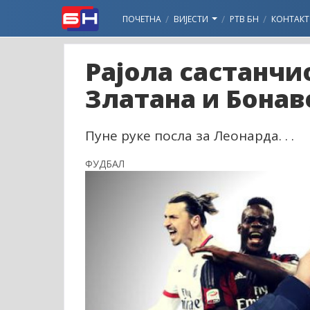
ПОЧЕТНА
ВИЈЕСТИ
РТВ БН
КОНТАКТ
Рајола састанчи
Златана и Бонав
Пуне руке посла за Леонарда. . .
ФУДБАЛ