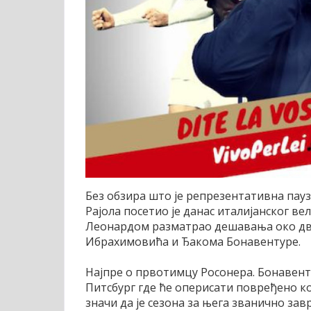
Без обзира што је репрезентативна пау
Рајола посетио је данас италијанског ве
Леонардом разматрао дешавања око двоји
Ибрахимовића и Ђакома Бонавентуре.
Најпре о првотимцу Росонера. Бонавенту
Питсбург где ће оперисати повређено ко
значи да је сезона за њега званично за