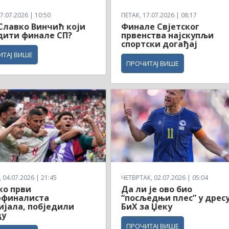
7.07.2026 | 10:50
ПЕТАК, 17.07.2026 | 08:17
 Славко Винчић који
Финале Свјетског
дити финале СП?
првенства најскупљи
спортски догађај
ИТАЈ ВИШЕ
ПРОЧИТАЈ ВИШЕ
04.07.2026 | 21:45
ЧЕТВРТАК, 02.07.2026 | 05:04
ко први
Да ли је ово био
рфиналиста
“посљедњи плес” у дрес
јала, побједили
БиХ за Џеку
ду
ПРОЧИТАЈ ВИШЕ