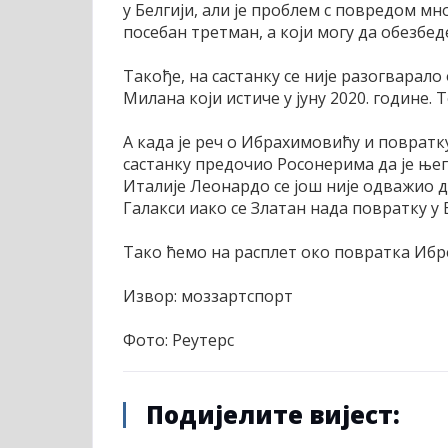
у Белгији, али је проблем с повредом мн
посебан третман, а који могу да обезбе
Такође, на састанку се није разогварал
Милана који истиче у јуну 2020. године. Т
А када је реч о Ибрахимовићу и повратку
састанку предочио Росонерима да је ње
Италије Леонардо се још није одважио 
Галакси иако се Златан нада повратку у 
Тако ћемо на расплет око повратка Ибр
Извор: моззартспорт
Фото: Реутерс
Подијелите вијест: