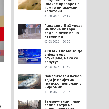
бродови стали:
Овакве призоре не
памте ни искусни
капетани
05.08.2026 | 22:19
Парадокс: БиХ увози
милионе литара
воде, а лежимо на
изворима
05.08.2026 | 20:00
Ако МУП не може да
ријеши ове
случајеве, нека се
повуку!
05.08.2026 | 17:59
Локализован пожар
који је пријетио
градској депонији у
Бијељини
05.08.2026 | 21:07
Бањалучанин пијан
палио ватру на
н
њиви, направио