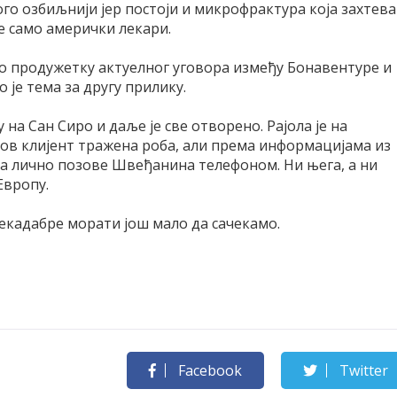
ого озбиљнији јер постоји и микрофрактура која захтева
де само амерички лекари.
о о продужетку актуелног уговора између Бонавентуре и
о је тема за другу прилику.
 на Сан Сиро и даље је све отворено. Рајола је на
гов клијент тражена роба, али према информацијама из
да лично позове Швеђанина телефоном. Ни њега, а ни
Европу.
екадабре морати још мало да сачекамо.
Facebook
Twitter