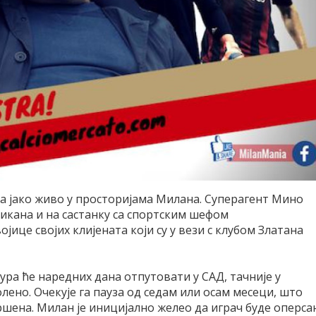
за јако живо у просторијама Милана. Суперагент Мино
ликана и на састанку са спортским шефом
це својих клијената који су у вези с клубом Златана
ра ће наредних дана отпутовати у САД, тачније у
лено. Очекује га пауза од седам или осам месеци, што
вршена. Милан је иницијално желео да играч буде оперса