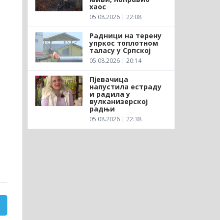
хаос
05.08.2026 | 22:08
Радници на терену
упркос топлотном
таласу у Српској
05.08.2026 | 20:14
Пјевачица
напустила естраду
и радила у
вулканизерској
радњи
05.08.2026 | 22:38