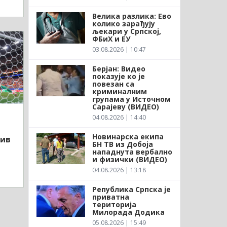
Велика разлика: Ево
колико зарађују
љекари у Српској,
ФБиХ и ЕУ
03.08.2026 | 10:47
Берјан: Видео
показује ко је
повезан са
криминалним
групама у Источном
Сарајеву (ВИДЕО)
04.08.2026 | 14:40
Новинарска екипа
тив
БН ТВ из Добоја
нападнута вербално
и физички (ВИДЕО)
04.08.2026 | 13:18
Република Српска је
приватна
територија
Милорада Додика
05.08.2026 | 15:49