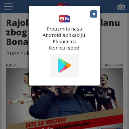
×
Rajola sastančio u Milanu
Preuzmite našu
zbog Zlatana i
Android aplikaciju.
Bonaventure!
Kliknite na
ikonicu ispod.
Pune ruke posla za Leonarda. . .
FUDBAL
21.11.2018 | 18:00