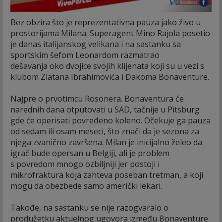
Bez obzira što je reprezentativna pauza jako živo u
prostorijama Milana. Superagent Mino Rajola posetio
je danas italijanskog velikana i na sastanku sa
sportskim šefom Leonardom razmatrao
dešavanja oko dvojice svojih klijenata koji su u vezi s
klubom Zlatana Ibrahimovića i Đakoma Bonaventure.
Najpre o prvotimcu Rosonera. Bonaventura će
narednih dana otputovati u SAD, tačnije u Pitsburg
gde će operisati povređeno koleno. Očekuje ga pauza
od sedam ili osam meseci, što znači da je sezona za
njega zvanično završena. Milan je inicijalno želeo da
igrač bude opersan u Belgiji, ali je problem
s povredom mnogo ozbiljniji jer postoji i
mikrofraktura koja zahteva poseban tretman, a koji
mogu da obezbede samo američki lekari.
Takođe, na sastanku se nije razogvaralo o
produžetku aktuelnog ugovora između Bonaventure