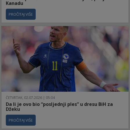
Kanadu
PROČITAJ VIŠE
ČETVRTAK, 02.07.2026 | 05:04
Da li je ovo bio “posljednji ples” u dresu BiH za
Džeku
PROČITAJ VIŠE