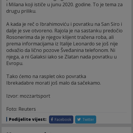
i Milana koji ističe u junu 2020. godine. To je tema za
drugu priliku.
A kada je reč o Ibrahimoviću i povratku na San Siro i
dalje je sve otvoreno. Rajola je na sastanku predočio
Rosonerima da je njegov klijent tražena roba, ali
prema informacijama iz Italije Leonardo se još nije
odvažio da lično pozove Šveđanina telefonom. Ni
njega, a ni Galaksi iako se Zlatan nada povratku u
Evropu.
Tako ćemo na rasplet oko povratka
Ibrekadabre morati još malo da sačekamo.
Izvor: mozzartsport
Foto: Reuters
Podijelite vijest:
Facebook
Twitter