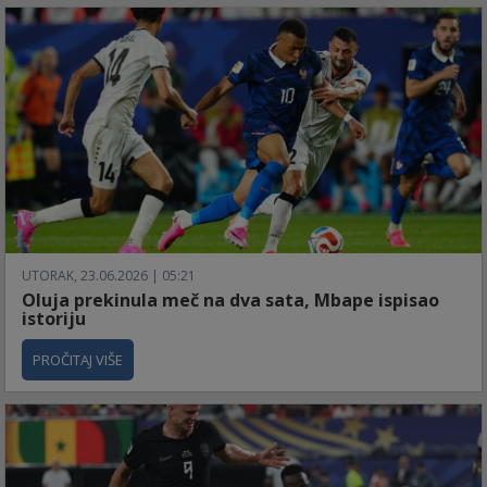
UTORAK, 23.06.2026 | 05:21
Oluja prekinula meč na dva sata, Mbape ispisao
istoriju
PROČITAJ VIŠE