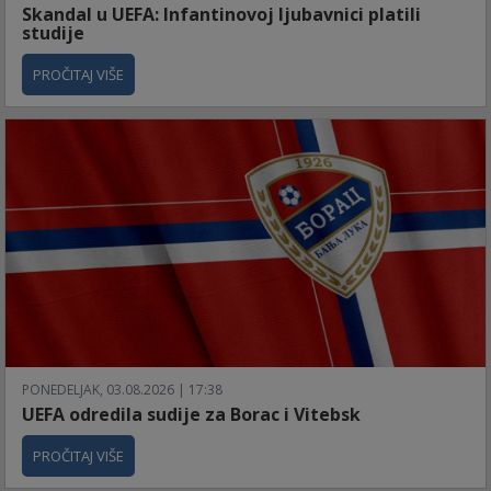
Skandal u UEFA: Infantinovoj ljubavnici platili
studije
PROČITAJ VIŠE
PONEDELJAK, 03.08.2026 | 17:38
UEFA odredila sudije za Borac i Vitebsk
PROČITAJ VIŠE