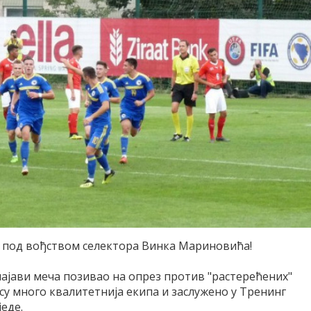
у под вођством селектора Винка Мариновића!
најави меча позивао на опрез против "растерећених"
су много квалитетнија екипа и заслужено у Тренинг
еде.