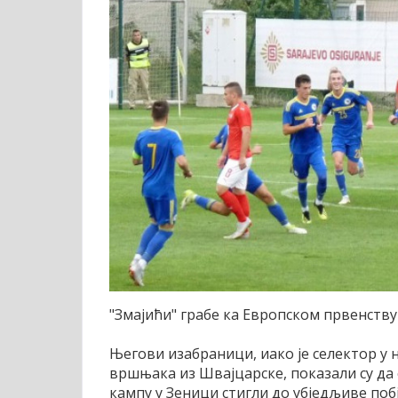
"Змајићи" грабе ка Европском првенств
Његови изабраници, иако је селектор у 
вршњака из Швајцарске, показали су да 
кампу у Зеници стигли до убједљиве побј