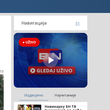
Навигација
● UŽIVO
:10
Издвојено
Најчитаније
Новинарку БН ТВ