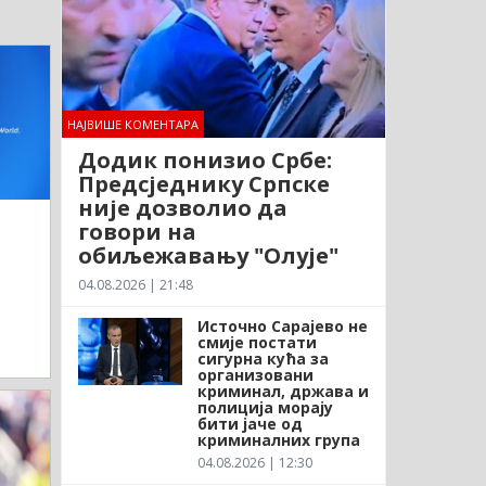
НАЈВИШЕ КОМЕНТАРА
Додик понизио Србе:
Предсједнику Српске
није дозволио да
говори на
обиљежавању "Олује"
04.08.2026 | 21:48
Источно Сарајево не
смије постати
сигурна кућа за
организовани
криминал, држава и
полиција морају
бити јаче од
криминалних група
04.08.2026 | 12:30