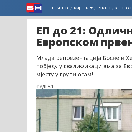
ПОЧЕТНА
ВИЈЕСТИ
РТВ БН
КОНТАКТ
ЕП до 21: Одличн
Европском првен
Млада репрезентација Босне и Хе
побједу у квалификацијама за Ев
мјесту у групи осам!
ФУДБАЛ