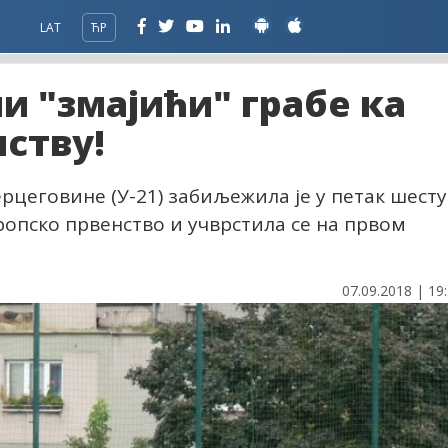
LAT
ЋР
и "змајићи" грабе ка
ству!
рцеговине (У-21) забиљежила је у петак шесту
ропско првенство и учврстила се на првом
07.09.2018 | 19