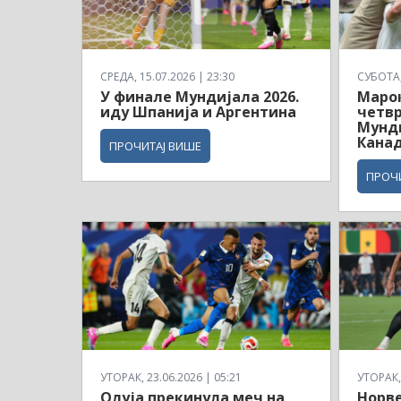
СРЕДА, 15.07.2026 | 23:30
СУБОТА, 
У финале Мундијала 2026.
Маро
иду Шпанија и Аргентина
четв
Мунди
Кана
ПРОЧИТАЈ ВИШЕ
ПРОЧ
УТОРАК, 23.06.2026 | 05:21
УТОРАК, 
Олуја прекинула меч на
Норв