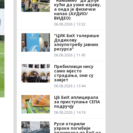
"намамио" да дође
кући да узме изјаву,
а онда је физички
напао (АУДИО/
ВИДЕО)
06.08.2026 | 13:32
"ЦИК БиХ толерише
Додикову
злоупотребу јавних
ресурса"
06.08.2026 | 11:45
Пребиловци нису
само мјесто
страдања, они су
завјет
06.08.2026 | 13:44
ЦБ БиХ аплицирала
за приступање СЕПА
подручју
06.08.2026 | 14:18
Руси открили
узроке погибије
планинара из БиХ на