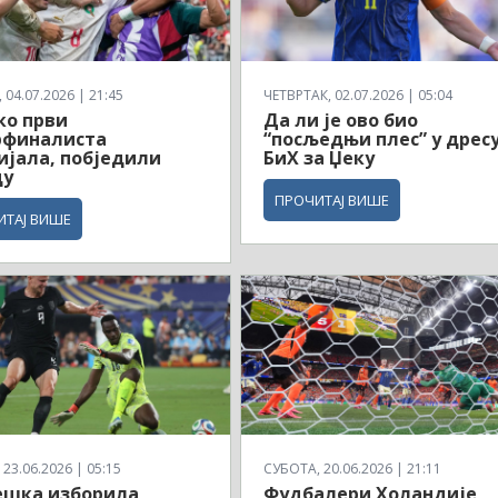
04.07.2026 | 21:45
ЧЕТВРТАК, 02.07.2026 | 05:04
ко први
Да ли је ово био
рфиналиста
“посљедњи плес” у дрес
јала, побједили
БиХ за Џеку
ду
ПРОЧИТАЈ ВИШЕ
ИТАЈ ВИШЕ
23.06.2026 | 05:15
СУБОТА, 20.06.2026 | 21:11
ешка изборила
Фудбалери Холандије