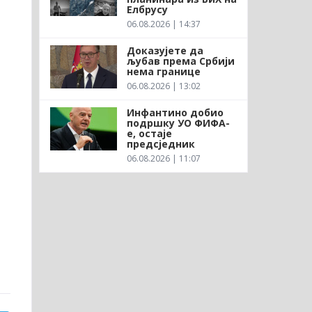
Елбрусу
06.08.2026 | 14:37
Доказујете да
љубав према Србији
нема границе
06.08.2026 | 13:02
Инфантино добио
подршку УО ФИФА-
е, остаје
предсједник
06.08.2026 | 11:07