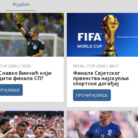
Фудбал
7.07.2026 | 10:50
ПЕТАК, 17.07.2026 | 08:17
 Славко Винчић који
Финале Свјетског
дити финале СП?
првенства најскупљи
спортски догађај
ИТАЈ ВИШЕ
ПРОЧИТАЈ ВИШЕ