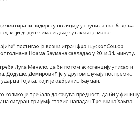
ацементирали лидерску позицију у групи са пет бодова
ал, који додуше има и двије утакмице мање.
ајиће" постигао је везни играч француског Сошоа
г голмана Ноама Баумана савладао у 20. и 34. минуту.
агреба Лука Менало, да би потом асистенцију уписао и
ма. Додуше, Демировић је у другом случају поспремио
ударца Гојака, који је одбранио Бауман.
о колико је требало да сачува предност, да би у финишу
у на сигуран тријумф ставио нападач Тренчина Хамза