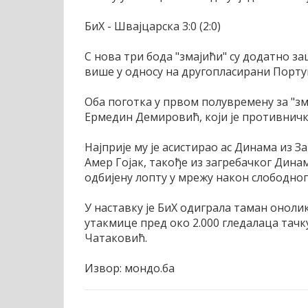
БиХ - Швајцарска 3:0 (2:0)
С нова три бода "змајићи" су додатно з
више у односу на другопласирани Португ
Оба поготка у првом полувремену за "зм
Ермедин Демировић, који је противничко
Најприје му је асистирао ас Динама из З
Амер Гојак, такође из загребачког Дина
одбијену лопту у мрежу након слободног 
У наставку је БиХ одиграла таман онолик
утакмице пред око 2.000 гледалаца тачк
Чатаковић.
Извор: мондо.ба