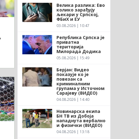
Велика разлика: Ево
колико зарађују
љекари у Српској,
ФБиХ и ЕУ
03.08.2026 | 10:47
Република Српска је
у
приватна
територија
Милорада Додика
05.08.2026 | 15:49
Берјан: Видео
показује ко је
повезан са
криминалним
групама у Источном
Сарајеву (ВИДЕО)
04.08.2026 | 14:40
Новинарска екипа
БН ТВ из Добоја
нападнута вербално
и физички (ВИДЕО)
04.08.2026 | 13:18