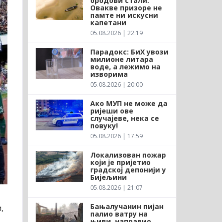
бродови стали:
Овакве призоре не
памте ни искусни
капетани
05.08.2026 | 22:19
Парадокс: БиХ увози
милионе литара
воде, а лежимо на
изворима
05.08.2026 | 20:00
Ако МУП не може да
ријеши ове
случајеве, нека се
повуку!
05.08.2026 | 17:59
Локализован пожар
који је пријетио
градској депонији у
Бијељини
05.08.2026 | 21:07
Бањалучанин пијан
,
палио ватру на
њиви, направио