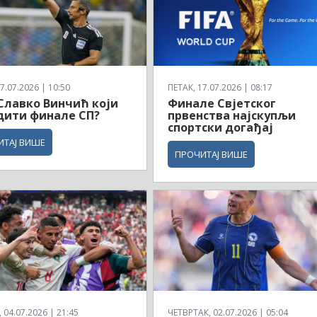
7.07.2026 | 10:50
ПЕТАК, 17.07.2026 | 08:17
 Славко Винчић који
Финале Свјетског
дити финале СП?
првенства најскупљи
спортски догађај
ИТАЈ ВИШЕ
ПРОЧИТАЈ ВИШЕ
04.07.2026 | 21:45
ЧЕТВРТАК, 02.07.2026 | 05:04