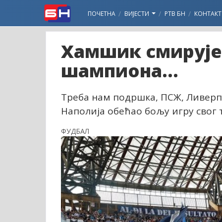
ПОЧЕТНА
ВИЈЕСТИ
РТВ БН
КОНТАКТ
Хамшик смирује
шампиона...
Треба нам подршка, ПСЖ, Ливерпу
Наполија обећао бољу игру свог
ФУДБАЛ