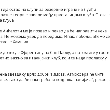
тија остао на клупи за резервне играче на Луиђи
разне теорије завере међу присталицама клуба. Стога ј
 клуба.
це Анћелоти ме је позвао и рекао да ће направити неке
аз. Не можемо увек да победимо. Ипак, побољшаћемо се
као је Хамшик.
 дочекује Фјорентину на Сан Паолу, а потом иге у госте
тно важно за италијснки клуб, који се нада проласку у
вена звезда су врло добри тимови. Атмосфера ће бити
ање, тако да ће нам требати подршка навијача", рекао ј