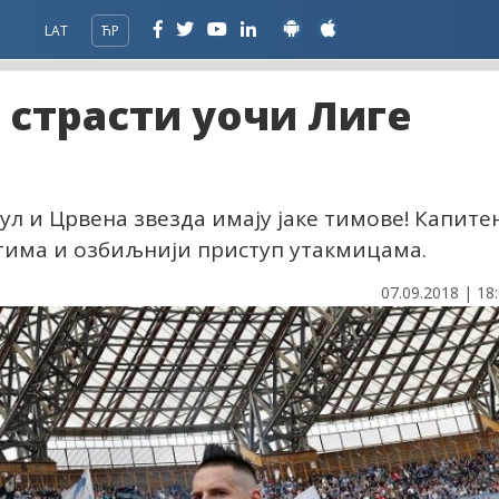
LAT
ЋР
 страсти уочи Лиге
л и Црвена звезда имају јаке тимове! Капите
 тима и озбиљнији приступ утакмицама.
07.09.2018 | 18