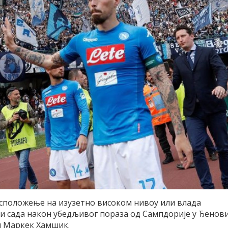
расположење на изузетно високом нивоу или влада
 и сада након убедљивог пораза од Сампдорије у Ђенови
ен Маркек Хамшик.