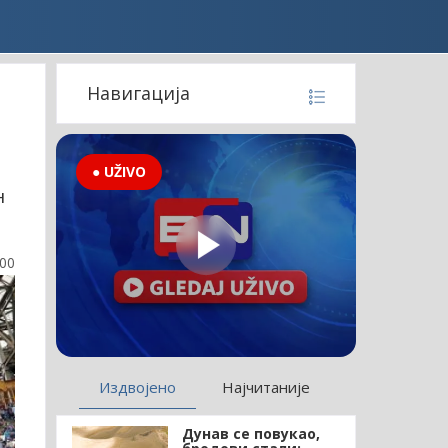
Навигација
● UŽIVO
н
:00
Издвојено
Најчитаније
Дунав се повукао,