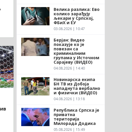
Велика разлика: Ево
у
колико зарађују
љекари у Српској,
ФБиХ и ЕУ
03.08.2026 | 10:47
Берјан: Видео
показује ко је
повезан са
криминалним
групама у Источном
Сарајеву (ВИДЕО)
04.08.2026 | 14:40
Новинарска екипа
БН ТВ из Добоја
нападнута вербално
и физички (ВИДЕО)
04.08.2026 | 13:18
тив
Република Српска је
приватна
територија
Милорада Додика
05.08.2026 | 15:49