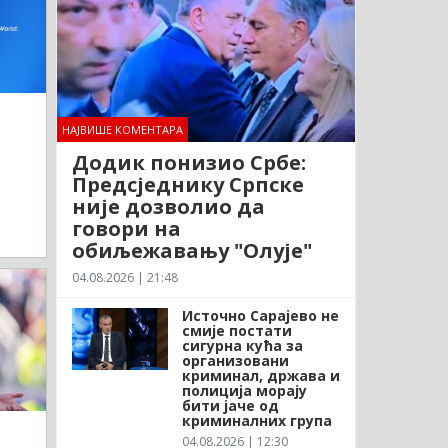
НАЈВИШЕ КОМЕНТАРА
Додик понизио Србе:
Предсједнику Српске
није дозволио да
говори на
обиљежавању "Олује"
04.08.2026 | 21:48
Источно Сарајево не
смије постати
сигурна кућа за
организовани
криминал, држава и
полиција морају
бити јаче од
криминалних група
04.08.2026 | 12:30