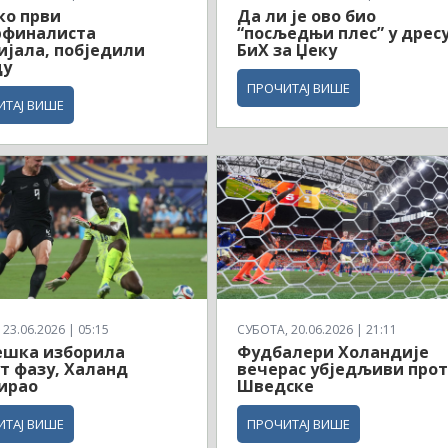
ко први
Да ли је ово био
рфиналиста
“посљедњи плес” у дрес
јала, побједили
БиХ за Џеку
ду
ПРОЧИТАЈ ВИШЕ
ИТАЈ ВИШЕ
23.06.2026 | 05:15
СУБОТА, 20.06.2026 | 21:11
ешка изборила
Фудбалери Холандије
т фазу, Халанд
вечерас убједљиви про
ирао
Шведске
ИТАЈ ВИШЕ
ПРОЧИТАЈ ВИШЕ