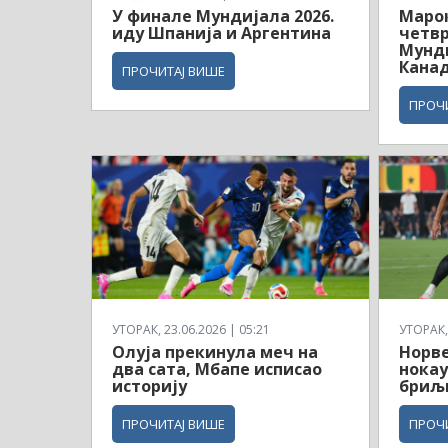
У финале Мундијала 2026.
Маро
иду Шпанија и Аргентина
четв
Мунди
Кана
ПРОЧИТАЈ ВИШЕ
ПРОЧ
УТОРАК, 23.06.2026 | 05:21
УТОРАК, 
Олуја прекинула меч на
Норв
два сата, Мбапе исписао
нокау
историју
бриљ
ПРОЧИТАЈ ВИШЕ
ПРОЧ