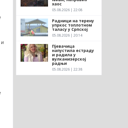
хаос
05.08.2026 | 22:08
е
Радници на терену
упркос топлотном
таласу у Српској
05.08.2026 | 20:14
 и
Пјевачица
напустила естраду
и радила у
вулканизерској
радњи
05.08.2026 | 22:38
е