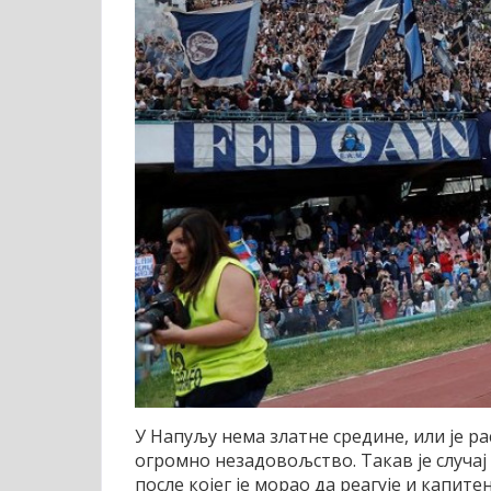
У Напуљу нема златне средине, или је 
огромно незадовољство. Такав је случај
после којег је морао да реагује и капит