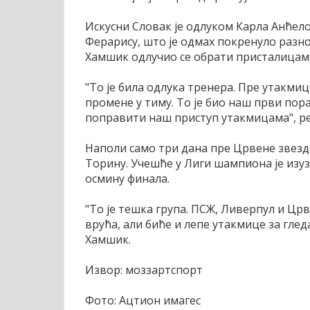
Искусни Словак је одлуком Карла Анћело
Ферарису, што је одмах покренуло разно
Хамшик одлучио се обрати присталицама
"То је била одлука тренера. Пре утакми
промене у тиму. То је био наш први пор
поправити наш приступ утакмицама", ре
Наполи само три дана пре Црвене звезде
Торину. Учешће у Лиги шампиона је изузе
осмину финала.
"То је тешка група. ПСЖ, Ливерпул и Цр
врућа, али биће и лепе утакмице за глед
Хамшик.
Извор: моззартспорт
Фото: Ацтион имагес