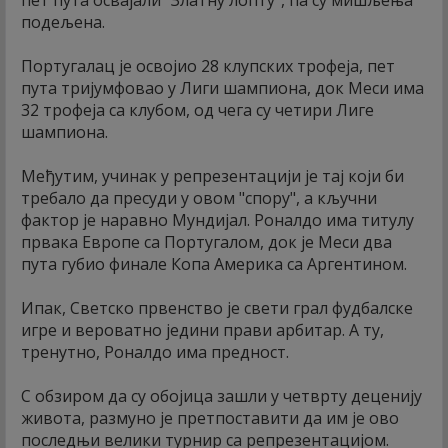
пет пута освајали "Златну лопту", па су мишљења
подељена.
Португалац је освојио 28 клупских трофеја, пет
пута тријумфовао у Лиги шампиона, док Меси има
32 трофеја са клубом, од чега су четири Лиге
шампиона.
Међутим, учинак у репрезентацији је тај који би
требало да пресуди у овом "спору", а кључни
фактор је наравно Мундијал. Роналдо има титулу
првака Европе са Португалом, док је Меси два
пута губио финале Копа Америка са Аргентином.
Ипак, Светско првенство је свети грал фудбалске
игре и вероватно једини прави арбитар. А ту,
тренутно, Роналдо има предност.
С обзиром да су обојица зашли у четврту деценију
живота, размуно је претпоставити да им је ово
последњи велики турнир са репрезентацијом.