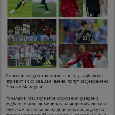
У последњих десетак година све се у фудбалској
игри врти око ова два имена, попут својевремено
Пелеа и Марадоне.
Роналдо и Меси су неприкосновени суверени
фудбалске игре, доминирају на индивидуалном и
клупском плану више од деценије, обојица су по