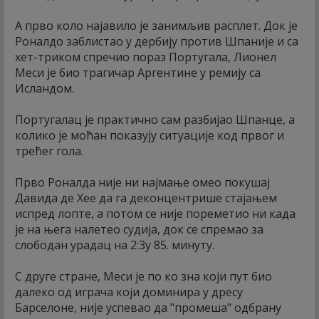
А прво коло најавило је занимљив расплет. Док је
Роналдо заблистао у дербију против Шпаније и са
хет-триком спречио пораз Португала, Лионел
Меси је био трагичар Аргентине у ремију са
Исландом.
Португалац је практично сам разбијао Шпанце, а
колико је моћан показују ситуације код првог и
трећег гола.
Прво Роналда није ни најмање омео покушај
Давида де Хее да га деконцентрише стајањем
испред лопте, а потом се није пореметио ни када
је на њега налетео судија, док се спремао за
слободан урадац на 2:3у 85. минуту.
С друге стране, Меси је по ко зна који пут био
далеко од играча који доминира у дресу
Барселоне, није успевао да "промеша" одбрану