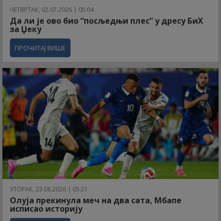
ЧЕТВРТАК, 02.07.2026 | 05:04
Да ли је ово био “посљедњи плес” у дресу БиХ
за Џеку
ПРОЧИТАЈ ВИШЕ
УТОРАК, 23.06.2026 | 05:21
Олуја прекинула меч на два сата, Мбапе
исписао историју