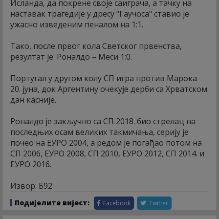
Исланда, да покрене своје саиграча, а тачку на
наставак трагедије у дресу "Гаучоса" ставио је
ужасно изведеним пеналом на 1:1.
Тако, после првог кола Светског првенства,
резултат је: Роналдо – Меси 1:0.
Португал у другом колу СП игра против Марока
20. јуна, док Аргентину очекује дерби са Хрватском
дан касније.
Роналдо је закључно са СП 2018. био стрелац на
последњих осам великих такмичања, серију је
почео на ЕУРО 2004, а редом је погађао потом на
СП 2006, ЕУРО 2008, СП 2010, ЕУРО 2012, СП 2014. и
ЕУРО 2016.
Извор: Б92
Подијелите вијест:
Facebook
Twitter