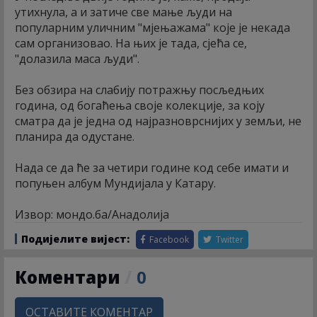
утихнула, а и затиче све мање људи на
популарним уличним "мјењажама" које је некада
сам организовао. На њих је тада, сјећа се,
"долазила маса људи".
Без обзира на слабију потражњу посљедњих
година, од богаћења своје колекције, за коју
сматра да је једна од најразноврснијих у земљи, не
планира да одустане.
Нада се да ће за четири године код себе имати и
попуњен албум Мундијала у Катару.
Извор: мондо.ба/Анадолија
Подијелите вијест:
Facebook
Twitter
Коментари
/
0
ОСТАВИТЕ КОМЕНТАР