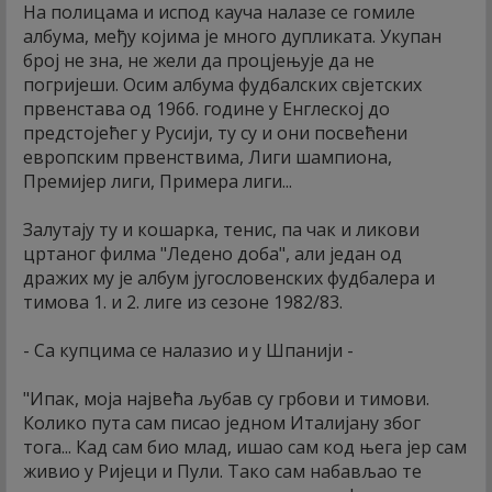
На полицама и испод кауча налазе се гомиле
албума, међу којима је много дупликата. Укупан
број не зна, не жели да процјењује да не
погријеши. Осим албума фудбалских свјетских
првенстава од 1966. године у Енглеској до
предстојећег у Русији, ту су и они посвећени
европским првенствима, Лиги шампиона,
Премијер лиги, Примера лиги...
Залутају ту и кошарка, тенис, па чак и ликови
цртаног филма "Ледено доба", али један од
дражих му је албум југословенских фудбалера и
тимова 1. и 2. лиге из сезоне 1982/83.
- Са купцима се налазио и у Шпанији -
"Ипак, моја највећа љубав су грбови и тимови.
Колико пута сам писао једном Италијану због
тога... Кад сам био млад, ишао сам код њега јер сам
живио у Ријеци и Пули. Тако сам набављао те