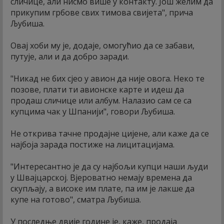
сличице, али нисмо више у контакту. Још желим да
прикупим грбове свих тимова свијета", прича
Љубиша.
Овај хоби му је, додаје, омогућио да се забави,
путује, али и да добро заради.
"Никад не бих сјео у авион да није овога. Неко те
позове, плати ти авионске карте и идеш да
продаш сличице или албум. Налазио сам се са
купцима чак у Шпанији", говори Љубиша.
Не открива тачне продајне цијене, али каже да се
најбоја зарада постиже на лицитацијама.
"Интересантно је да су најбољи купци наши људи
у Швајцарској. Вјероватно немају времена да
скупљају, а високе им плате, па им је лакше да
купе на готово", сматра Љубиша.
У последње двије године је, каже, продаја