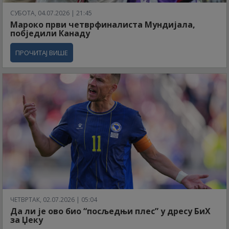
СУБОТА, 04.07.2026 | 21:45
Мароко први четврфиналиста Мундијала,
побједили Канаду
ПРОЧИТАЈ ВИШЕ
ЧЕТВРТАК, 02.07.2026 | 05:04
Да ли је ово био “посљедњи плес” у дресу БиХ
за Џеку