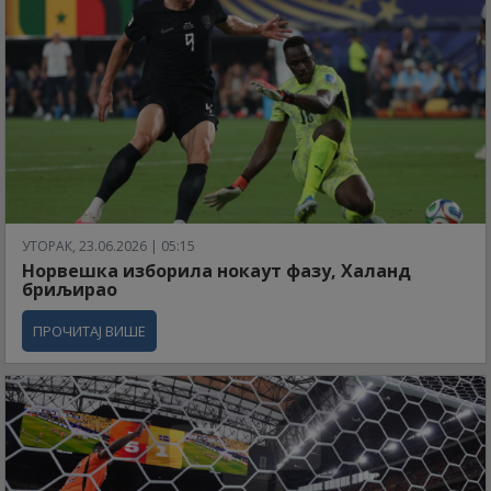
УТОРАК, 23.06.2026 | 05:15
Норвешка изборила нокаут фазу, Халанд
бриљирао
ПРОЧИТАЈ ВИШЕ