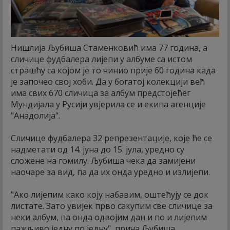
Нишлија Љубиша Стаменковић има 77 година, а
сличице фудбалера лијепи у албуме са истом
страшћу са којом је то чинио прије 60 година када
је започео свој хоби. Да у богатој колекцији већ
има свих 670 сличица за албум предстојећег
Мундијала у Русији увјерила се и екипа агенције
"Анадолија".
Сличице фудбалера 32 репрезентације, које ће се
надметати од 14. јуна до 15. јула, уредно су
сложене на гомилу. Љубиша чека да замијени
наочаре за вид, па да их онда уредно и излијепи.
"Ако лијепим како коју набавим, оштећују се док
листате. Зато увијек прво сакупим све сличице за
неки албум, па онда одвојим дан и по и лијепим
пажљиво једну по једну", прича Љубиша.