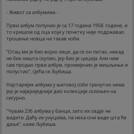
- Живот са албумима -
Први албум попунио је са 17 година 1958. године, и
то кришом од оца који у почетку није подржавао
трошење новца на такав хоби.
"Отац ми је био војно лице, да се он питао, никад
не бих ништа скупио, јер био је циција. Али чим
сам продао први албум, промијенио је мишљење и
попустио", сјећа се Љубиша.
Најстаријих албума у његовој соби тренутно нема
јер је највриједнији дио колекције склоњен на
сигурно.
"Чувам 236 албума у банци, зато их овдје не
видите. Даћу их унуцима, па нека они виде шта ће
даље", каже Љубиша.