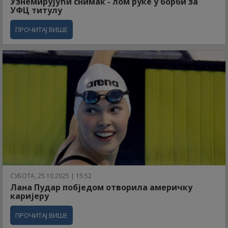
Узнемирујући снимак - лом руке у борби за
УФЦ титулу
ПРОЧИТАЈ ВИШЕ
СУБОТА, 25.10.2025 | 15:52
Лана Пудар побједом отворила америчку
каријеру
ПРОЧИТАЈ ВИШЕ