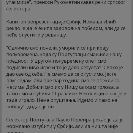
утакмице", преноси Рукометни савез речи српског
селектора.
Капитен репрезентације Србије Немања Илић
рекао је да је екипа задовољна победом, али да се
неће опустити у реваншу.
"Одлично смо почели, уморили се при крају
полувремена, када су Португалци смањили нашу
предност. У другом полувремену опет смо
подигли ниво игре и то је дало резултат. Свако је
дао све од себе. Не смемо да се опустимо. Јесте
плус седам, али пре пар година смо се опекли са
Чесима. Добили смо их у Нишу са осам голова, а
тамо смо изгубили 11 разлике. Неколицина нас је и
тада играло. Нема опуштања. Идемо и тамо на
победу", додао је он.
Селектор Португала Пауло Переира рекао је да је
нормлано изгубити у Србији, али да ништа није
решено.