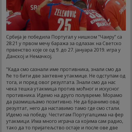
Србија је победила Португал у нишком "Чаиру" са
28:21 у првом мечу баража за одлазак на Светско
првенство које се од 9. до 27. јануара 2019. игра у
Данској и Немачкој.
"Када смо сазнали име противника, знали смо да
ће то бити две захтевне утакмице. Не одступам од
тога, и поред овог резултата. Знали смо да нас
чека тешка утакмица против моћног и искусног
противника. Идемо на друго полувреме. Морамо
да размишљамо позитивно. Не да бранимо овај
резултат, него да наставимо тамо где смо стали.
Идемо на победу. Честитам Португалцима на фер
утакмици. Има много играча са којима сам радио,
тако да то пријатељство остаје и после ове две