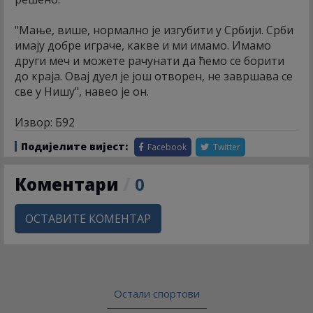
"Мање, више, нормално је изгубити у Србији. Срби
имају добре играче, какве и ми имамо. Имамо
други меч и можете рачунати да ћемо се борити
до краја. Овај дуел је још отворен, не завршава се
све у Нишу", навео је он.
Извор: Б92
Подијелите вијест:
Facebook
Twitter
Коментари
/
0
ОСТАВИТЕ КОМЕНТАР
Остали спортови